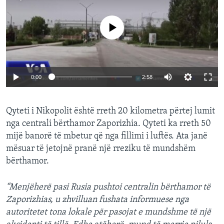
No media source currently available
0:00
2:58
Qyteti i Nikopolit është rreth 20 kilometra përtej lumit
nga centrali bërthamor Zaporizhia. Qyteti ka rreth 50
mijë banorë të mbetur që nga fillimi i luftës. Ata janë
mësuar të jetojnë pranë një rreziku të mundshëm
bërthamor.
“Menjëherë pasi Rusia pushtoi centralin bërthamor të
Zaporizhias, u zhvilluan fushata informuese nga
autoritetet tona lokale për pasojat e mundshme të një