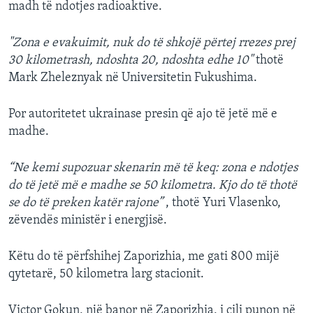
madh të ndotjes radioaktive.
"Zona e evakuimit, nuk do të shkojë përtej rrezes prej
30 kilometrash, ndoshta 20, ndoshta edhe 10"
thotë
Mark Zheleznyak në Universitetin Fukushima.
Por autoritetet ukrainase presin që ajo të jetë më e
madhe.
“Ne kemi supozuar skenarin më të keq: zona e ndotjes
do të jetë më e madhe se 50 kilometra. Kjo do të thotë
se do të preken katër rajone”
, thotë Yuri Vlasenko,
zëvendës ministër i energjisë.
Këtu do të përfshihej Zaporizhia, me gati 800 mijë
qytetarë, 50 kilometra larg stacionit.
Victor Gokun, një banor në Zaporizhia, i cili punon në