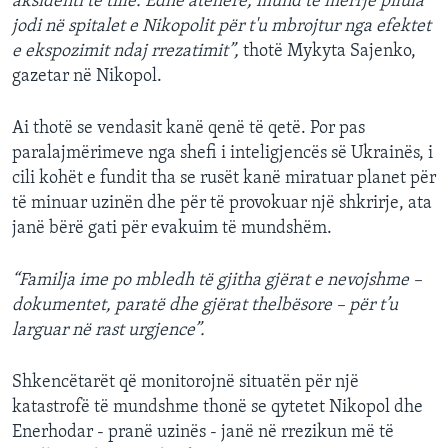
aksidenti të tillë. Edhe atëherë, mund të merrje pilula
jodi në spitalet e Nikopolit për t'u mbrojtur nga efektet
e ekspozimit ndaj rrezatimit”,
thotë Mykyta Sajenko,
gazetar në Nikopol.
Ai thotë se vendasit kanë qenë të qetë. Por pas
paralajmërimeve nga shefi i inteligjencës së Ukrainës, i
cili kohët e fundit tha se rusët kanë miratuar planet për
të minuar uzinën dhe për të provokuar një shkrirje, ata
janë bërë gati për evakuim të mundshëm.
“Familja ime po mbledh të gjitha gjërat e nevojshme –
dokumentet, paratë dhe gjërat thelbësore – për t’u
larguar në rast urgjence”.
Shkencëtarët që monitorojnë situatën për një
katastrofë të mundshme thonë se qytetet Nikopol dhe
Enerhodar - pranë uzinës - janë në rrezikun më të