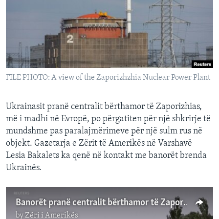
INTERVISTA
DITARI
FILE PHOTO: A view of the Zaporizhzhia Nuclear Power Plant
Ukrainasit pranë centralit bërthamor të Zaporizhias,
më i madhi në Evropë, po përgatiten për një shkrirje të
mundshme pas paralajmërimeve për një sulm rus në
objekt. Gazetarja e Zërit të Amerikës në Varshavë
Lesia Bakalets ka qenë në kontakt me banorët brenda
Ukrainës.
Banorët pranë centralit bërthamor të Zaporizhias përgatiten për më të keqen
by
Zëri i Amerikës