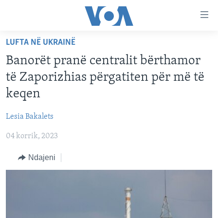
Lidhje
Kalo
në
LUFTA NË UKRAINË
faqen
FAQJA KRYESORE
kryesore
Banorët pranë centralit bërthamor
KATEGORITË
Kalo
të Zaporizhias përgatiten për më të
tek
DITARI
AMERIKA
keqen
faqja
BALLKANI
kryesore
Learning English
Lesia Bakalets
Kalo
EVROPA
tek
04 korrik, 2023
FOLLOW US
BOTA
kërkimi
Ndajeni
MJEDISI
KULTURË
Gjuhët
SHKENCË DHE TEKNOLOGJI
SHËNDETËSI