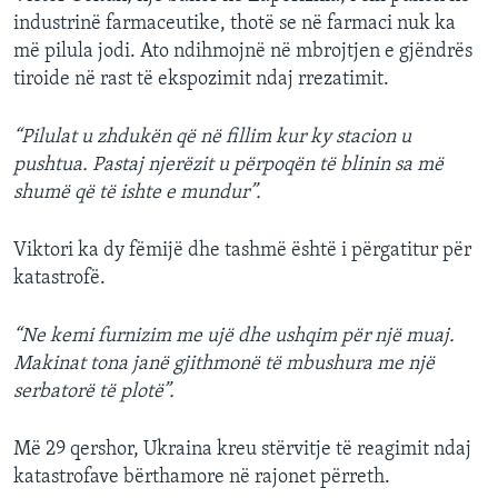
industrinë farmaceutike, thotë se në farmaci nuk ka
më pilula jodi. Ato ndihmojnë në mbrojtjen e gjëndrës
tiroide në rast të ekspozimit ndaj rrezatimit.
“Pilulat u zhdukën që në fillim kur ky stacion u
pushtua. Pastaj njerëzit u përpoqën të blinin sa më
shumë që të ishte e mundur”.
Viktori ka dy fëmijë dhe tashmë është i përgatitur për
katastrofë.
“Ne kemi furnizim me ujë dhe ushqim për një muaj.
Makinat tona janë gjithmonë të mbushura me një
serbatorë të plotë”.
Më 29 qershor, Ukraina kreu stërvitje të reagimit ndaj
katastrofave bërthamore në rajonet përreth.