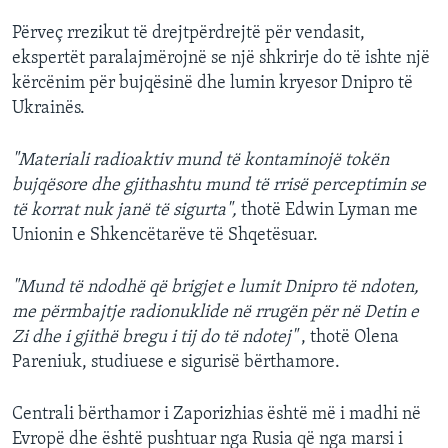
Përveç rrezikut të drejtpërdrejtë për vendasit,
ekspertët paralajmërojnë se një shkrirje do të ishte një
kërcënim për bujqësinë dhe lumin kryesor Dnipro të
Ukrainës.
"Materiali radioaktiv mund të kontaminojë tokën
bujqësore dhe gjithashtu mund të rrisë perceptimin se
të korrat nuk janë të sigurta",
thotë Edwin Lyman me
Unionin e Shkencëtarëve të Shqetësuar.
"Mund të ndodhë që brigjet e lumit Dnipro të ndoten,
me përmbajtje radionuklide në rrugën për në Detin e
Zi dhe i gjithë bregu i tij do të ndotej"
, thotë Olena
Pareniuk, studiuese e sigurisë bërthamore.
Centrali bërthamor i Zaporizhias është më i madhi në
Evropë dhe është pushtuar nga Rusia që nga marsi i