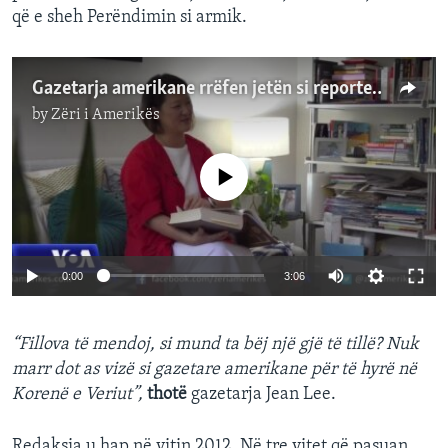
që e sheh Perëndimin si armik.
Gazetarja amerikane rrëfen jetën si reportere në Korenë e Veriut
by
Zëri i Amerikës
No media source currently available
0:00
3:06
“Fillova të mendoj, si mund ta bëj një gjë të tillë? Nuk
marr dot as vizë si gazetare amerikane për të hyrë në
Korenë e Veriut”,
thotë
gazetarja Jean Lee.
Redaksia u hap në vitin 2012. Në tre vitet që pasuan,