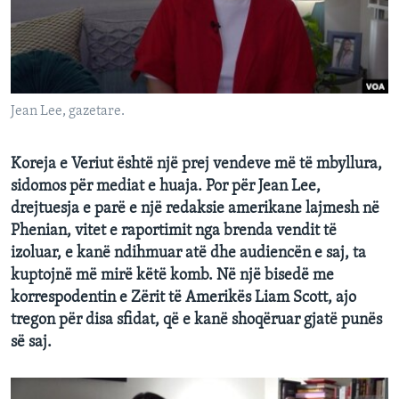
INTERVISTA
DITARI
Jean Lee, gazetare.
Koreja e Veriut është një prej vendeve më të mbyllura,
sidomos për mediat e huaja. Por për Jean Lee,
drejtuesja e parë e një redaksie amerikane lajmesh në
Phenian, vitet e raportimit nga brenda vendit të
izoluar, e kanë ndihmuar atë dhe audiencën e saj, ta
kuptojnë më mirë këtë komb. Në një bisedë me
korrespodentin e Zërit të Amerikës Liam Scott, ajo
tregon për disa sfidat, që e kanë shoqëruar gjatë punës
së saj.