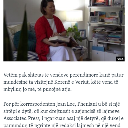
Vetëm pak shtetas të vendeve perëndimore kanë patur
mundësinë ta vizitojnë Korenë e Veriut, këtë vend të
mbyllur, jo më, të punojnë atje.
Por për korrespodenten Jean Lee, Pheniani u bë si një
shtëpi e dytë, që kur drejtuesit e agjencisë së lajmeve
Associated Press, i ngarkuan asaj një detyrë, që dukej e
pamundur, të ngrinte një redaksi lajmesh në një vend