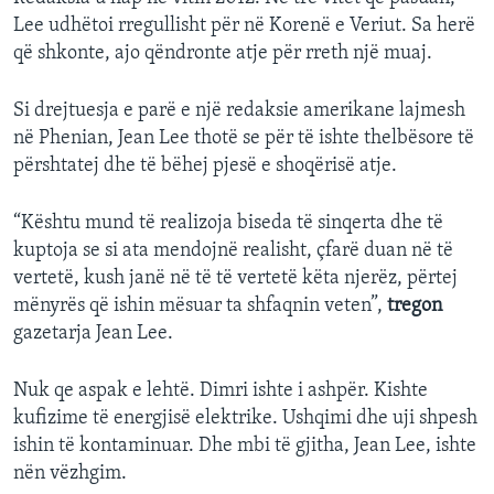
Lee udhëtoi rregullisht për në Korenë e Veriut. Sa herë
që shkonte, ajo qëndronte atje për rreth një muaj.
Si drejtuesja e parë e një redaksie amerikane lajmesh
në Phenian, Jean Lee thotë se për të ishte thelbësore të
përshtatej dhe të bëhej pjesë e shoqërisë atje.
“Kështu mund të realizoja biseda të sinqerta dhe të
kuptoja se si ata mendojnë realisht, çfarë duan në të
vertetë, kush janë në të të vertetë këta njerëz, përtej
mënyrës që ishin mësuar ta shfaqnin veten”,
tregon
gazetarja Jean Lee.
Nuk qe aspak e lehtë. Dimri ishte i ashpër. Kishte
kufizime të energjisë elektrike. Ushqimi dhe uji shpesh
ishin të kontaminuar. Dhe mbi të gjitha, Jean Lee, ishte
nën vëzhgim.