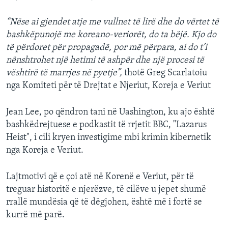
“Nëse ai gjendet atje me vullnet të lirë dhe do vërtet të
bashkëpunojë me koreano-veriorët, do ta bëjë. Kjo do
të përdoret për propagadë, por më përpara, ai do t’i
nënshtrohet një hetimi të ashpër dhe një procesi të
vështirë të marrjes në pyetje”,
thotë
Greg Scarlatoiu
nga Komiteti për të Drejtat e Njeriut, Koreja e Veriut
Jean Lee, po qëndron tani në Uashington, ku ajo është
bashkëdrejtuese e podkastit të rrjetit BBC, "Lazarus
Heist", i cili kryen investigime mbi krimin kibernetik
nga Koreja e Veriut.
Lajtmotivi që e çoi atë në Korenë e Veriut, për të
treguar historitë e njerëzve, të cilëve u jepet shumë
rrallë mundësia që të dëgjohen, është më i fortë se
kurrë më parë.