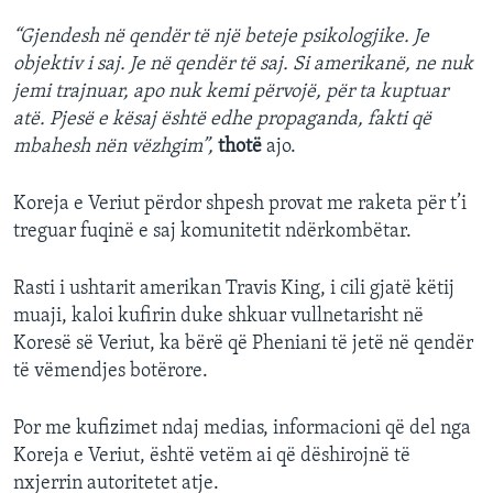
“Gjendesh në qendër të një beteje psikologjike. Je
objektiv i saj. Je në qendër të saj. Si amerikanë, ne nuk
jemi trajnuar, apo nuk kemi përvojë, për ta kuptuar
atë. Pjesë e kësaj është edhe propaganda, fakti që
mbahesh nën vëzhgim”,
thotë
ajo.
Koreja e Veriut përdor shpesh provat me raketa për t’i
treguar fuqinë e saj komunitetit ndërkombëtar.
Rasti i ushtarit amerikan Travis King, i cili gjatë këtij
muaji, kaloi kufirin duke shkuar vullnetarisht në
Koresë së Veriut, ka bërë që Pheniani të jetë në qendër
të vëmendjes botërore.
Por me kufizimet ndaj medias, informacioni që del nga
Koreja e Veriut, është vetëm ai që dëshirojnë të
nxjerrin autoritetet atje.