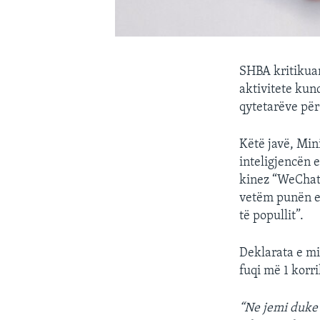
SHBA kritikuan
aktivitete kun
qytetarëve për
Këtë javë, Min
inteligjencën 
kinez “WeChat”
vetëm punën e 
të popullit”.
Deklarata e min
fuqi më 1 korri
“Ne jemi duke v