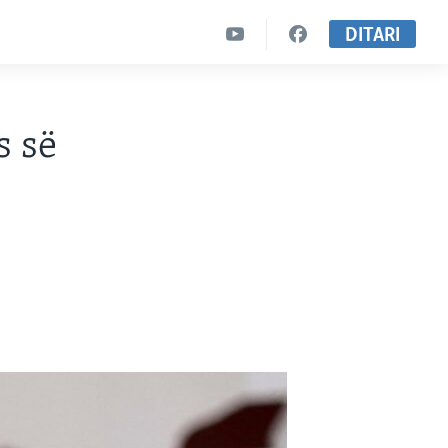
DITARI
s së