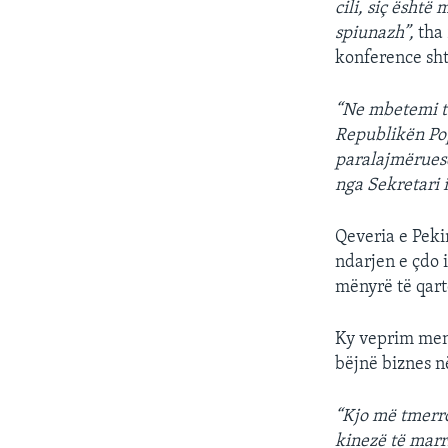
cili, siç ësht
spiunazh”,
tha 
konference sh
“Ne mbetemi të
Republikën Pop
paralajmëruese
nga Sekretari 
Qeveria e Pekin
ndarjen e çdo 
mënyrë të qart
Ky veprim men
bëjnë biznes n
“Kjo më tmerron
kinezë të marri