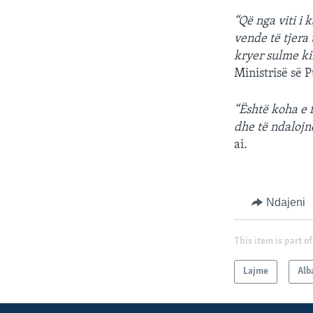
“Që nga viti i
vende të tjera
kryer sulme ki
Ministrisë së 
“Është koha e 
dhe të ndalojn
ai.
Ndajeni
This item is part of
Lajme
Alb