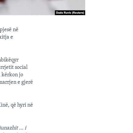
 pjesë në
itja e
 mbikëqyr
rjetit social
n kërkon jo
marrjen e gjerë
Kinë, që hyri në
nazhit ... i