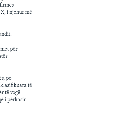
 firmës
 X, i njohur më
undit.
imet për
stës
ës, po
klasifikuara të
ër të vogël
që i përkasin