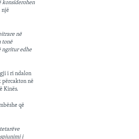
që konsiderohen
 një
itrare në
n tonë
ë ngritur edhe
gji i ri ndalon
uk përcakton në
ë Kinës.
ombëshe që
ytetarëve
 spiunimi i