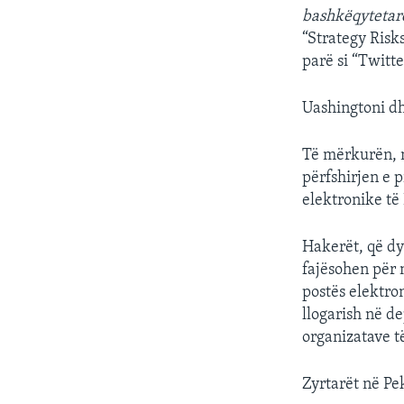
bashkëqytetar
“Strategy Risks
parë si “Twitte
Uashingtoni dh
Të mërkurën, n
përfshirjen e 
elektronike të
Hakerët, që dys
fajësohen për 
postës elektro
llogarish në d
organizatave të
Zyrtarët në Pe