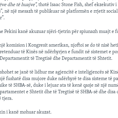
ëve dhe të huajve”,
thotë Isaac Stone Fish, shef ekzekutiv i
”, në një mesazh të publikuar në platformën e rrjetit social
r”.
e Pekini kanë akuzuar njëri-tjetrin për spiunazh muajt e f
jë komision i Kongresit amerikan, njoftoi se do të nisë het
pretenduar të Kinës në ndërhyrjen e fundit në sistemet e po
 Departamentit të Tregtisë dhe Departamentit të Shtetit.
hohet se janë të lidhur me agjencitë e inteligjencës së Kin
një fushatë disa mujore duke ndërhyrë te disa sisteme të pa
nike të SHBA-së, duke i lejuar ata të kenë qasje në një num
epartamentet e Shtetit dhe të Tregtisë të SHBA-së dhe disa 
 tjera.
kin i kanë mohuar akuzat.