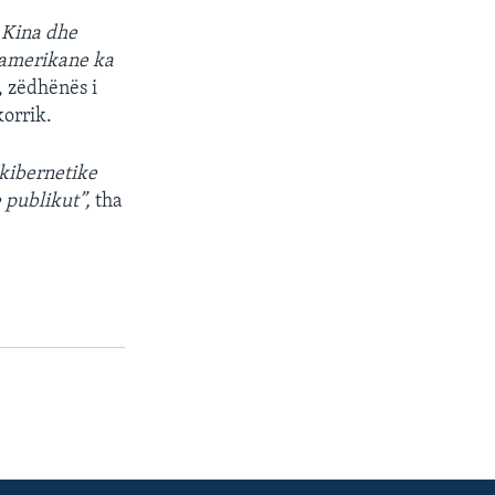
a Kina dhe
a amerikane ka
 zëdhënës i
korrik.
 kibernetike
 publikut”,
tha