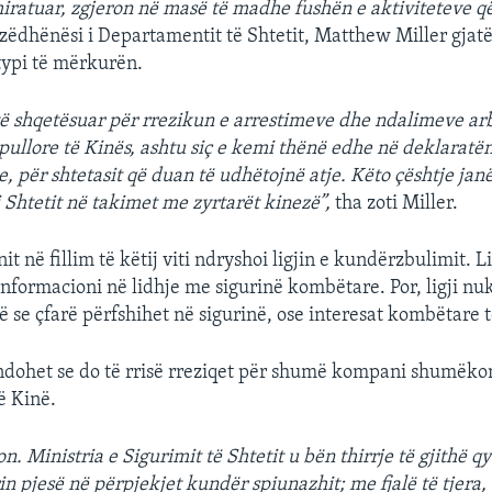
ë miratuar, zgjeron në masë të madhe fushën e aktiviteteve 
zëdhënësi i Departamentit të Shtetit, Matthew Miller gjatë
typi të mërkurën.
 shqetësuar për rrezikun e arrestimeve dhe ndalimeve arb
ullore të Kinës, ashtu siç e kemi thënë edhe në deklaratë
, për shtetasit që duan të udhëtojnë atje. Këto çështje jan
i Shtetit në takimet me zyrtarët kinezë”,
tha zoti Miller.
it në fillim të këtij viti ndryshoi ligjin e kundërzbulimit. Li
informacioni në lidhje me sigurinë kombëtare. Por, ligji n
ë se çfarë përfshihet në sigurinë, ose interesat kombëtare t
dohet se do të rrisë rreziqet për shumë kompani shumëk
ë Kinë.
. Ministria e Sigurimit të Shtetit u bën thirrje të gjithë q
n pjesë në përpjekjet kundër spiunazhit; me fjalë të tjera,