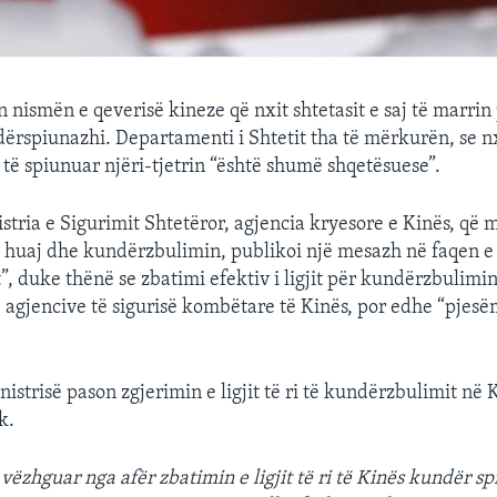
 nismën e qeverisë kineze që nxit shtetasit e saj të marrin
dërspiunazhi. Departamenti i Shtetit tha të mërkurën, se nx
 të spiunuar njëri-tjetrin “është shumë shqetësuese”.
istria e Sigurimit Shtetëror, agjencia kryesore e Kinës, që
e huaj dhe kundërzbulimin, publikoi një mesazh në faqen e r
, duke thënë se zbatimi efektiv i ligjit për kundërzbulimi
agjencive të sigurisë kombëtare të Kinës, por edhe “pjesë
istrisë pason zgjerimin e ligjit të ri të kundërzbulimit në 
k.
ëzhguar nga afër zbatimin e ligjit të ri të Kinës kundër spiu