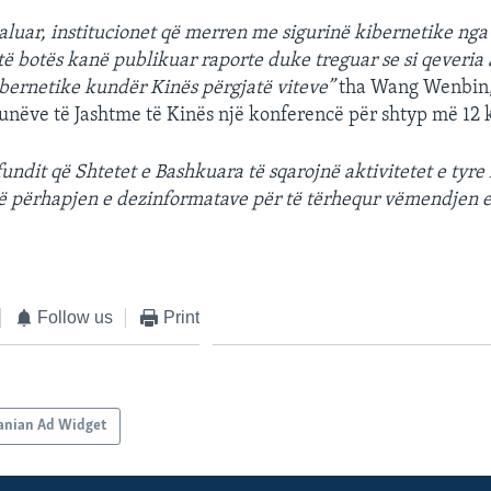
 kaluar, institucionet që merren me sigurinë kibernetike ng
 të botës kanë publikuar raporte duke treguar se si qeveri
bernetike kundër Kinës përgjatë viteve”
tha Wang Wenbin,
Punëve të Jashtme të Kinës një konferencë për shtyp më 12 
fundit që Shtetet e Bashkuara të sqarojnë aktivitetet e tyre
ë përhapjen e dezinformatave për të tërhequr vëmendjen e
Follow us
Print
anian Ad Widget