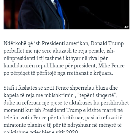
INTERVISTA
DITARI
Ndërkohë që ish Presidenti amerikan, Donald Trump
përballet me një sërë akuzash të reja penale, ish-
nënpresidenti i tij tashmë i kthyer në rival për
kandidaturën republikane për president, Mike Pence
po përpiqet të përfitojë nga rrethanat e krijuara.
Stafi i fushatës së zotit Pence shpërndau bluza dhe
kapela të reja me mbishkrimin , “tepër i sinqertë”,
duke iu referuar një pjese të aktakuzës ku përshkruhet
momenti kur ish Presidenti Trump e kishte marrë në
telefon zotin Pence për ta kritikuar, pasi ai refuzoi të
miratonte planin e tij për të ndryshuar në mënyrë të
paligjshme zgjedhjet e vitit 2020.