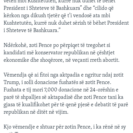
veten mbi Kushtetutën, kurrë nuk duhet të bëhet
President i Shteteve të Bashkuara” dhe “cilido që
kërkon nga dikush tjetër që t’i vendosë ata mbi
Kushtetutën, kurrë nuk duhet sërish të bëhet President
i Shteteve të Bashkuara.”
Ndërkohë, zoti Pence po përpiqet të tregohet si
kandidati më konservator republikan në çështjet
ekonomike dhe shoqërore, në veçanti rreth abortit.
Vëmendja që ai fitoi nga aktpadia e ngritur ndaj zotit
Trump, i solli donacione fushatës së zotit Pence.
Fushata e tij mori 7,000 donacione në 24-orëshin e
parë të shpalljes së aktapadisë dhe zoti Pence tani ka
gjasa të kualifikohet për të qenë pjesë e debatit të parë
republikan në ditët në vijim.
Kjo vëmendje e shtuar për zotin Pence, i ka rënë në sy