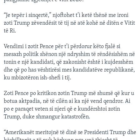
“Je tepër i sinqertë,” njoftohet t’i ketë thënë me ironi
zoti Trump zëvendësit të tij në atë kohë në ditën e Vitit
të Ri.
Vendimi i zotit Pence për t’i përdorur këto fjalë si
mesazh politik shënon një ndryshim të rëndësishëm në
tonin e një kandidati, që zakonisht është i kujdesshëm
dhe që po has vështirësi mes kandidatëve republikanë,
ku mbizotëron ish-shefi i tij.
Zoti Pence po kritikon zotin Trump më shumë që kur u
botua aktpadia, në të cilën ai ka një vend qendror. Ai
po e paraqet veten si njeri që e kundërshtoi zotin
Trump, duke shmangur katastrofën.
“Amerikanët meritojnë të dinë se Presidenti Trump dhe