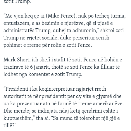
zotit Trump.
“Më vjen keq që ai (Mike Pence), nuk po tërheq turma,
entusiazëm, e as besimin e njerëzve, që si pjesë e
administratës Trump, duhej ta adhuronin,” shkroi zoti
Trump në rrjetet sociale, duke përsëritur sërish
pohimet e rreme për rolin e zotit Pence.
Mark Short, ish shefi i stafit të zotit Pence në kohën e
trazirave të 6 janarit, thotë se zoti Pence ka filluar të
lodhet nga komentet e zotit Trump.
“Presidenti i ka keqinterpretuar ngjarjet rreth
autoritetit të nënpresidentit për dy vite e gjysmë dhe
ua ka prezentuar ato në formë të rreme amerikanëve.
Dhe mendoj se indinjata ndaj këtij qëndrimi është i
kuptueshëm,” tha ai. “Sa mund të tolerohet një gjë e
tillë?”