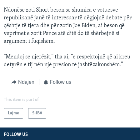
Ndonëse zoti Short beson se shumica e votuesve
republikanë janë të interesuar të dëgjojnë debate për
çështje të tjera dhe për zotin Joe Biden, ai beson që
veprimet e zotit Pence atë ditë do të shërbejnë si
argument i fuqishëm.
“Mendoj se njerëzit,” tha ai, “e respektojnë që ai kreu
detyrën e tij nën një presion të jashtëzakonshëm.”
Ndajeni
Follow us
This item is part of
Lajme
SHBA
FOLLOW US