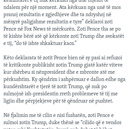
këshilltarët e tij nuk kërkuan nga unë thjesht të
ndalem për një moment. Ata kërkuan nga unë të mos
pranoj rezultatin e zgjedhjeve dhe ta ndryshoj në
mënyrë paligjshme rezultatin e tyre” deklaroi zoti
Pence në Fox News të mërkurën. Zoti Pence tha se po
të kishte bërë atë që kërkonte zoti Trump dhe avokatët
e tij, “do të ishte shkaktuar kaos.”
Këto deklarata të zotit Pence bien në sy pasi ai refuzoi
të kritikonte publikisht zotin Trump gjatë katër viteve
kur shërbeu si nënpresident dhe e mbronte atë me
përkushtim. Ky qëndrim i ashpërsuar e dallon edhe nga
kundërshtarët e tjerë të zotit Trump, që nuk po
sulmojnë ish-presidentin rreth problemeve të tij me
ligjin dhe përpjekjeve për të qëndruar në pushtet.
Në fjalimin me të cilin e nisi fushatën, zoti Pence e
sulmoi zotin Trump, duke thënë se “cilido që e vendos