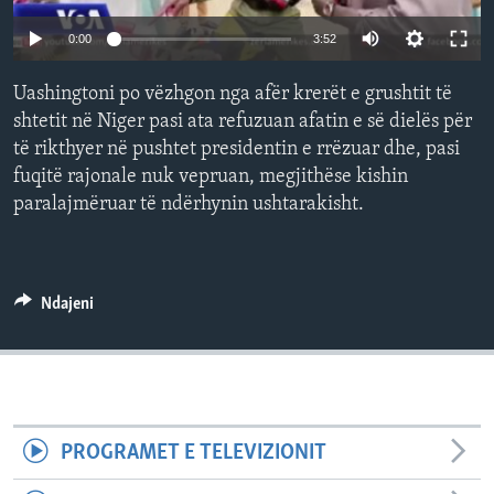
INTERVISTA
0:00
3:52
DITARI
Uashingtoni po vëzhgon nga afër krerët e grushtit të
shtetit në Niger pasi ata refuzuan afatin e së dielës për
të rikthyer në pushtet presidentin e rrëzuar dhe, pasi
fuqitë rajonale nuk vepruan, megjithëse kishin
paralajmëruar të ndërhynin ushtarakisht.
Ndajeni
PROGRAMET E TELEVIZIONIT