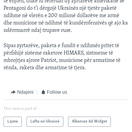
të enjten, duke iu referuar dy zyrtarëve amerikanë se
Pentagoni do t’i dërgojë Ukrainës një tjetër paketë
ndihme në vlerën e 200 milionë dollarëve me armë
dhe municione në ndihmë të kundërofensivës që ajo ka
ndërrmarrë ndaj trupave ruse.
Sipas zyrtarëve, paketa e fundit e ndihmës pritet të
përfshijë sisteme raketore HIMARS, sistmeme të
mbrojtjes ajrore Patriot, municione për armatime të
rënda, raketa dhe armatime të tjera.
Ndajeni
Follow us
This item is part of
Lajme
Lufta në Ukrainë
Albanian Ad Widget