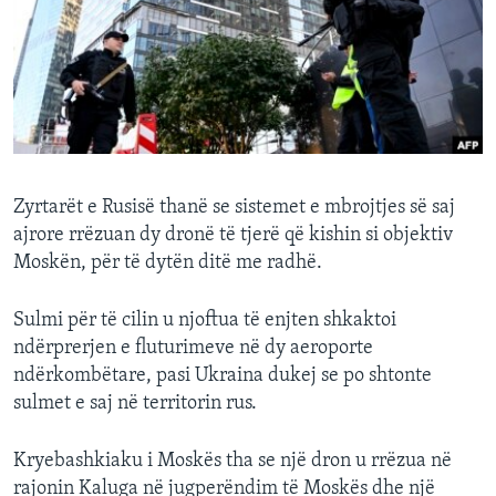
INTERVISTA
DITARI
Zyrtarët e Rusisë thanë se sistemet e mbrojtjes së saj
ajrore rrëzuan dy dronë të tjerë që kishin si objektiv
Moskën, për të dytën ditë me radhë.
Sulmi për të cilin u njoftua të enjten shkaktoi
ndërprerjen e fluturimeve në dy aeroporte
ndërkombëtare, pasi Ukraina dukej se po shtonte
sulmet e saj në territorin rus.
Kryebashkiaku i Moskës tha se një dron u rrëzua në
rajonin Kaluga në jugperëndim të Moskës dhe një