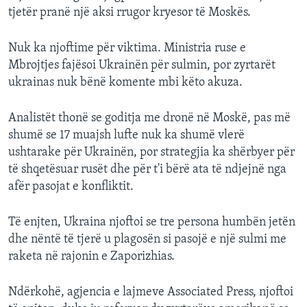
tjetër pranë një aksi rrugor kryesor të Moskës.
Nuk ka njoftime për viktima. Ministria ruse e
Mbrojtjes fajësoi Ukrainën për sulmin, por zyrtarët
ukrainas nuk bënë komente mbi këto akuza.
Analistët thonë se goditja me dronë në Moskë, pas më
shumë se 17 muajsh lufte nuk ka shumë vlerë
ushtarake për Ukrainën, por strategjia ka shërbyer për
të shqetësuar rusët dhe për t'i bërë ata të ndjejnë nga
afër pasojat e konfliktit.
Të enjten, Ukraina njoftoi se tre persona humbën jetën
dhe nëntë të tjerë u plagosën si pasojë e një sulmi me
raketa në rajonin e Zaporizhias.
Ndërkohë, agjencia e lajmeve Associated Press, njoftoi