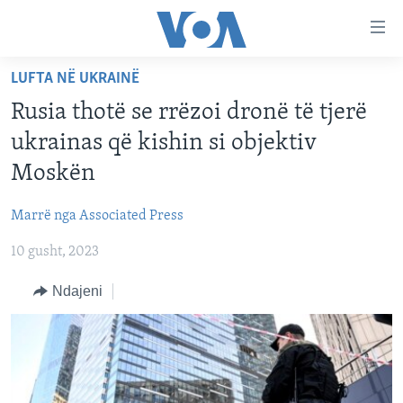
Lidhje
Kalo
në
LUFTA NË UKRAINË
faqen
FAQJA KRYESORE
kryesore
Rusia thotë se rrëzoi dronë të tjerë
KATEGORITË
Kalo
ukrainas që kishin si objektiv
tek
DITARI
AMERIKA
Moskën
faqja
BALLKANI
kryesore
Learning English
Marrë nga Associated Press
Kalo
EVROPA
tek
10 gusht, 2023
FOLLOW US
BOTA
kërkimi
Ndajeni
MJEDISI
KULTURË
Gjuhët
SHKENCË DHE TEKNOLOGJI
SHËNDETËSI