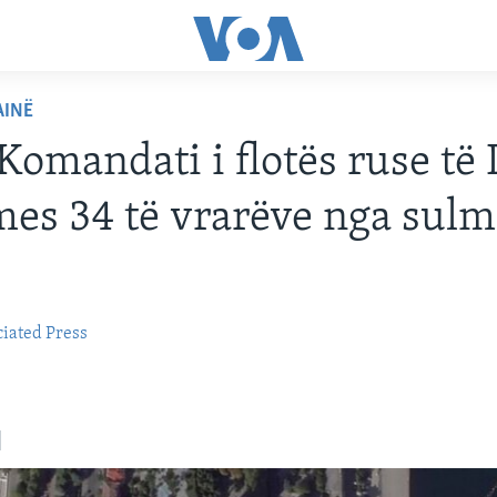
AINË
 Komandati i flotës ruse të 
 mes 34 të vrarëve nga sul
iated Press