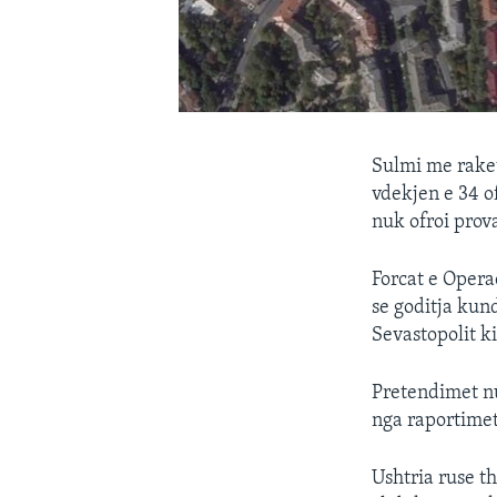
Sulmi me rake
vdekjen e 34 o
nuk ofroi prov
Forcat e Opera
se goditja kund
Sevastopolit k
Pretendimet n
nga raportimet
Ushtria ruse th