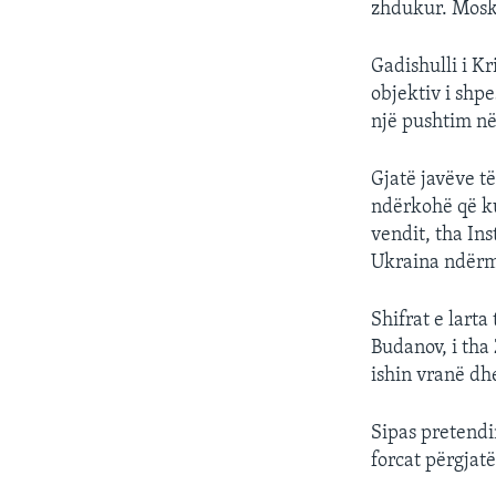
zhdukur. Moska
Gadishulli i Kr
objektiv i shp
një pushtim në
Gjatë javëve t
ndërkohë që ku
vendit, tha In
Ukraina ndërmo
Shifrat e lart
Budanov, i tha
ishin vranë dh
Sipas pretendi
forcat përgjatë