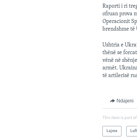
Raporti i ri tr
ofruan prova m
Operacionit Sp
brendshme të Uk
Ushtria e Ukra
thënë se forcat
vënë në shënje
armët. Ukraina
të artilerisë ru
Ndajeni
This item is part of
Lajme
Luf