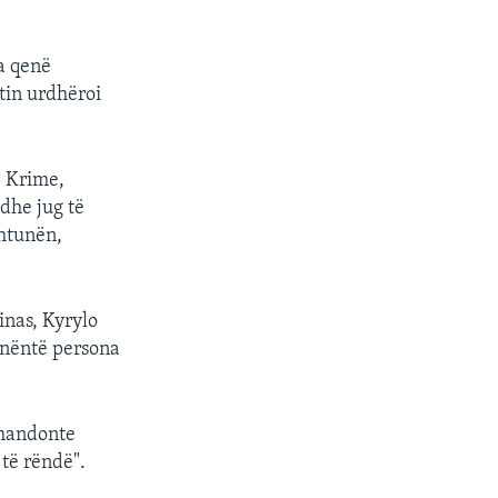
ka qenë
tin urdhëroi
ë Krime,
dhe jug të
shtunën,
inas, Kyrylo
 nëntë persona
omandonte
 të rëndë".