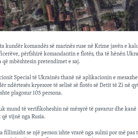
ta kundër komandës së marinës ruse në Krime javën e kalu
ficerëve, përfshirë komandantin e flotës, tha të hënën Ukr
a që mbështesin pretendimet e saj.
cionit Special të Ukrainës thanë në aplikacionin e mesazh
ër ndërtesës kryesore të selisë së flotës së Detit të Zi në qy
ishte plagosur 105 persona.
uk mund të verifikoheshin në mënyrë të pavarur dhe kanë
 që vijnë nga Rusia.
a fillimisht se një person ishte vrarë nga sulmi por më pas t