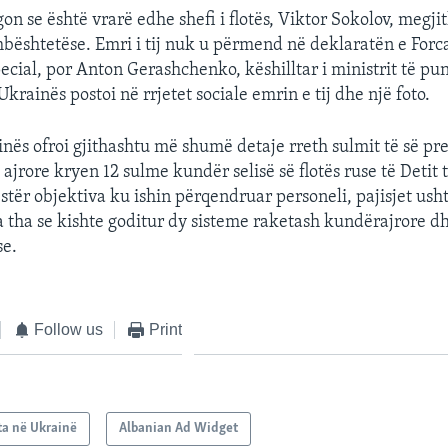
egon se është vrarë edhe shefi i flotës, Viktor Sokolov, megj
bështetëse. Emri i tij nuk u përmend në deklaratën e Forc
ecial, por Anton Gerashchenko, këshilltar i ministrit të pu
rainës postoi në rrjetet sociale emrin e tij dhe një foto.
inës ofroi gjithashtu më shumë detaje rreth sulmit të së p
 ajrore kryen 12 sulme kundër selisë së flotës ruse të Detit 
stër objektiva ku ishin përqendruar personeli, pajisjet us
 tha se kishte goditur dy sisteme raketash kundërajrore dh
se.
Follow us
Print
ta në Ukrainë
Albanian Ad Widget