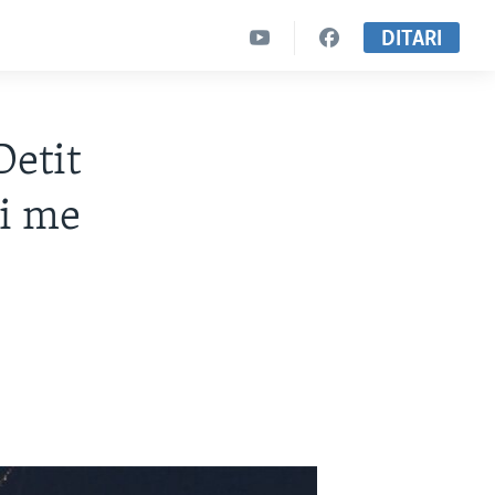
DITARI
Detit
mi me