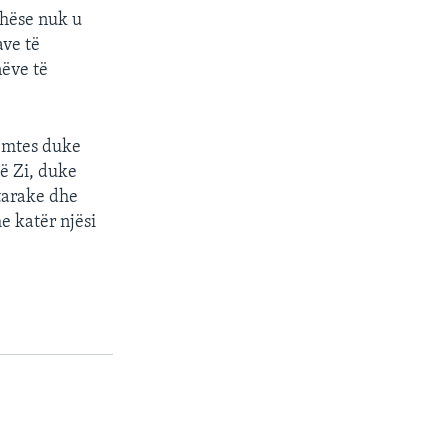
ithëse nuk u
ave të
nëve të
remtes duke
të Zi, duke
htarake dhe
e katër njësi