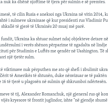
 nuk ka dhënë njoftime të tjera për sulmin e së premtes.
imesë, të cilin Rusia e aneksoi nga Ukraina në vitin 2014, 
eshtë i sulmeve ukrainase që kur presidenti rus Vladimir Pu
 shkallë të gjerë të Ukrainës 20 muaj më parë.
ë fundit, Ukraina ka shtuar sulmet ndaj objekteve detare n
ndërsulmi i verës shënon përparime të ngadalta në lindje 
stituti për Studimin e Luftës me qendër në Uashington. Të 
ri një tjetër sulm.
a të viktimave nuk përputhen me ato që shefi i zbulimit ukra
 Zërit të Amerikës të shtunën, duke nënvizuar se të paktën
e 16 të tjerë u plagosën në sulmin që shkrumboi ndërtesën.
meve të tij, Alexander Romanchuk, një gjeneral rus që k
 vijës kryesore të frontit juglindor, ishte "në gjendje shumë