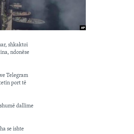
ar, shkaktoi
aina, ndonëse
eve Telegram
tetin port të
 shumë dallime
ha se ishte