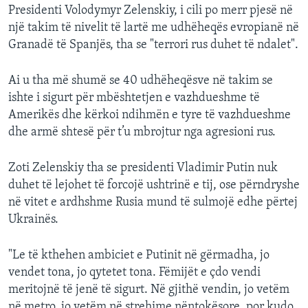
Presidenti Volodymyr Zelenskiy, i cili po merr pjesë në
një takim të nivelit të lartë me udhëheqës evropianë në
Granadë të Spanjës, tha se "terrori rus duhet të ndalet".
Ai u tha më shumë se 40 udhëheqësve në takim se
ishte i sigurt për mbështetjen e vazhdueshme të
Amerikës dhe kërkoi ndihmën e tyre të vazhdueshme
dhe armë shtesë për t’u mbrojtur nga agresioni rus.
Zoti Zelenskiy tha se presidenti Vladimir Putin nuk
duhet të lejohet të forcojë ushtrinë e tij, ose përndryshe
në vitet e ardhshme Rusia mund të sulmojë edhe përtej
Ukrainës.
"Le të kthehen ambiciet e Putinit në gërmadha, jo
vendet tona, jo qytetet tona. Fëmijët e çdo vendi
meritojnë të jenë të sigurt. Në gjithë vendin, jo vetëm
në metro, jo vetëm në strehime nëntokësore, por kudo.