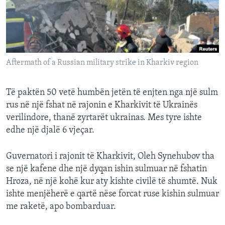
INTERVISTA
DITARI
Aftermath of a Russian military strike in Kharkiv region
Të paktën 50 vetë humbën jetën të enjten nga një sulm
rus në një fshat në rajonin e Kharkivit të Ukrainës
verilindore, thanë zyrtarët ukrainas. Mes tyre ishte
edhe një djalë 6 vjeçar.
Guvernatori i rajonit të Kharkivit, Oleh Synehubov tha
se një kafene dhe një dyqan ishin sulmuar në fshatin
Hroza, në një kohë kur aty kishte civilë të shumtë. Nuk
ishte menjëherë e qartë nëse forcat ruse kishin sulmuar
me raketë, apo bombarduar.