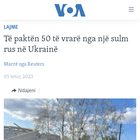
Lidhje
Kalo
në
LAJME
faqen
FAQJA KRYESORE
kryesore
Të paktën 50 të vrarë nga një sulm
KATEGORITË
Kalo
rus në Ukrainë
tek
DITARI
AMERIKA
faqja
Marrë nga Reuters
BALLKANI
kryesore
Learning English
Kalo
05 tetor, 2023
EVROPA
tek
FOLLOW US
BOTA
Ndajeni
kërkimi
MJEDISI
KULTURË
Gjuhët
SHKENCË DHE TEKNOLOGJI
SHËNDETËSI