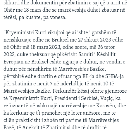
shkurti dhe dokumentin për zbatimin e saj që u arrit në
Ohër me 18 mars dhe se marrëveshja duhet zbatuar në
tërësi, pa kushte, pa vonesa.
“Kryeministri Kurti rikujtoi që ai ishte i gatshëm të
nënshkruajë edhe në Bruksel më 27 shkurt 2023 edhe
në Ohër më 18 mars 2023, edhe sonte, më 26 tetor
2023, duke theksuar që pikërisht Samiti i Këshillit
Evropian në Bruksel është ngjarja e duhur, në vendin e
duhur për nënshkrim të Marrëveshjes Bazike,
përfshirë edhe draftin e ofruar nga BE-ja dhe SHBA-ja
për zbatimin e nenit 7 në ndërlidhje të nenit 10 të
Marrëveshjes Bazike. Përkundër kësaj oferte gjeneroze
të Kryeministrit Kurti, Presidenti i Serbisë, Vuçiç, ka
refuzuar të nënshkruajë marrëveshje me Kosovën, dhe
ka kërkuar që t’i pranohet një letër anësore, me të
cilën praktikisht i zhbën tri parime të Marrëveshjes
Bazë, të Aneksit të Zbatimit si dhe të draftit të