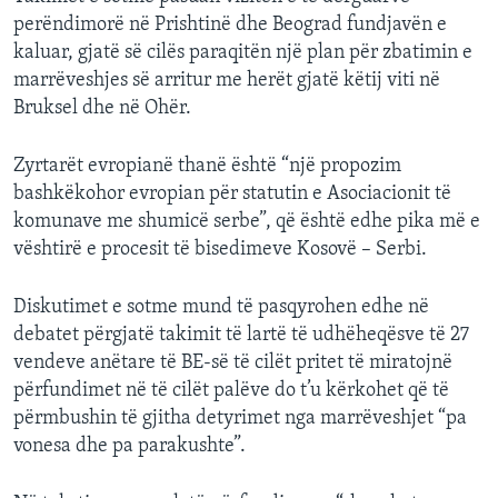
perëndimorë në Prishtinë dhe Beograd fundjavën e
kaluar, gjatë së cilës paraqitën një plan për zbatimin e
marrëveshjes së arritur me herët gjatë këtij viti në
Bruksel dhe në Ohër.
Zyrtarët evropianë thanë është “një propozim
bashkëkohor evropian për statutin e Asociacionit të
komunave me shumicë serbe”, që është edhe pika më e
vështirë e procesit të bisedimeve Kosovë – Serbi.
Diskutimet e sotme mund të pasqyrohen edhe në
debatet përgjatë takimit të lartë të udhëheqësve të 27
vendeve anëtare të BE-së të cilët pritet të miratojnë
përfundimet në të cilët palëve do t’u kërkohet që të
përmbushin të gjitha detyrimet nga marrëveshjet “pa
vonesa dhe pa parakushte”.