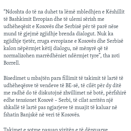
“Ndoshta do të na duhet ta lëmë mbledhjen e Këshillit
të Bashkimit Evropian dhe të ulemi sërish me
udhëheqësit e Kosovës dhe Serbisë për të parë nëse
mund të gjejmë zgjidhje brenda dialogut. Nuk ka
zgjidhje tjetër, rruga evropiane e Kosovës dhe Serbisë
kalon nëpërmjet këtij dialogu, në mënyrë që të
normalizohen marrëdhëniet ndërmjet tyre”, tha zoti
Borrell.
Bisedimet u mbajtën para fillimit të takimit të lartë të
udhëheqësve të vendeve të BE-së, të cilët për dy ditë
me radhë do të diskutojnë zhvillimet në botë, përfshirë
edhe tensionet Kosovë – Serbi, të cilat arritën një
shkallë të lartë pas ngjarjeve të muajit të kaluar në
fshatin Banjskë në veri të Kosovës.
Takimet e sotme pasuan vizitën e të dërguarve