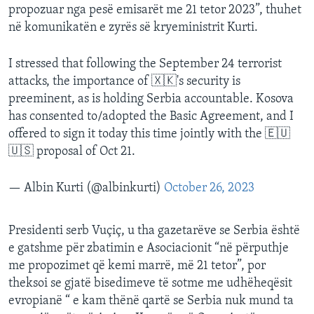
propozuar nga pesë emisarët me 21 tetor 2023”, thuhet
në komunikatën e zyrës së kryeministrit Kurti.
I stressed that following the September 24 terrorist
attacks, the importance of 🇽🇰's security is
preeminent, as is holding Serbia accountable. Kosova
has consented to/adopted the Basic Agreement, and I
offered to sign it today this time jointly with the 🇪🇺
🇺🇸 proposal of Oct 21.
— Albin Kurti (@albinkurti)
October 26, 2023
Presidenti serb Vuçiç, u tha gazetarëve se Serbia është
e gatshme për zbatimin e Asociacionit “në përputhje
me propozimet që kemi marrë, më 21 tetor”, por
theksoi se gjatë bisedimeve të sotme me udhëheqësit
evropianë “ e kam thënë qartë se Serbia nuk mund ta