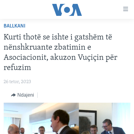
Lidhje
Kalo
në
BALLKANI
faqen
FAQJA KRYESORE
kryesore
Kurti thotë se ishte i gatshëm të
KATEGORITË
Kalo
nënshkruante zbatimin e
tek
DITARI
AMERIKA
Asociacionit, akuzon Vuçiçin për
faqja
BALLKANI
kryesore
refuzim
Learning English
Kalo
EVROPA
tek
26 tetor, 2023
FOLLOW US
BOTA
kërkimi
Ndajeni
MJEDISI
KULTURË
Gjuhët
SHKENCË DHE TEKNOLOGJI
SHËNDETËSI