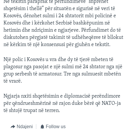
Në tekstin paraprak të përfundimeve “shprehet
shqetësim i thellë” për situatën e sigurisë në veri të
Kosovës, dënohet sulmi i 24 shtatorit mbi policinë e
Kosovës dhe i kërkohet Serbisë bashkëpunim në
hetimin dhe ndriçimin e ngjarjeve. Përfundimet do të
diskutohen përgjatë takimit të udhëheqësve të bllokut
në kërkim të një konsensusi për gjuhën e tekstit.
Një polic i Kosovës u vra dhe dy të tjerë mbeten të
plagosur nga pasojat e një sulmi më 24 shtator nga një
grup serbesh të armatosur. Tre nga sulmuesit mbetën
të vrarë.
Ngjarja nxiti shqetësimin e diplomacisë perëndimore
për qëndrueshmërinë në rajon duke bërë që NATO-ja
të shtojë trupat në terren.
Ndajeni
Follow us