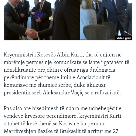
INTERVISTA
DITARI
Kryeministri i Kosovës Albin Kurti, tha të enjten në
mbrëmje përmes një komunikate se ishte i gatshëm të
nënshkruante projektin e ofruar nga diplomacia
perëndimore për themelimin e Asociacionit të
komunave me shumicë serbe, duke akuzuar
presidentin serb Aleksandar Vuçiç se e refuzoi atë.
Pas disa ore bisedimesh të ndara me udhëheqësit e
vendeve kryesore perëndimore, kryeministri Kurti
citohet të ketë thënë se Kosova e ka pranuar
Marrëveshjen Bazike të Brukselit të arritur me 27