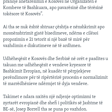
pranojë anëtarësimin e Kosovës në Organizatën e
Kombeve të Bashkuara, apo pavarësinë dhe tërësinë
tokësore të Kosovës”.
Ai tha se nuk është shtruar çështja e nënshkrimit apo
mosnënshtrimit gjatë bisedimeve, ndërsa e cilësoi
propozimin e 21 tetorit si një bazë të mirë për
vazhdimin e diskutimeve në të ardhmen.
Udhëheqësit e Kosovës dhe Serbisë në orët e pasdites u
takuan me udhëheqësit e vendeve kryesore të
Bashkimit Evropian, në kuadër të përpjekjeve
perëndimore për të ripërtërirë procesin e normalizimit
të marrëdhënieve ndërmjet të dyja vendeve.
Takimet e ndara nxitën një ndjenje optimizmi te
zyrtarët evropianë dhe shefi i politikës së Jashtme të
BE-së, Josep Borrell tha se puna po vazhdon.