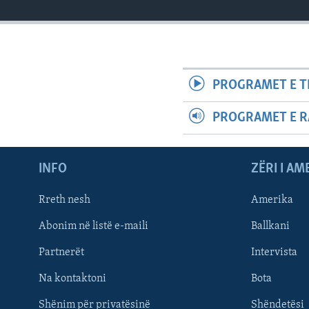
PROGRAMET E T
PROGRAMET E R
INFO
ZËRI I AM
Rreth nesh
Amerika
Abonim në listë e-maili
Ballkani
Partnerët
Intervista
Learning English
Na kontaktoni
Bota
FOLLOW US
Shënim për privatësinë
Shëndetësi