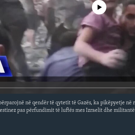
No media source currently avail
përparojnë në qendër të qytetit të Gazës, ka pikëpyetje në r
estinez pas përfundimit të luftës mes Izraelit dhe militant