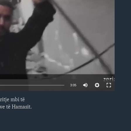
able
3:05
ritje mbi të
EMBED
ëve të Hamasit.