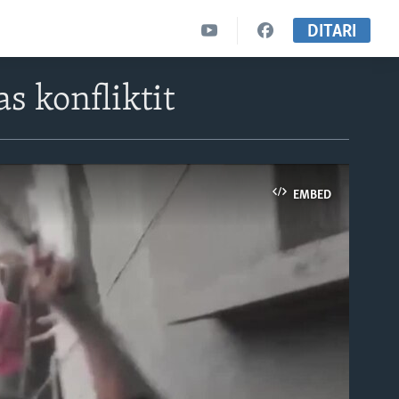
DITARI
s konfliktit
EMBED