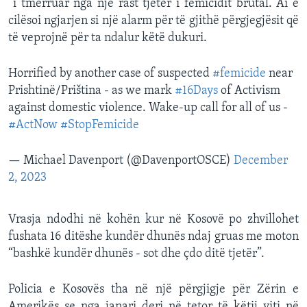
“i tmerruar nga një rast tjetër i femicidit brutal. Ai e
cilësoi ngjarjen si një alarm për të gjithë përgjegjësit që
të veprojnë për ta ndalur këtë dukuri.
Horrified by another case of suspected
#femicide
near
Prishtinë/Priština - as we mark
#16Days
of Activism
against domestic violence. Wake-up call for all of us -
#ActNow
#StopFemicide
— Michael Davenport (@DavenportOSCE)
December
2, 2023
Vrasja ndodhi në kohën kur në Kosovë po zhvillohet
fushata 16 ditëshe kundër dhunës ndaj gruas me moton
“bashkë kundër dhunës - sot dhe çdo ditë tjetër”.
Policia e Kosovës tha në një përgjigje për Zërin e
Amerikës se nga janari deri në tetor të këtij viti në