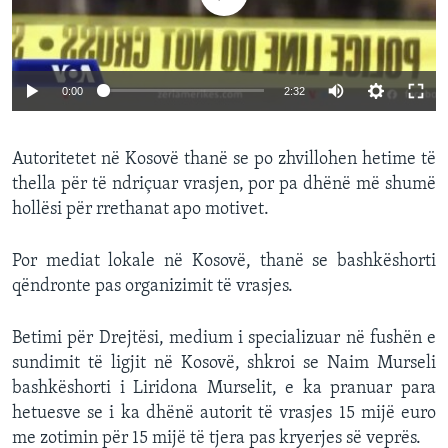
0:00
2:32
Autoritetet në Kosovë thanë se po zhvillohen hetime të
thella për të ndriçuar vrasjen, por pa dhënë më shumë
hollësi për rrethanat apo motivet.
Por mediat lokale në Kosovë, thanë se bashkëshorti
qëndronte pas organizimit të vrasjes.
Betimi për Drejtësi, medium i specializuar në fushën e
sundimit të ligjit në Kosovë, shkroi se Naim Murseli
bashkëshorti i Liridona Murselit, e ka pranuar para
hetuesve se i ka dhënë autorit të vrasjes 15 mijë euro
me zotimin për 15 mijë të tjera pas kryerjes së veprës.