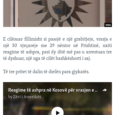
INTERVISTA
DITARI
E cilësuar fillimisht si pasojë e një grabitjeje, vrasja e
një 30 vjeçareje me 29 nëntor në Prishtinë, nxiti
reagime të ashpra, pasi dy ditë më pas u arrestuan tre
të dyshuar, një nga të cilët bashkëshorti i saj.
Të tre pritet të dalin të dielën para gjykatës.
Reagime të ashpra në Kosovë për vrasjen e 30 vjeçares
by
Zëri i Amerikës
No media source currently available