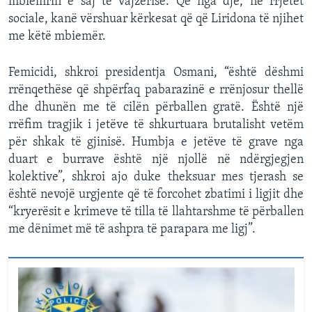
mbiemrin e saj të vajzërisë. Që nga dje, në rrjetet
sociale, kanë vërshuar kërkesat që që Liridona të njihet
me këtë mbiemër.
Femicidi, shkroi presidentja Osmani, “është dëshmi
rrënqethëse që shpërfaq pabarazinë e rrënjosur thellë
dhe dhunën me të cilën përballen gratë. Është një
rrëfim tragjik i jetëve të shkurtuara brutalisht vetëm
për shkak të gjinisë. Humbja e jetëve të grave nga
duart e burrave është një njollë në ndërgjegjen
kolektive”, shkroi ajo duke theksuar mes tjerash se
është nevojë urgjente që të forcohet zbatimi i ligjit dhe
“kryerësit e krimeve të tilla të llahtarshme të përballen
me dënimet më të ashpra të parapara me ligj”.