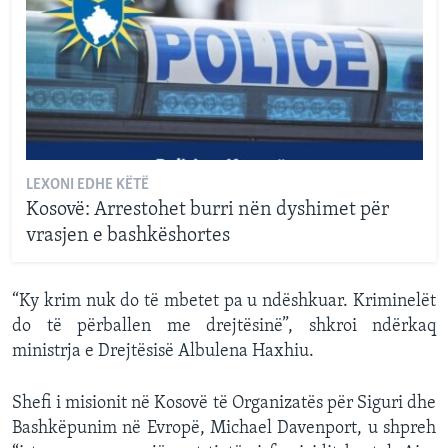
LEXONI EDHE KËTË
Kosovë: Arrestohet burri nën dyshimet për
vrasjen e bashkëshortes
“Ky krim nuk do të mbetet pa u ndëshkuar. Kriminelët
do të përballen me drejtësinë”, shkroi ndërkaq
ministrja e Drejtësisë Albulena Haxhiu.
Shefi i misionit në Kosovë të Organizatës për Siguri dhe
Bashkëpunim në Evropë, Michael Davenport, u shpreh