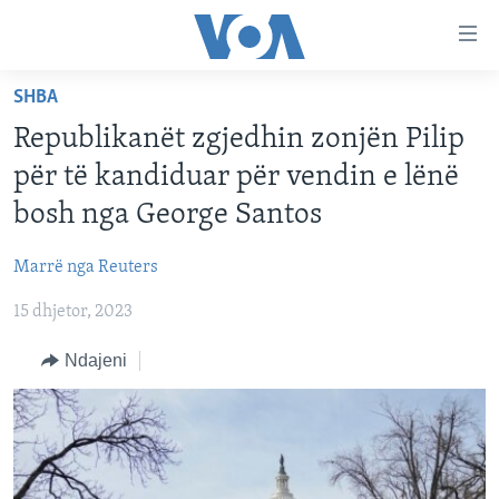
Lidhje
Kalo
në
SHBA
faqen
FAQJA KRYESORE
kryesore
Republikanët zgjedhin zonjën Pilip
KATEGORITË
Kalo
për të kandiduar për vendin e lënë
tek
DITARI
AMERIKA
bosh nga George Santos
faqja
BALLKANI
kryesore
Learning English
Marrë nga Reuters
Kalo
EVROPA
tek
15 dhjetor, 2023
FOLLOW US
BOTA
kërkimi
Ndajeni
MJEDISI
KULTURË
Gjuhët
SHKENCË DHE TEKNOLOGJI
SHËNDETËSI