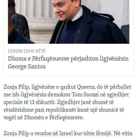
LEXONI EDHE KËTË
Dhoma e Përfaqësuesve përjashton ligjvënësin
George Santos
Zonja Pilip, ligjvënëse e qarkut Queens, do të përballet
me ish-ligjvënësin demokrat Tom Suozzi në zgjedhjet
speciale të 13 shkurtit. Zgjedhjet janë shumë të
rëndësishme pasi republikanët kanë një shumicë të
vogël në Dhomën e Përfaqësuesve.
Zonja Pilip u vendos në Izrael kur ishte fëmijë. Në vitin