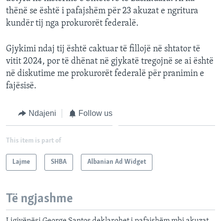
thënë se është i pafajshëm për 23 akuzat e ngritura
kundër tij nga prokurorët federalë.
Gjykimi ndaj tij është caktuar të fillojë në shtator të
vitit 2024, por të dhënat në gjykatë tregojnë se ai është
në diskutime me prokurorët federalë për pranimin e
fajësisë.
Ndajeni
Follow us
This item is part of
Lajme
SHBA
Albanian Ad Widget
Të ngjashme
Ligjvënësi George Santos deklarohet i pafajshëm mbi akuzat