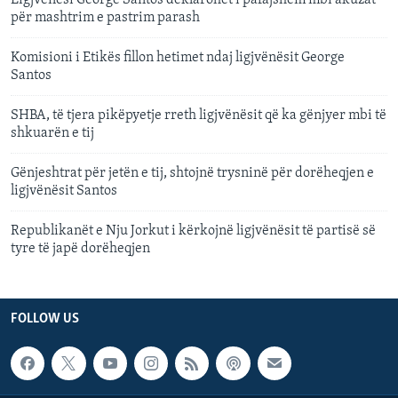
për mashtrim e pastrim parash
Komisioni i Etikës fillon hetimet ndaj ligjvënësit George
Santos
SHBA, të tjera pikëpyetje rreth ligjvënësit që ka gënjyer mbi të
shkuarën e tij
Gënjeshtrat për jetën e tij, shtojnë trysninë për dorëheqjen e
ligjvënësit Santos
Republikanët e Nju Jorkut i kërkojnë ligjvënësit të partisë së
tyre të japë dorëheqjen
FOLLOW US