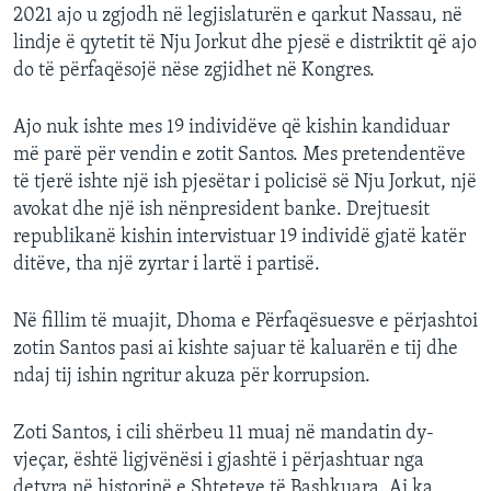
2021 ajo u zgjodh në legjislaturën e qarkut Nassau, në
lindje ë qytetit të Nju Jorkut dhe pjesë e distriktit që ajo
do të përfaqësojë nëse zgjidhet në Kongres.
Ajo nuk ishte mes 19 individëve që kishin kandiduar
më parë për vendin e zotit Santos. Mes pretendentëve
të tjerë ishte një ish pjesëtar i policisë së Nju Jorkut, një
avokat dhe një ish nënpresident banke. Drejtuesit
republikanë kishin intervistuar 19 individë gjatë katër
ditëve, tha një zyrtar i lartë i partisë.
Në fillim të muajit, Dhoma e Përfaqësuesve e përjashtoi
zotin Santos pasi ai kishte sajuar të kaluarën e tij dhe
ndaj tij ishin ngritur akuza për korrupsion.
Zoti Santos, i cili shërbeu 11 muaj në mandatin dy-
vjeçar, është ligjvënësi i gjashtë i përjashtuar nga
detyra në historinë e Shteteve të Bashkuara. Ai ka