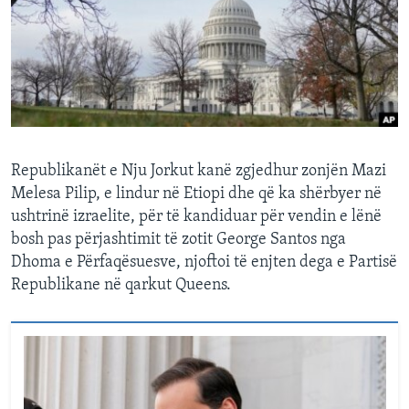
INTERVISTA
DITARI
Republikanët e Nju Jorkut kanë zgjedhur zonjën Mazi
Melesa Pilip, e lindur në Etiopi dhe që ka shërbyer në
ushtrinë izraelite, për të kandiduar për vendin e lënë
bosh pas përjashtimit të zotit George Santos nga
Dhoma e Përfaqësuesve, njoftoi të enjten dega e Partisë
Republikane në qarkut Queens.