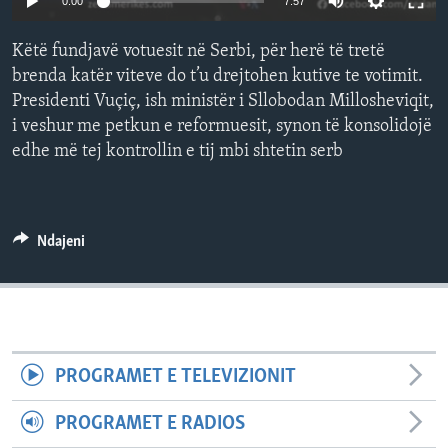
0:00
7:57
INTERVISTA
Këtë fundjavë votuesit në Serbi, për herë të tretë
DITARI
brenda katër viteve do t’u drejtohen kutive te votimit.
Presidenti Vuçiç, ish ministër i Sllobodan Millosheviqit,
i veshur me petkun e reformuesit, synon të konsolidojë
edhe më tej kontrollin e tij mbi shtetin serb
Ndajeni
PROGRAMET E TELEVIZIONIT
PROGRAMET E RADIOS