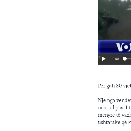
0:00
Për gati 30 vje
Një nga vendet
neutral pasi fi
mënyrë të vazh
ushtarake që ki