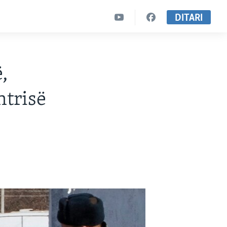
DITARI
,
htrisë