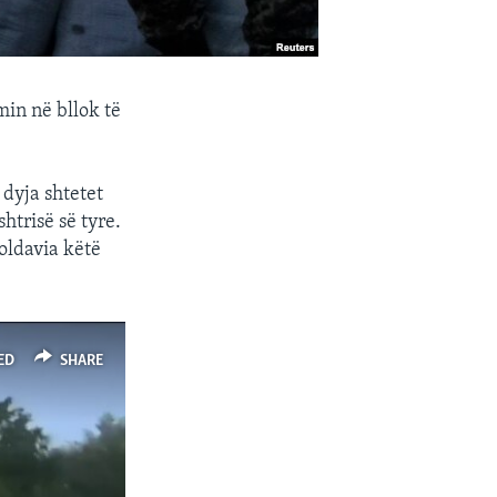
in në bllok të
dyja shtetet
htrisë së tyre.
oldavia këtë
ED
SHARE