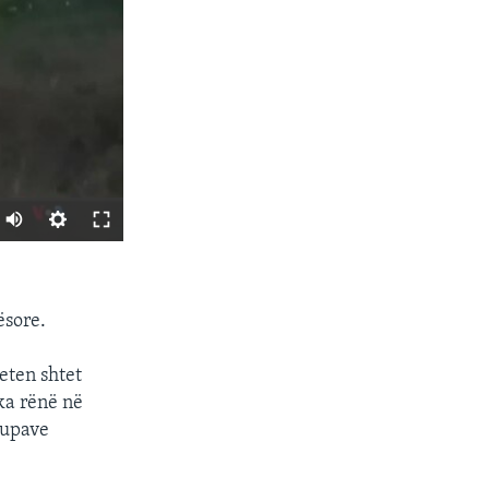
SHARE
ësore.
eten shtet
 ka rënë në
rupave
px
width