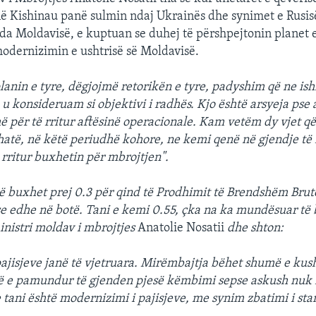
 Kishinau panë sulmin ndaj Ukrainës dhe synimet e Rusis
da Moldavisë, e kuptuan se duhej të përshpejtonin planet e
odernizimin e ushtrisë së Moldavisë.
lanin e tyre, dëgjojmë retorikën e tyre, padyshim që ne is
 u konsideruam si objektivi i radhës. Kjo është arsyeja pse 
për të rritur aftësinë operacionale. Kam vetëm dy vjet që
hatë, në këtë periudhë kohore, ne kemi qenë në gjendje të
 rritur buxhetin për mbrojtjen".
ë buxhet prej 0.3 për qind të Prodhimit të Brendshëm Bruto
se edhe në botë. Tani e kemi 0.55, çka na ka mundësuar të
inistri moldav i mbrojtjes
Anatolie Nosatii
dhe shton:
ajisjeve janë të vjetruara. Mirëmbajtja bëhet shumë e ku
të e pamundur të gjenden pjesë këmbimi sepse askush nuk
 tani është modernizimi i pajisjeve, me synim zbatimi i st