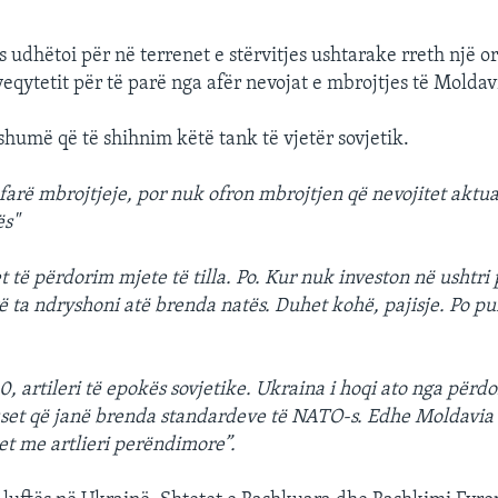
s udhëtoi për në terrenet e stërvitjes ushtarake rreth një 
yeqytetit për të parë nga afër nevojat e mbrojtjes të Moldav
shumë që të shihnim këtë tank të vjetër sovjetik.
ëfarë mbrojtjeje, por nuk ofron mbrojtjen që nevojitet aktua
ës"
 të përdorim mjete të tilla. Po. Kur nuk investon në ushtri 
rë ta ndryshoni atë brenda natës. Duhet kohë, pajisje. Po p
, artileri të epokës sovjetike. Ukraina i hoqi ato nga përdo
set që janë brenda standardeve të NATO-s. Edhe Moldavia 
t me artlieri perëndimore”.