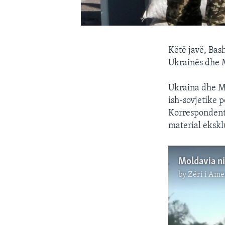
Këtë javë, Bas
Ukrainës dhe 
Ukraina dhe Mo
ish-sovjetike 
Korrespondentj
material eksklu
Moldavia ni
by
Zëri i Ame