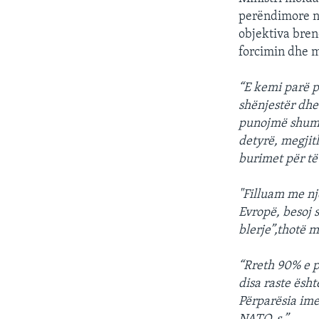
perëndimore në
objektiva bren
forcimin dhe m
“E kemi parë p
shënjestër dhe
punojmë shumë 
detyrë, megjit
burimet për të
"Filluam me nj
Evropë, besoj 
blerje”,thotë m
“Rreth 90% e p
disa raste ësh
Përparësia ime