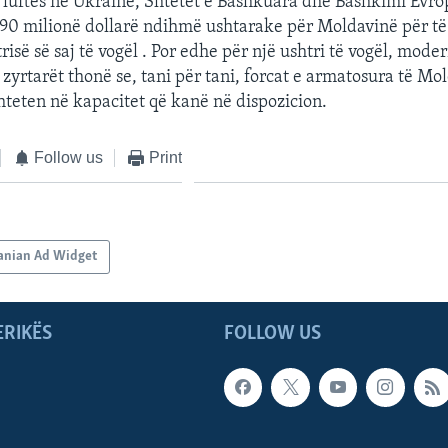
 i luftës në Ukrainë, Shtetet e Bashkuara dhe Bashkimi Evr
 90 milionë dollarë ndihmë ushtarake për Moldavinë për t
risë së saj të vogël . Por edhe për një ushtri të vogël, mod
 zyrtarët thonë se, tani për tani, forcat e armatosura të Mo
teten në kapacitet që kanë në dispozicion.
Follow us
Print
anian Ad Widget
ERIKËS
FOLLOW US