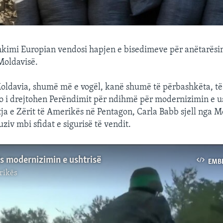
hkimi Europian vendosi hapjen e bisedimeve për anëtarësim
Moldavisë.
ldavia, shumë më e vogël, kanë shumë të përbashkëta, të 
po i drejtohen Perëndimit për ndihmë për modernizimin e us
a e Zërit të Amerikës në Pentagon, Carla Babb sjell nga M
ziv mbi sfidat e sigurisë të vendit.
s modernizimin e ushtrisë
EMB
rikës