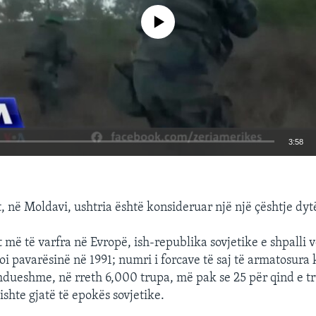
No media source currently available
3:58
EMBED
t, në Moldavi, ushtria është konsideruar një një çështje dyt
 më të varfra në Evropë, ish-republika sovjetike e shpalli v
toi pavarësinë në 1991; numri i forcave të saj të armatosura
dueshme, në rreth 6,000 trupa, më pak se 25 për qind e t
shte gjatë të epokës sovjetike.