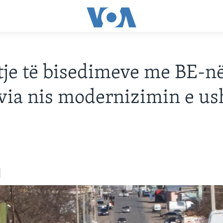
tje të bisedimeve me BE-në
ia nis modernizimin e us