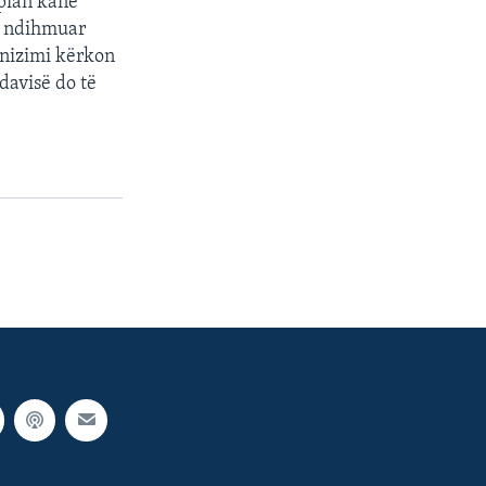
opian kanë
ë ndihmuar
ernizimi kërkon
ldavisë do të