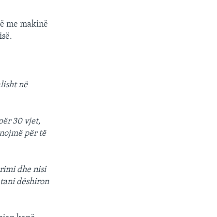
orë me makinë
isë.
lisht në
për 30 vjet,
unojmë për të
rimi dhe nisi
tani dëshiron