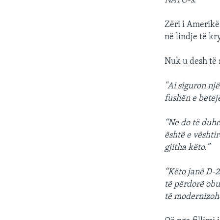
NATO-s.”
Zëri i Amerikë
në lindje të kr
Nuk u desh të 
"Ai siguron nj
fushën e betej
“Ne do të duhet
është e vështi
gjitha këto.”
“Këto janë D-20
të përdorë obu
të modernizohe