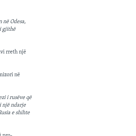
n në Odesa,
 gjithë
vi rreth një
mizori në
ezi i rusëve që
i një ndarje
usia e shihte
ë pro-