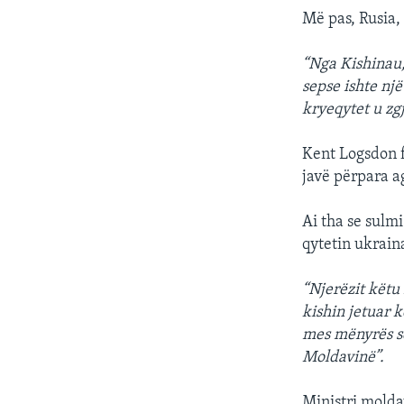
Më pas, Rusia,
“Nga Kishinau,
sepse ishte nj
kryeqytet u z
Kent Logsdon f
javë përpara a
Ai tha se sulmi
qytetin ukraina
“Njerëzit këtu 
kishin jetuar k
mes mënyrës se
Moldavinë”.
Ministri moldav