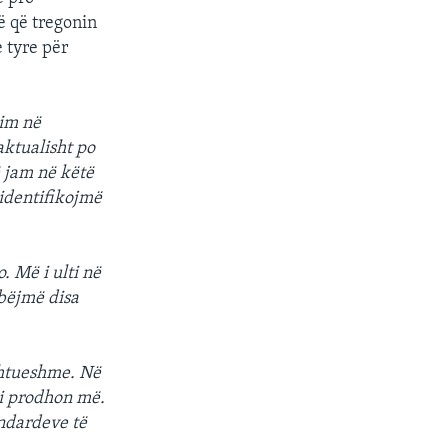
ë që tregonin
 tyre për
him në
aktualisht po
 jam në këtë
 identifikojmë
. Më i ulti në
 bëjmë disa
shtueshme. Në
 i prodhon më.
andardeve të