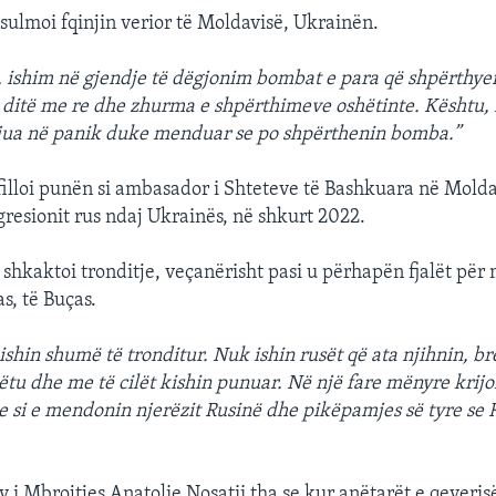
 sulmoi fqinjin verior të Moldavisë, Ukrainën.
 ishim në gjendje të dëgjonim bombat e para që shpërthye
ë ditë me re dhe zhurma e shpërthimeve oshëtinte. Kështu, i
gjua në panik duke menduar se po shpërthenin bomba.”
illoi punën si ambasador i Shteteve të Bashkuara në Molda
gresionit rus ndaj Ukrainës, në shkurt 2022.
 shkaktoi tronditje, veçanërisht pasi u përhapën fjalët për 
s, të Buças.
ishin shumë të tronditur. Nuk ishin rusët që ata njihnin, br
ëtu dhe me të cilët kishin punuar. Në një fare mënyre krijo
 si e mendonin njerëzit Rusinë dhe pikëpamjes së tyre se R
 i Mbrojtjes Anatolie Nosatii tha se kur anëtarët e qeveris