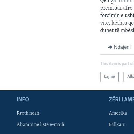
Që nga fillimi
premtuar afro
forcimin e usht
vite, kështu që
duhet të mbësh
Ndajeni
This item is part of
Lajme
Alb
INFO
ZËRI I AM
Rreth nesh
Amerika
Abonim në listë e-maili
Ballkani