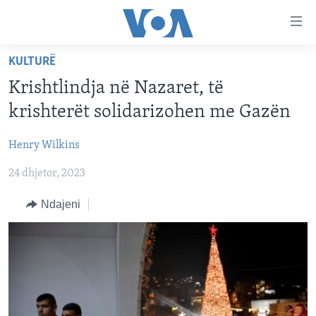
Lidhje
Kalo
në
KULTURË
faqen
FAQJA KRYESORE
kryesore
Krishtlindja në Nazaret, të
KATEGORITË
Kalo
krishterët solidarizohen me Gazën
tek
DITARI
AMERIKA
faqja
Henry Wilkins
BALLKANI
kryesore
Learning English
Kalo
24 dhjetor, 2023
EVROPA
tek
FOLLOW US
BOTA
Ndajeni
kërkimi
MJEDISI
KULTURË
Gjuhët
SHKENCË DHE TEKNOLOGJI
SHËNDETËSI