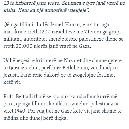
23 të krishterë janë vrarë. Shumica e tyre janë vrarë në
kisha. Këtu ka një atmosferë vdekjeje”.
Që nga fillimi i luftës Izrael-Hamas, e nxitur nga
masakra e rreth 1200 izraelitëve më 7 tetor nga grupi
militant, autoritetet shëndetësore palestineze thonë se
rreth 20,000 njerëz janë vrarë në Gaza.
Udhëheqësit e krishterë në Nazaret dhe shumë qytete
të tjera izraelite, përfshirë Betlehemin, vendlindja e
Jezusit, kanë rënë dakord që të zvogëlojnë festimet
këtë vit.
Prifti Beitjalli thotë se kjo nuk ka ndodhur kurrë më
parë, që nga fillimi i konfliktit izraelito-palestinez në
vitet 1940. Por vuajtjet në Gazë këtë vit janë shumë të
mëdha dhe duhej bërë diçka.