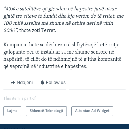
“43% e satelitëve që gjenden në hapësirë janë nisur
gjatë tre viteve të fundit dhe kjo vetëm do të rritet, me
100 mijë satelitë më shumë në orbitë deri në vitin
2030”,
thotë zoti Terret.
Kompania thotë se dëshiron të shfrytëzojë këtë rritje
galopante për të instaluar sa më shumë sensorë në
hapësirë, të cilët do të ndihmojnë të gjitha kompanitë
që veprojnë në industrinë e hapësirës.
Ndajeni
Follow us
This item is part of
Lajme
Shkencë-Teknologji
Albanian Ad Widget