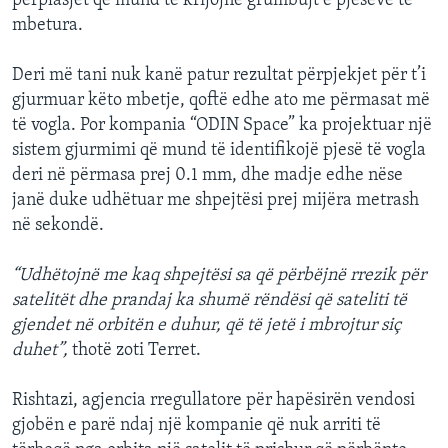
përplasjet që mund të krijojnë grumbujt e pjesëve të
mbetura.
Deri më tani nuk kanë patur rezultat përpjekjet për t’i
gjurmuar këto mbetje, qoftë edhe ato me përmasat më
të vogla. Por kompania “ODIN Space” ka projektuar një
sistem gjurmimi që mund të identifikojë pjesë të vogla
deri në përmasa prej 0.1 mm, dhe madje edhe nëse
janë duke udhëtuar me shpejtësi prej mijëra metrash
në sekondë.
“Udhëtojnë me kaq shpejtësi sa që përbëjnë rrezik për
satelitët dhe prandaj ka shumë rëndësi që sateliti të
gjendet në orbitën e duhur, që të jetë i mbrojtur siç
duhet”,
thotë zoti Terret.
Rishtazi, agjencia rregullatore për hapësirën vendosi
gjobën e parë ndaj një kompanie që nuk arriti të