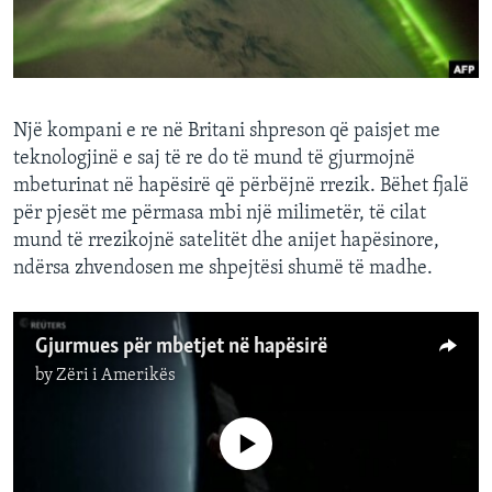
INTERVISTA
DITARI
Një kompani e re në Britani shpreson që paisjet me
teknologjinë e saj të re do të mund të gjurmojnë
mbeturinat në hapësirë që përbëjnë rrezik. Bëhet fjalë
për pjesët me përmasa mbi një milimetër, të cilat
mund të rrezikojnë satelitët dhe anijet hapësinore,
ndërsa zhvendosen me shpejtësi shumë të madhe.
Gjurmues për mbetjet në hapësirë
by
Zëri i Amerikës
No media source currently available