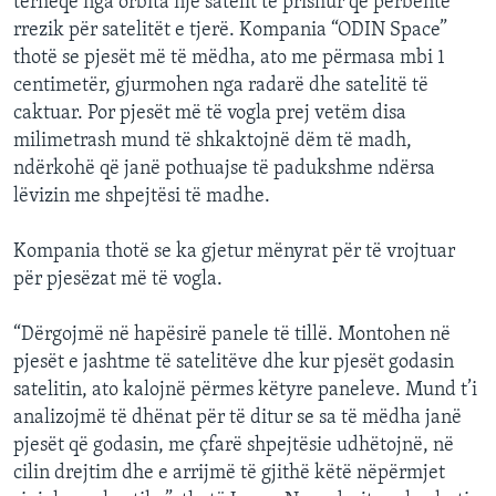
tërheqë nga orbita një satelit të prishur që përbënte
rrezik për satelitët e tjerë. Kompania “ODIN Space”
thotë se pjesët më të mëdha, ato me përmasa mbi 1
centimetër, gjurmohen nga radarë dhe satelitë të
caktuar. Por pjesët më të vogla prej vetëm disa
milimetrash mund të shkaktojnë dëm të madh,
ndërkohë që janë pothuajse të padukshme ndërsa
lëvizin me shpejtësi të madhe.
Kompania thotë se ka gjetur mënyrat për të vrojtuar
për pjesëzat më të vogla.
“Dërgojmë në hapësirë panele të tillë. Montohen në
pjesët e jashtme të satelitëve dhe kur pjesët godasin
satelitin, ato kalojnë përmes këtyre paneleve. Mund t’i
analizojmë të dhënat për të ditur se sa të mëdha janë
pjesët që godasin, me çfarë shpejtësie udhëtojnë, në
cilin drejtim dhe e arrijmë të gjithë këtë nëpërmjet