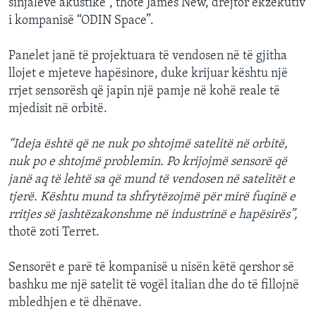
sinjaleve akustike”, thotë James New, drejtor ekzekutiv
i kompanisë “ODIN Space”.
Panelet janë të projektuara të vendosen në të gjitha
llojet e mjeteve hapësinore, duke krijuar kështu një
rrjet sensorësh që japin një pamje në kohë reale të
mjedisit në orbitë.
“Ideja është që ne nuk po shtojmë satelitë në orbitë,
nuk po e shtojmë problemin. Po krijojmë sensorë që
janë aq të lehtë sa që mund të vendosen në satelitët e
tjerë. Kështu mund ta shfrytëzojmë për mirë fuqinë e
rritjes së jashtëzakonshme në industrinë e hapësirës”,
thotë zoti Terret.
Sensorët e parë të kompanisë u nisën këtë qershor së
bashku me një satelit të vogël italian dhe do të fillojnë
mbledhjen e të dhënave.