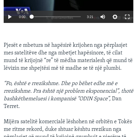
0:00
3:21
Pjesët e mbetura në hapësirë krijohen nga përplasjet
mes satelitëve dhe nga mbetjet hapësinore, të cilat
mund të krijojnë “re” të mëdha materialesh që mund të
lëvizin me shpejtësi më të madhe se të një plumbi.
“Po, është e rrezikshme. Dhe po bëhet edhe më e
rrezikshme. Pra është një problem eksponencial”, thotë
bashkëthemeluesi i kompanisë “ODIN Space”,
Dan
Terret.
Mijëra satelitë komercialë lëshohen në orbitën e Tokës
me ritme rekord, duke shtuar kështu rrezikun nga