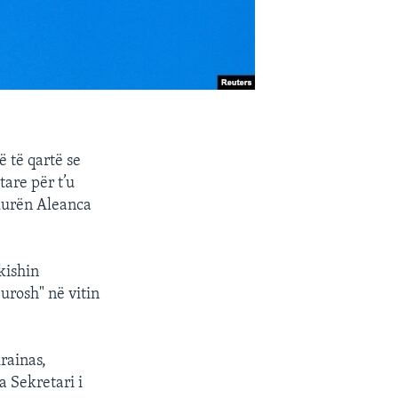
 të qartë se
are për t’u
rkurën Aleanca
kishin
urosh" në vitin
rainas,
a Sekretari i