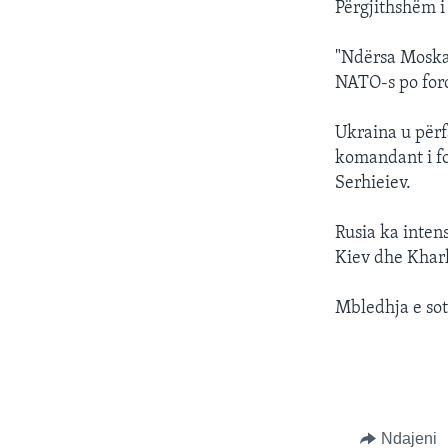
Përgjithshëm i
"Ndërsa Moska 
NATO-s po forc
Ukraina u përf
komandant i fo
Serhieiev.
Rusia ka intens
Kiev dhe Khark
Mbledhja e sot
Ndajeni