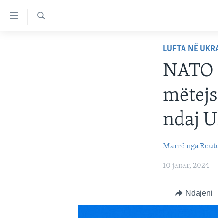
Lidhje
Kalo
në
Kërkoni
FAQJA KRYESORE
faqen
LUFTA NË UKR
kryesore
KATEGORITË
NATO z
Kalo
DITARI
AMERIKA
tek
mëtej
faqja
BALLKANI
kryesore
EVROPA
ndaj U
Kalo
tek
BOTA
kërkimi
Marrë nga Reut
MJEDISI
10 janar, 2024
KULTURË
SHKENCË DHE TEKNOLOGJI
Ndajeni
SHËNDETËSI