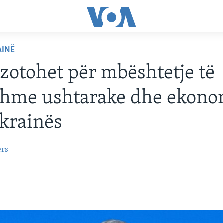
AINË
otohet për mbështetje të
shme ushtarake dhe ekono
krainës
ers