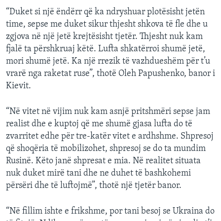
“Duket si një ëndërr që ka ndryshuar plotësisht jetën
time, sepse me duket sikur thjesht shkova të fle dhe u
zgjova në një jetë krejtësisht tjetër. Thjesht nuk kam
fjalë ta përshkruaj këtë. Lufta shkatërroi shumë jetë,
mori shumë jetë. Ka një rrezik të vazhdueshëm për t’u
vrarë nga raketat ruse”, thotë Oleh Papushenko, banor i
Kievit.
“Në vitet në vijim nuk kam asnjë pritshmëri sepse jam
realist dhe e kuptoj që me shumë gjasa lufta do të
zvarritet edhe për tre-katër vitet e ardhshme. Shpresoj
që shoqëria të mobilizohet, shpresoj se do ta mundim
Rusinë. Këto janë shpresat e mia. Në realitet situata
nuk duket mirë tani dhe ne duhet të bashkohemi
përsëri dhe të luftojmë”, thotë një tjetër banor.
“Në fillim ishte e frikshme, por tani besoj se Ukraina do