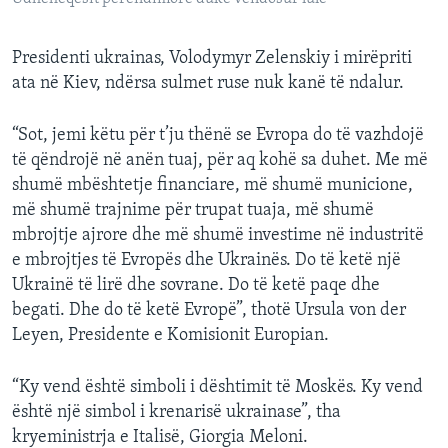
Presidenti ukrainas, Volodymyr Zelenskiy i mirëpriti
ata në Kiev, ndërsa sulmet ruse nuk kanë të ndalur.
“Sot, jemi këtu për t’ju thënë se Evropa do të vazhdojë
të qëndrojë në anën tuaj, për aq kohë sa duhet. Me më
shumë mbështetje financiare, më shumë municione,
më shumë trajnime për trupat tuaja, më shumë
mbrojtje ajrore dhe më shumë investime në industritë
e mbrojtjes të Evropës dhe Ukrainës. Do të ketë një
Ukrainë të lirë dhe sovrane. Do të ketë paqe dhe
begati. Dhe do të ketë Evropë”, thotë Ursula von der
Leyen, Presidente e Komisionit Europian.
“Ky vend është simboli i dështimit të Moskës. Ky vend
është një simbol i krenarisë ukrainase”, tha
kryeministrja e Italisë, Giorgia Meloni.