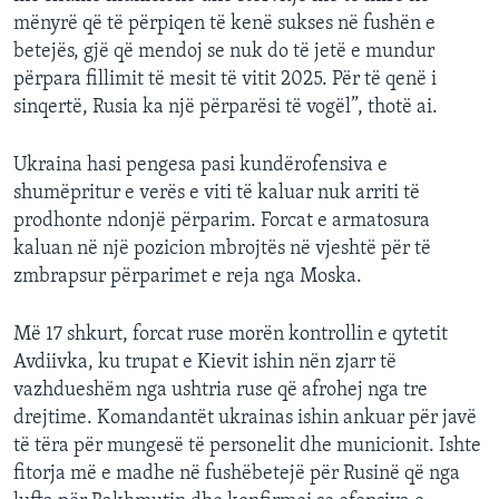
mënyrë që të përpiqen të kenë sukses në fushën e
betejës, gjë që mendoj se nuk do të jetë e mundur
përpara fillimit të mesit të vitit 2025. Për të qenë i
sinqertë, Rusia ka një përparësi të vogël”, thotë ai.
Ukraina hasi pengesa pasi kundërofensiva e
shumëpritur e verës e viti të kaluar nuk arriti të
prodhonte ndonjë përparim. Forcat e armatosura
kaluan në një pozicion mbrojtës në vjeshtë për të
zmbrapsur përparimet e reja nga Moska.
Më 17 shkurt, forcat ruse morën kontrollin e qytetit
Avdiivka, ku trupat e Kievit ishin nën zjarr të
vazhdueshëm nga ushtria ruse që afrohej nga tre
drejtime. Komandantët ukrainas ishin ankuar për javë
të tëra për mungesë të personelit dhe municionit. Ishte
fitorja më e madhe në fushëbetejë për Rusinë që nga