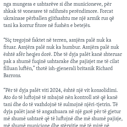
nga mungesa e ushtarëve si dhe municioneve, për
shkak të vonesave të ndihmës perëndimore. Forcat
ukrainase përballen gjithashtu me një armik rus që
tani ka korrur fitore në fushën e betejës.
“Siç tregojnë faktet në terren, asnjëra palë nuk ka
fituar. Asnjëra palë nuk ka humbur. Asnjëra palë nuk
është afër heqjes dorë. Dhe të dyja palët kanë shteruar
pak a shumë fuqinë ushtarake dhe pajisjet me të cilat
filluan luftën,” thotë ish-gjenerali britanik Richard
Barrons.
“Për të dyja palët viti 2024, është një vit konsolidimi.
Ato do të luftojnë të mbajnë nën kontroll atë që kanë
tani dhe do të vazhdojnë të sulmojnë njëri-tjetrin. Të
dyja palët janë të angazhuara në një garë për të gjetur
më shumë ushtarë që të luftojnë dhe më shumë pajisje,
më shumë municione dhe stërvitje më të mirë në