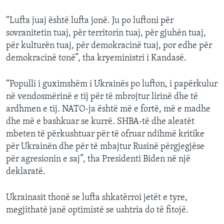
“Lufta juaj është lufta jonë. Ju po luftoni për
sovranitetin tuaj, për territorin tuaj, për gjuhën tuaj,
për kulturën tuaj, për demokracinë tuaj, por edhe për
demokracinë tonë”, tha kryeministri i Kandasë.
“Populli i guximshëm i Ukrainës po lufton, i papërkulur
në vendosmërinë e tij për të mbrojtur lirinë dhe të
ardhmen e tij. NATO-ja është më e fortë, më e madhe
dhe më e bashkuar se kurrë. SHBA-të dhe aleatët
mbeten të përkushtuar për të ofruar ndihmë kritike
për Ukrainën dhe për të mbajtur Rusinë përgjegjëse
për agresionin e saj”, tha Presidenti Biden në një
deklaratë.
Ukrainasit thonë se lufta shkatërroi jetët e tyre,
megjithatë janë optimistë se ushtria do të fitojë.