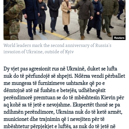
INTERVISTA
DITARI
World leaders mark the second anniversary of Russia's
invasion of Ukraine, outside of Kyiv
Dy vjet pas agresionit rus në Ukrainë, duket se lufta
nuk do të përfundojë së shpejti. Ndërsa vendi përballet
me mungesa të furnizimeve ushtarake që po e
dëmtojnë atë në fushën e betejës, udhëheqësit
perëndimorë premtuan se do të mbështesin Kievin për
aq kohë sa të jetë e nevojshme. Ekspertët thonë se pa
ndihmën perëndimore, Ukraina nuk do të ketë armët,
municionet dhe trajnimin që i nevojiten për të
mbështetur përpjekjet e luftës, as nuk do të jetë në