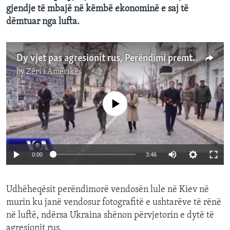
gjendje të mbajë në këmbë ekonominë e saj të
dëmtuar nga lufta.
Dy vjet pas agresionit rus, Perëndimi premton se do të qëndrojë me Ukrainën
by
Zëri i Amerikës
No media source currently available
0:00
3:46
Udhëheqësit perëndimorë vendosën lule në Kiev në
murin ku janë vendosur fotografitë e ushtarëve të rënë
në luftë, ndërsa Ukraina shënon përvjetorin e dytë të
agresionit rus.