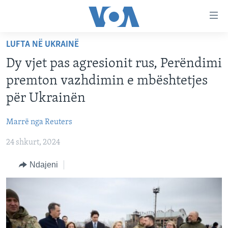
Lidhje
Kalo
në
LUFTA NË UKRAINË
faqen
FAQJA KRYESORE
kryesore
Dy vjet pas agresionit rus, Perëndimi
KATEGORITË
Kalo
premton vazhdimin e mbështetjes
tek
DITARI
AMERIKA
për Ukrainën
faqja
BALLKANI
kryesore
Learning English
Marrë nga Reuters
Kalo
EVROPA
tek
24 shkurt, 2024
FOLLOW US
BOTA
kërkimi
Ndajeni
MJEDISI
KULTURË
Gjuhët
SHKENCË DHE TEKNOLOGJI
SHËNDETËSI