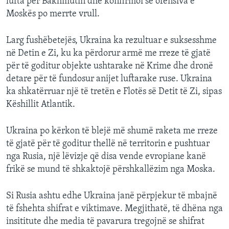
lufta për Bakhmutin dhe konfirmoi se ofensiva e
Moskës po merrte vrull.
Larg fushëbetejës, Ukraina ka rezultuar e suksesshme
në Detin e Zi, ku ka përdorur armë me rreze të gjatë
për të goditur objekte ushtarake në Krime dhe dronë
detare për të fundosur anijet luftarake ruse. Ukraina
ka shkatërruar një të tretën e Flotës së Detit të Zi, sipas
Këshillit Atlantik.
Ukraina po kërkon të blejë më shumë raketa me rreze
të gjatë për të goditur thellë në territorin e pushtuar
nga Rusia, një lëvizje që disa vende evropiane kanë
frikë se mund të shkaktojë përshkallëzim nga Moska.
Si Rusia ashtu edhe Ukraina janë përpjekur të mbajnë
të fshehta shifrat e viktimave. Megjithatë, të dhëna nga
insititute dhe media të pavarura tregojnë se shifrat