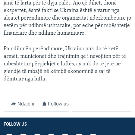
janë të larta për të dyja palët. Ajo që dihet, thonë
ekspertët, është fakti se Ukraina është e varur nga
aleatët perëndimorë dhe organizatat ndërkombëtare jo
vetëm për ndihmë ushtarake, por edhe për mbështetje
financiare dhe ndihmë humanitare.
Pa ndihmën perëndimore, Ukraina nuk do të ketë
armët, municionet dhe trajnimin që i nevojiten për të
mbështetur përpjekjet e luftës, as nuk do të jetë në
gjendje të mbajë në këmbë ekonominë e saj të
dëmtuar nga lufta.
Ndajeni
Follow us
FOLLOW US