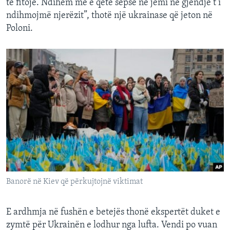
të fitojë. Ndihem më e qetë sepse ne jemi në gjendje t’i
ndihmojmë njerëzit”, thotë një ukrainase që jeton në
Poloni.
Banorë në Kiev që përkujtojnë viktimat
E ardhmja në fushën e betejës thonë ekspertët duket e
zymtë për Ukrainën e lodhur nga lufta. Vendi po vuan