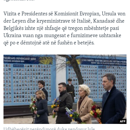
Vizita e Presidentes së Komisionit Evropian, Ursula von
der Leyen dhe kryeministrave të Italisë, Kanadasë dhe
Belgjikës ishte një shfaqje që tregon mbështetje pasi
Ukraina vuan nga mungesat e furnizimeve ushtarake
që po e dëmtojnë atë në fushën e betejës.
Udhëheqësit perëndimorë duke vendosur lule