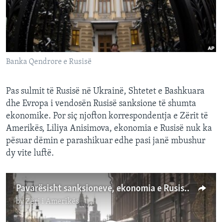
INTERVISTA
DITARI
Banka Qendrore e Rusisë
Pas sulmit të Rusisë në Ukrainë, Shtetet e Bashkuara
dhe Evropa i vendosën Rusisë sanksione të shumta
ekonomike. Por siç njofton korrespondentja e Zërit të
Amerikës, Liliya Anisimova, ekonomia e Rusisë nuk ka
pësuar dëmin e parashikuar edhe pasi janë mbushur
dy vite luftë.
Pavarësisht sanksioneve, ekonomia e Rusisë vazhdon të rritet
by
Zëri i Amerikës