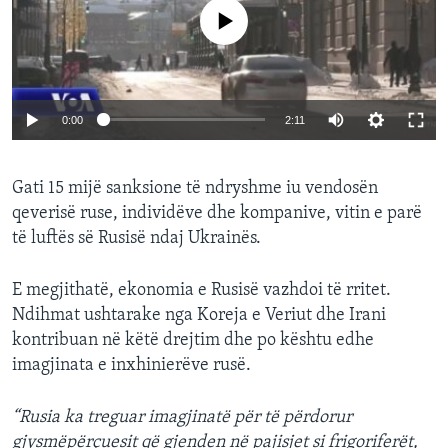
No media source currently available
0:00
2:11
Gati 15 mijë sanksione të ndryshme iu vendosën
qeverisë ruse, individëve dhe kompanive, vitin e parë
të luftës së Rusisë ndaj Ukrainës.
E megjithatë, ekonomia e Rusisë vazhdoi të rritet.
Ndihmat ushtarake nga Koreja e Veriut dhe Irani
kontribuan në këtë drejtim dhe po kështu edhe
imagjinata e inxhinierëve rusë.
“Rusia ka treguar imagjinatë për të përdorur
gjysmëpërçuesit që gjenden në pajisjet si frigoriferët,