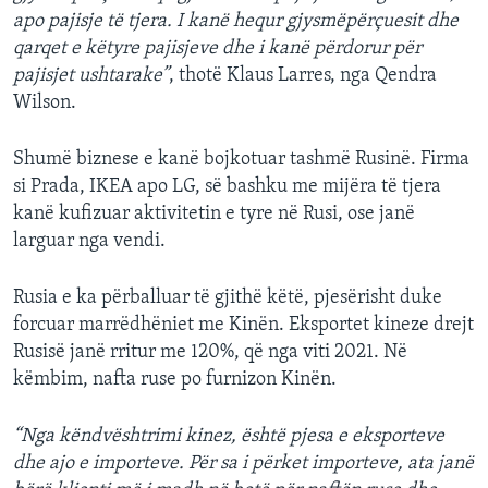
apo pajisje të tjera. I kanë hequr gjysmëpërçuesit dhe
qarqet e këtyre pajisjeve dhe i kanë përdorur për
pajisjet ushtarake”
, thotë Klaus Larres, nga Qendra
Wilson.
Shumë biznese e kanë bojkotuar tashmë Rusinë. Firma
si Prada, IKEA apo LG, së bashku me mijëra të tjera
kanë kufizuar aktivitetin e tyre në Rusi, ose janë
larguar nga vendi.
Rusia e ka përballuar të gjithë këtë, pjesërisht duke
forcuar marrëdhëniet me Kinën. Eksportet kineze drejt
Rusisë janë rritur me 120%, që nga viti 2021. Në
këmbim, nafta ruse po furnizon Kinën.
“Nga këndvështrimi kinez, është pjesa e eksporteve
dhe ajo e importeve. Për sa i përket importeve, ata janë