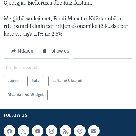
Gjeorgjia, Bjellorusia dhe Kazakistani.
Megjithë sanksionet, Fondi Monetar Ndërkombëtar
rriti parashikimin për rritjen ekonomike të Rusisë për
këtë vit, nga 1.1% në 2.6%.
Ndajeni
Follow us
This item is part of
Lajme
Bota
Lufta në Ukrainë
Albanian Ad Widget
FOLLOW US