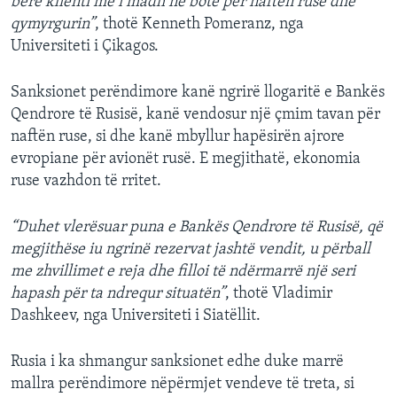
bërë klienti më i madh në botë për naftën ruse dhe
qymyrgurin”
, thotë Kenneth Pomeranz, nga
Universiteti i Çikagos.
Sanksionet perëndimore kanë ngrirë llogaritë e Bankës
Qendrore të Rusisë, kanë vendosur një çmim tavan për
naftën ruse, si dhe kanë mbyllur hapësirën ajrore
evropiane për avionët rusë. E megjithatë, ekonomia
ruse vazhdon të rritet.
“Duhet vlerësuar puna e Bankës Qendrore të Rusisë, që
megjithëse iu ngrinë rezervat jashtë vendit, u përball
me zhvillimet e reja dhe filloi të ndërmarrë një seri
hapash për ta ndrequr situatën”
, thotë Vladimir
Dashkeev, nga Universiteti i Siatëllit.
Rusia i ka shmangur sanksionet edhe duke marrë
mallra perëndimore nëpërmjet vendeve të treta, si