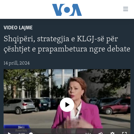
Lidhje
Kalo
në
VIDEO LAJME
faqen
FAQJA KRYESORE
kryesore
Shqipëri, strategjia e KLGJ-së për
KATEGORITË
Kalo
çështjet e prapambetura ngre debate
tek
DITARI
AMERIKA
faqja
14 prill, 2024
BALLKANI
kryesore
Learning English
Kalo
EVROPA
tek
FOLLOW US
BOTA
kërkimi
MJEDISI
No media source currently available
KULTURË
Gjuhët
SHKENCË DHE TEKNOLOGJI
SHËNDETËSI