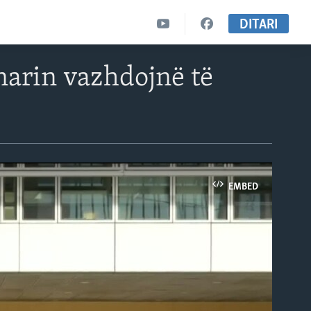
DITARI
narin vazhdojnë të
EMBED