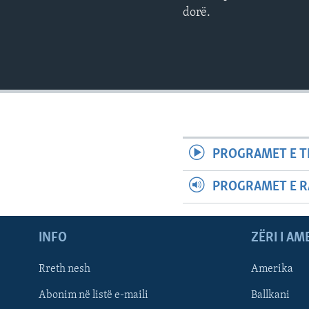
dorë.
PROGRAMET E T
PROGRAMET E R
INFO
ZËRI I AM
Rreth nesh
Amerika
Abonim në listë e-maili
Ballkani