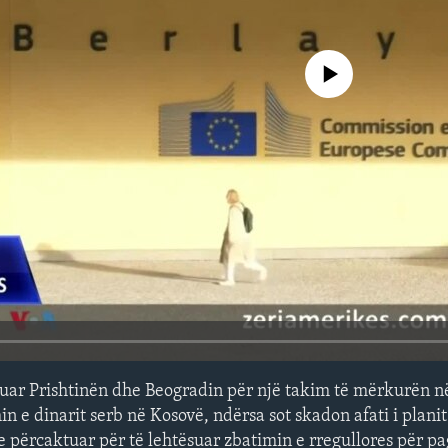
No media source currently avail
uar Prishtinën dhe Beogradin për një takim të mërkurën n
n e dinarit serb në Kosovë, ndërsa sot skadon afati i planit 
 përcaktuar për të lehtësuar zbatimin e rregullores për p