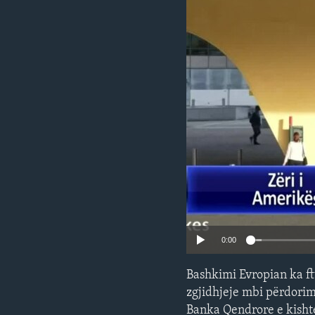
INTERVISTA
DITARI
0:00
Bashkimi Evropian ka ft
zgjidhjeje mbi përdorimi
Banka Qendrore e kishte