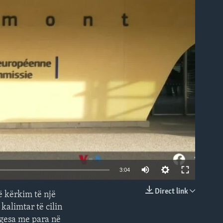
able
3:04
Direct link
ë kërkim të një
EMBED
kalimtar të cilin
agesa me para në