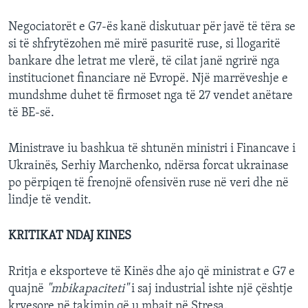
Negociatorët e G7-ës kanë diskutuar për javë të tëra se
si të shfrytëzohen më mirë pasuritë ruse, si llogaritë
bankare dhe letrat me vlerë, të cilat janë ngrirë nga
institucionet financiare në Evropë. Një marrëveshje e
mundshme duhet të firmoset nga të 27 vendet anëtare
të BE-së.
Ministrave iu bashkua të shtunën ministri i Financave i
Ukrainës, Serhiy Marchenko, ndërsa forcat ukrainase
po përpiqen të frenojnë ofensivën ruse në veri dhe në
lindje të vendit.
KRITIKAT NDAJ KINES
Rritja e eksporteve të Kinës dhe ajo që ministrat e G7 e
quajnë
"mbikapaciteti"
i saj industrial ishte një çështje
kryesore në takimin që u mbajt në Stresa.