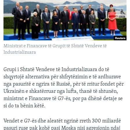
INTERVISTA
DITARI
Ministrat e Financave të Grupit të Shtatë Vendeve të
Industrializuara
Grupi i Shtatë Vendeve të Industrializuara do të
shqyrtojë alternativa për shfrytëzimin e të ardhurave
nga pasuritë e ngrira të Rusisë, për të rritur fondet për
Ukrainën e shkatërruar nga lufta, thanë të shtunën,
ministrat e Financave të G7-ës, por pa dhënë detaje se
si do ta bënin këtë.
Vendet e G7-ës dhe aleatët ngrinë rreth 300 miliardë
pasuri ruse pak kohë pasi Moska nisi agresionin ndaj