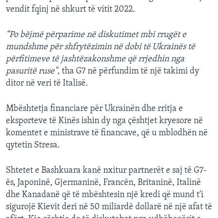
vendit fqinj në shkurt të vitit 2022.
“Po bëjmë përparime në diskutimet mbi rrugët e
mundshme për shfrytëzimin në dobi të Ukrainës të
përfitimeve të jashtëzakonshme që rrjedhin nga
pasuritë ruse",
tha G7 në përfundim të një takimi dy
ditor në veri të Italisë.
Mbështetja financiare për Ukrainën dhe rritja e
eksporteve të Kinës ishin dy nga çështjet kryesore në
komentet e ministrave të financave, që u mblodhën në
qytetin Stresa.
Shtetet e Bashkuara kanë nxitur partnerët e saj të G7-
ës, Japoninë, Gjermaninë, Francën, Britaninë, Italinë
dhe Kanadanë që të mbështesin një kredi që mund t'i
sigurojë Kievit deri në 50 miliardë dollarë në një afat të