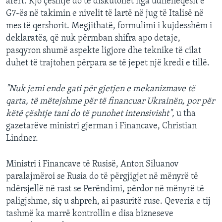
afërt. Kjo çështje do të diskutohet nga udhëheqësit e
G7-ës në takimin e nivelit të lartë në jug të Italisë në
mes të qershorit. Megjithatë, formulimi i kujdesshëm i
deklaratës, që nuk përmban shifra apo detaje,
pasqyron shumë aspekte ligjore dhe teknike të cilat
duhet të trajtohen përpara se të jepet një kredi e tillë.
"Nuk jemi ende gati për gjetjen e mekanizmave të
qarta, të mëtejshme për të financuar Ukrainën, por për
këtë çështje tani do të punohet intensivisht",
u tha
gazetarëve ministri gjerman i Financave, Christian
Lindner.
Ministri i Financave të Rusisë, Anton Siluanov
paralajmëroi se Rusia do të përgjigjet në mënyrë të
ndërsjellë në rast se Perëndimi, përdor në mënyrë të
paligjshme, siç u shpreh, ai pasuritë ruse. Qeveria e tij
tashmë ka marrë kontrollin e disa bizneseve