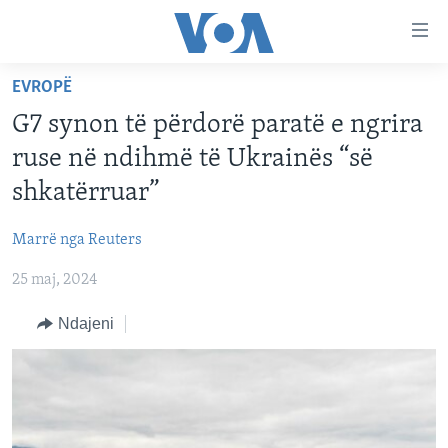
Lidhje
Kalo
në
EVROPË
faqen
FAQJA KRYESORE
kryesore
G7 synon të përdorë paratë e ngrira
KATEGORITË
Kalo
ruse në ndihmë të Ukrainës “së
tek
DITARI
AMERIKA
shkatërruar”
faqja
BALLKANI
kryesore
Learning English
Marrë nga Reuters
Kalo
EVROPA
tek
25 maj, 2024
FOLLOW US
BOTA
kërkimi
Ndajeni
MJEDISI
KULTURË
Gjuhët
SHKENCË DHE TEKNOLOGJI
SHËNDETËSI