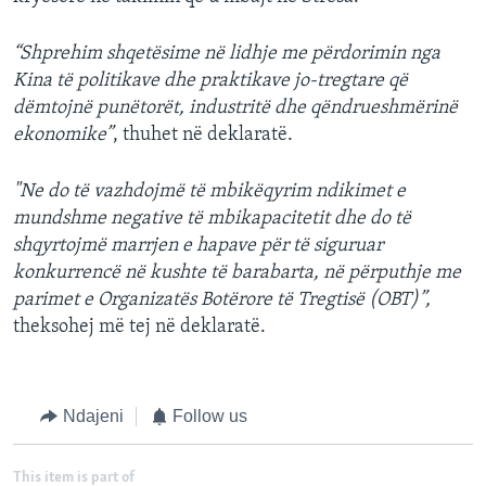
“Shprehim shqetësime në lidhje me përdorimin nga
Kina të politikave dhe praktikave jo-tregtare që
dëmtojnë punëtorët, industritë dhe qëndrueshmërinë
ekonomike”
, thuhet në deklaratë.
"Ne do të vazhdojmë të mbikëqyrim ndikimet e
mundshme negative të mbikapacitetit dhe do të
shqyrtojmë marrjen e hapave për të siguruar
konkurrencë në kushte të barabarta, në përputhje me
parimet e Organizatës Botërore të Tregtisë (OBT)”,
theksohej më tej në deklaratë.
Ndajeni
Follow us
This item is part of