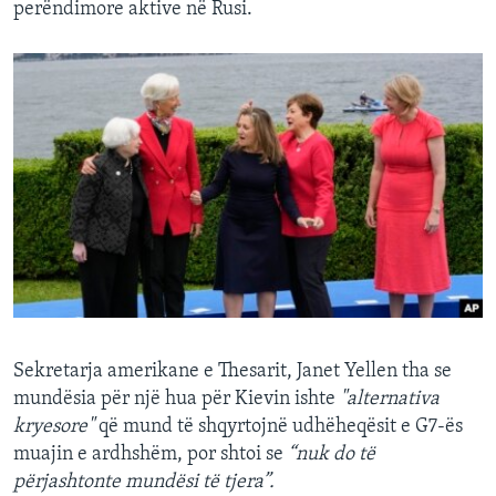
perëndimore aktive në Rusi.
Sekretarja amerikane e Thesarit, Janet Yellen tha se
mundësia për një hua për Kievin ishte
"alternativa
kryesore"
që mund të shqyrtojnë udhëheqësit e G7-ës
muajin e ardhshëm, por shtoi se
“nuk do të
përjashtonte mundësi të tjera”.