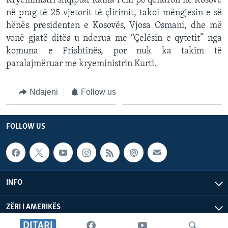
Kryeministri shqiptar Rama i cili po qëndron në Kosovë
në prag të 25 vjetorit të çlirimit, takoi mëngjesin e së
hënës presidenten e Kosovës, Vjosa Osmani, dhe më
vonë gjatë ditës u nderua me “Çelësin e qytetit” nga
komuna e Prishtinës, por nuk ka takim të
paralajmëruar me kryeministrin Kurti.
Ndajeni
Follow us
FOLLOW US
INFO
ZËRI I AMERIKËS
DITARI