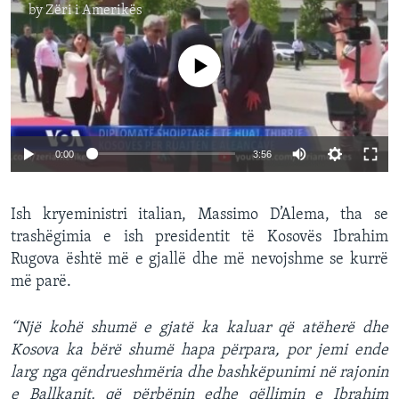
by
Zëri i Amerikës
No media source currently available
0:00
3:56
Ish kryeministri italian, Massimo D’Alema, tha se
trashëgimia e ish presidentit të Kosovës Ibrahim
Rugova është më e gjallë dhe më nevojshme se kurrë
më parë.
“Një kohë shumë e gjatë ka kaluar që atëherë dhe
Kosova ka bërë shumë hapa përpara, por jemi ende
larg nga qëndrueshmëria dhe bashkëpunimi në rajonin
e Ballkanit, që përbënin edhe qëllimin e Ibrahim