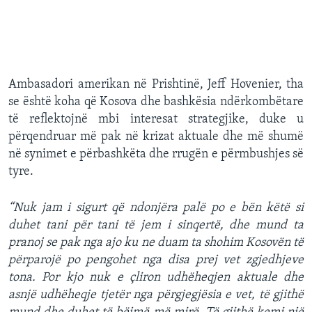
Ambasadori amerikan në Prishtinë, Jeff Hovenier, tha
se është koha që Kosova dhe bashkësia ndërkombëtare
të reflektojnë mbi interesat strategjike, duke u
përqendruar më pak në krizat aktuale dhe më shumë
në synimet e përbashkëta dhe rrugën e përmbushjes së
tyre.
“Nuk jam i sigurt që ndonjëra palë po e bën këtë si
duhet tani për tani të jem i sinqertë, dhe mund ta
pranoj se pak nga ajo ku ne duam ta shohim Kosovën të
përparojë po pengohet nga disa prej vet zgjedhjeve
tona. Por kjo nuk e çliron udhëheqjen aktuale dhe
asnjë udhëheqje tjetër nga përgjegjësia e vet, të gjithë