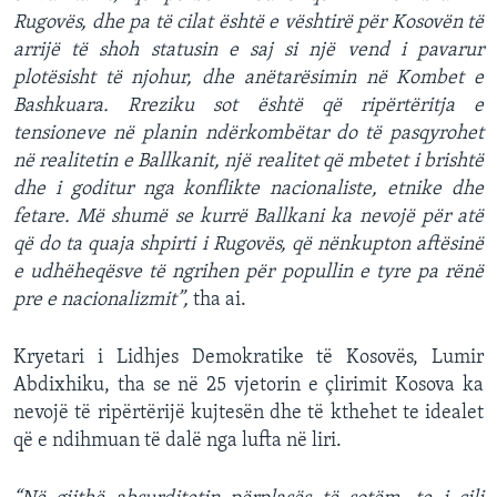
Rugovës, dhe pa të cilat është e vështirë për Kosovën të
arrijë të shoh statusin e saj si një vend i pavarur
plotësisht të njohur, dhe anëtarësimin në Kombet e
Bashkuara. Rreziku sot është që ripërtëritja e
tensioneve në planin ndërkombëtar do të pasqyrohet
në realitetin e Ballkanit, një realitet që mbetet i brishtë
dhe i goditur nga konflikte nacionaliste, etnike dhe
fetare. Më shumë se kurrë Ballkani ka nevojë për atë
që do ta quaja shpirti i Rugovës, që nënkupton aftësinë
e udhëheqësve të ngrihen për popullin e tyre pa rënë
pre e nacionalizmit”,
tha ai.
Kryetari i Lidhjes Demokratike të Kosovës, Lumir
Abdixhiku, tha se në 25 vjetorin e çlirimit Kosova ka
nevojë të ripërtërijë kujtesën dhe të kthehet te idealet
që e ndihmuan të dalë nga lufta në liri.