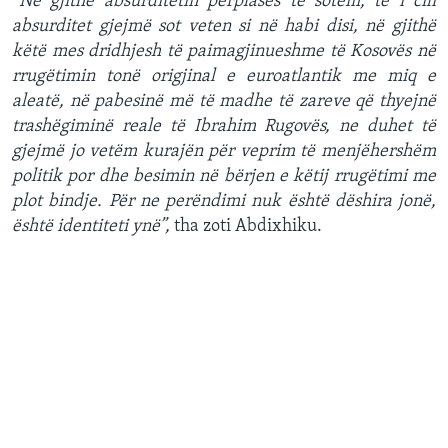
“Në gjithë absurditetin përplasës të sotëm, te i cili
absurditet gjejmë sot veten si në habi disi, në gjithë
këtë mes dridhjesh të paimagjinueshme të Kosovës në
rrugëtimin tonë origjinal e euroatlantik me miq e
aleatë, në pabesinë më të madhe të zareve që thyejnë
trashëgiminë reale të Ibrahim Rugovës, ne duhet të
gjejmë jo vetëm kurajën për veprim të menjëhershëm
politik por dhe besimin në bërjen e këtij rrugëtimi me
plot bindje. Për ne perëndimi nuk është dëshira jonë,
është identiteti ynë”,
tha zoti Abdixhiku.