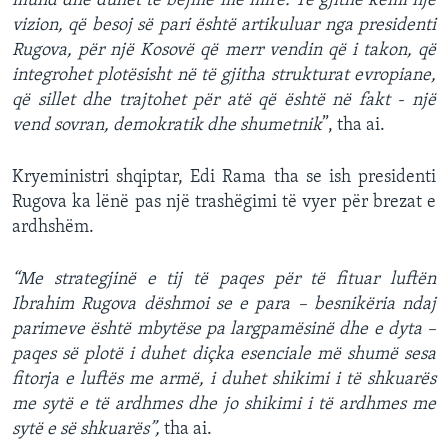
mund dhe duhet të bëjmë më mirë. Të gjithë kemi një
vizion, që besoj së pari është artikuluar nga presidenti
Rugova, për një Kosovë që merr vendin që i takon, që
integrohet plotësisht në të gjitha strukturat evropiane,
që sillet dhe trajtohet për atë që është në fakt - një
vend sovran, demokratik dhe shumetnik
”, tha ai.
Kryeministri shqiptar, Edi Rama tha se ish presidenti
Rugova ka lënë pas një trashëgimi të vyer për brezat e
ardhshëm.
“Me strategjinë e tij të paqes për të fituar luftën
Ibrahim Rugova dëshmoi se e para – besnikëria ndaj
parimeve është mbytëse pa largpamësinë dhe e dyta –
paqes së plotë i duhet diçka esenciale më shumë sesa
fitorja e luftës me armë, i duhet shikimi i të shkuarës
me sytë e të ardhmes dhe jo shikimi i të ardhmes me
sytë e së shkuarës”,
tha ai.