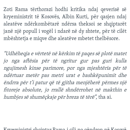
Zoti Rama tërthorazi hodhi kritika ndaj qeverisë së
kryeministrit të Kosovës, Albin Kurti, për qasjen ndaj
aleatëve ndërkombëtarë ndërsa theksoi se shqiptarët
janë një popull i vogël i ndarë në dy shtete, për të cilët
mbështetja e miqve dhe aleatëve mbetet thelbësore.
“Udhëheqja e vërtetë në kërkim të paqes së plotë matet
jo nga aftësia për të ngritur gur pas guri kulla
ngujimesh kinse parimore, por nga mjeshtëria për të
ndërtuar metër pas metri urat e bashkëpunimit dhe
ëndrra për t’i patur që të gjitha menjëherë përmes një
fitoreje absolute, jo rrallë shndërrohet në makthin e
humbjes së shumëçkaje për breza të tërë”,
tha ai.