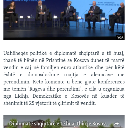
INTERVISTA
DITARI
Udhëheqës politikë e diplomatë shqiptarë e të huaj,
thanë të hënën në Prishtinë se Kosova duhet të marrë
vendin e saj në familjen euro atlantike dhe për këtë
është e domosdoshme ruajtja e aleancave me
perëndimin. Këto komente u bënë gjatë konferencës
me temën "Rugova dhe perëndimi", e cila u organizua
nga Lidhja Demokratike e Kosovës në kuadër të
shënimit të 25 vjetorit të çlirimit të vendit.
Diplomatë shqiptarë e të huaj thirrje Kosovës për ruajten e aleancave