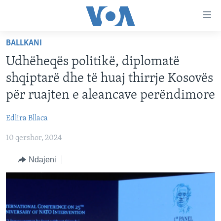
Lidhje
Kalo
në
BALLKANI
faqen
FAQJA KRYESORE
kryesore
Udhëheqës politikë, diplomatë
KATEGORITË
Kalo
shqiptarë dhe të huaj thirrje Kosovës
tek
DITARI
AMERIKA
për ruajten e aleancave perëndimore
faqja
BALLKANI
kryesore
Learning English
Edlira Bllaca
Kalo
EVROPA
tek
10 qershor, 2024
FOLLOW US
BOTA
kërkimi
Ndajeni
MJEDISI
KULTURË
Gjuhët
SHKENCË DHE TEKNOLOGJI
SHËNDETËSI