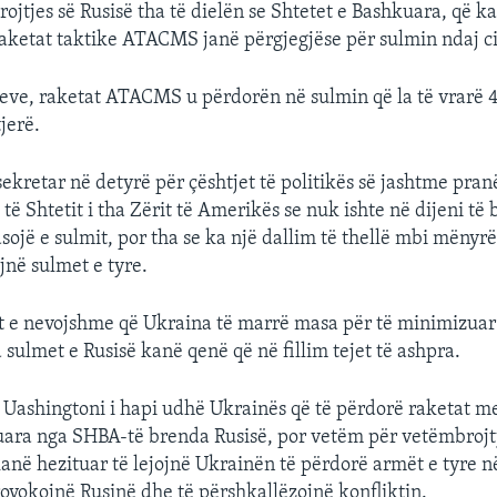
rojtjes së Rusisë tha të dielën se Shtetet e Bashkuara, që k
ketat taktike ATACMS janë përgjegjëse për sulmin ndaj ci
teve, raketat ATACMS u përdorën në sulmin që la të vrarë 
tjerë.
sekretar në detyrë për çështjet të politikës së jashtme pran
ë Shtetit i tha Zërit të Amerikës se nuk ishte në dijeni të b
sojë e sulmit, por tha se ka një dallim të thellë mbi mënyrë
jnë sulmet e tyre.
ët e nevojshme që Ukraina të marrë masa për të minimizua
 sulmet e Rusisë kanë qenë që në fillim tejet të ashpra.
, Uashingtoni i hapi udhë Ukrainës që të përdorë raketat m
zuara nga SHBA-të brenda Rusisë, por vetëm për vetëmbrojt
në hezituar të lejojnë Ukrainën të përdorë armët e tyre në
ovokojnë Rusinë dhe të përshkallëzojnë konfliktin.