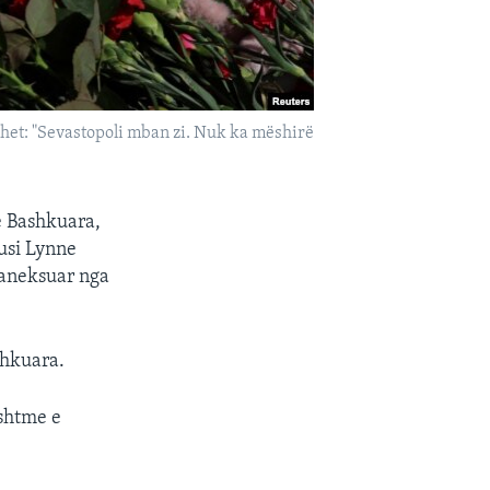
het: "Sevastopoli mban zi. Nuk ka mëshirë
ë Bashkuara,
usi Lynne
 aneksuar nga
shkuara.
ashtme e