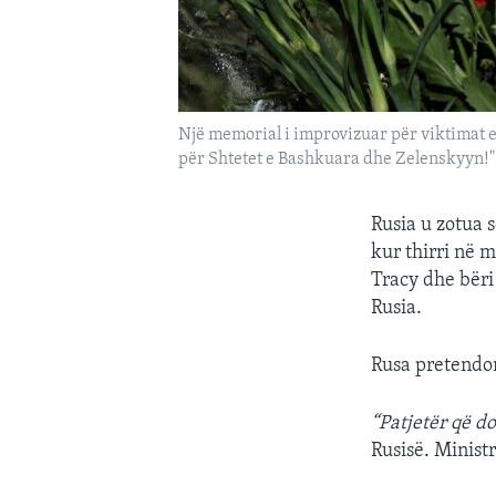
Një memorial i improvizuar për viktimat e
për Shtetet e Bashkuara dhe Zelenskyyn!"
Rusia u zotua 
kur thirri në 
Tracy dhe bëri
Rusia.
Rusa pretendon
“Patjetër që d
Rusisë. Minist