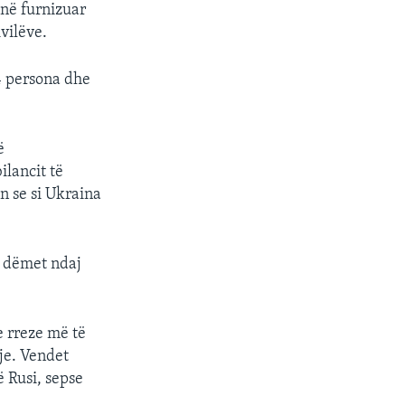
anë furnizuar
vilëve.
4 persona dhe
ë
ilancit të
n se si Ukraina
r dëmet ndaj
e rreze më të
je. Vendet
 Rusi, sepse