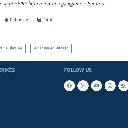
one për këtë lajm u morën nga agjencia Reuters
Follow us
Print
ta në Ukrainë
Albanian Ad Widget
ERIKËS
FOLLOW US