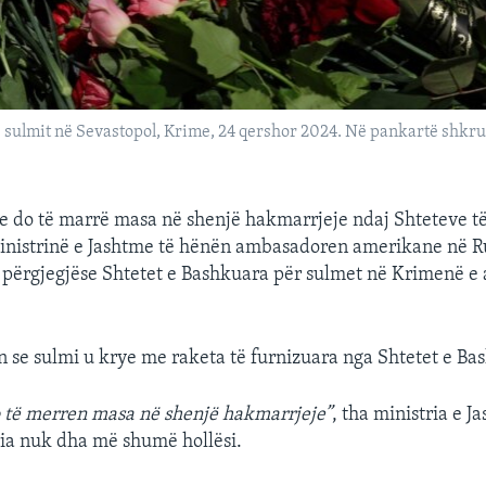
 sulmit në Sevastopol, Krime, 24 qershor 2024. Në pankartë shkru
se do të marrë masa në shenjë hakmarrjeje ndaj Shteteve t
ministrinë e Jashtme të hënën ambasadoren amerikane në R
 përgjegjëse Shtetet e Bashkuara për sulmet në Krimenë e
 se sulmi u krye me raketa të furnizuara nga Shtetet e Ba
o të merren masa në shenjë hakmarrjeje”
, tha ministria e J
ria nuk dha më shumë hollësi.