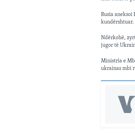
Rusia aneksoi 
kundërshtuar. 
Ndërkohë, zyrt
jugor të Ukrain
Ministria e Mbr
ukrainas mbi r