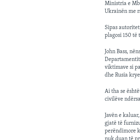
Ministria e Mb
Ukrainën me ra
Sipas autorite
plagosi 150 të 
John Bass, nën
Departamentit t
viktimave si pa
dhe Rusia krye
Ai tha se ësht
civilëve ndërsa
Javën e kaluar
gjatë të furni
perëndimore ka
nuk duan të pr