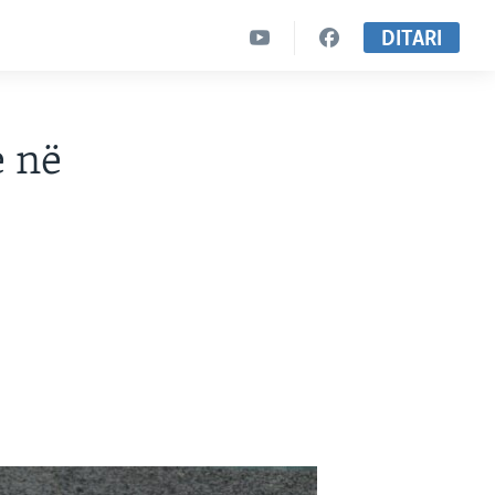
DITARI
e në