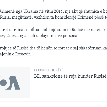
Krimenë nga Ukraina në vitin 2014, një akt që shumica e bo
Rusia, megjithatë, vazhdon ta konsiderojë Krimenë pjesë t
arët ukrainas njoftuan mbi një sulm të Rusisë me raketa ru
ës, Odesa, nga i cili u plagosën tre persona.
ojtjes së Rusisë tha të hënën se forcat e saj shkatërruan k
ajonin e Rostovit.
LEXONI EDHE KËTË
BE, sanksione të reja kundër Rusisë