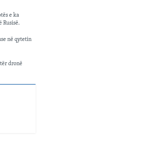
tës e ka
ë Rusisë.
se në qytetin
atër dronë