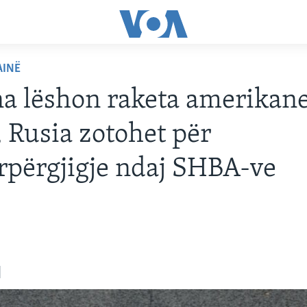
AINË
a lëshon raketa amerikan
 Rusia zotohet për
përgjigje ndaj SHBA-ve
4