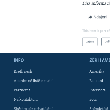
Disa informaci
Ndajeni
This item is part of
Lajme
Luf
INFO
ZËRI I AM
Rreth nesh
Amerika
Abonim në listë e-maili
Ballkani
Partnerët
Intervista
Learning English
Na kontaktoni
Bota
FOLLOW US
Shënim për privatësinë
Shëndetësi