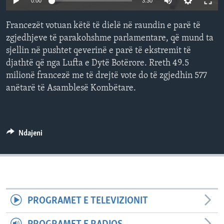
0:00
3:30
INTERVISTA
Francezët votuan këtë të dielë në raundin e parë të
DITARI
zgjedhjeve të parakohshme parlamentare, që mund ta
sjellin në pushtet qeverinë e parë të ekstremit të
djathtë që nga Lufta e Dytë Botërore. Rreth 49.5
milionë francezë me të drejtë vote do të zgjedhin 577
anëtarë të Asamblesë Kombëtare.
Ndajeni
PROGRAMET E TELEVIZIONIT