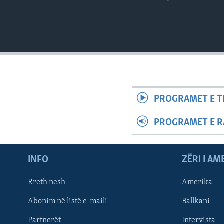
PROGRAMET E T
PROGRAMET E R
INFO
ZËRI I AM
Rreth nesh
Amerika
Abonim në listë e-maili
Ballkani
Partnerët
Intervista