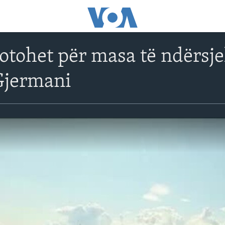
otohet për masa të ndërsj
Gjermani