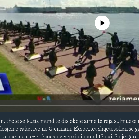
No media source currently avail
n, thotë se Rusia mund të dislokojë armë të reja sulmuese n
osjen e raketave në Gjermani. Ekspertët shqetësohen se g
r armë me rreze të mesme veprimi mund të nxisë një garë 