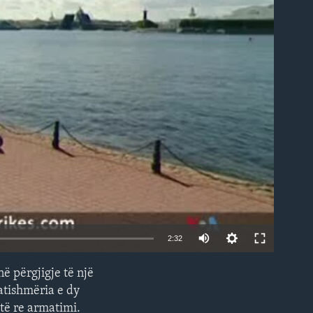
able
2:32
ë përgjigje të një
EMBED
atishmëria e dy
të re armatimi.