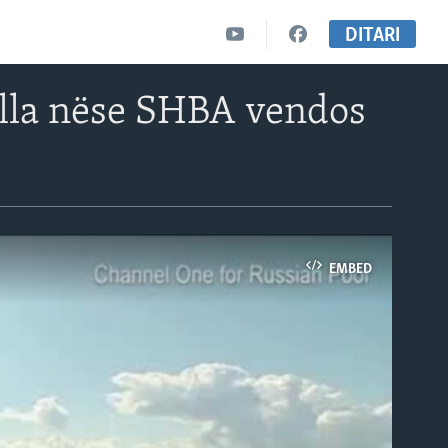
DITARI
ella nëse SHBA vendos
EMBED