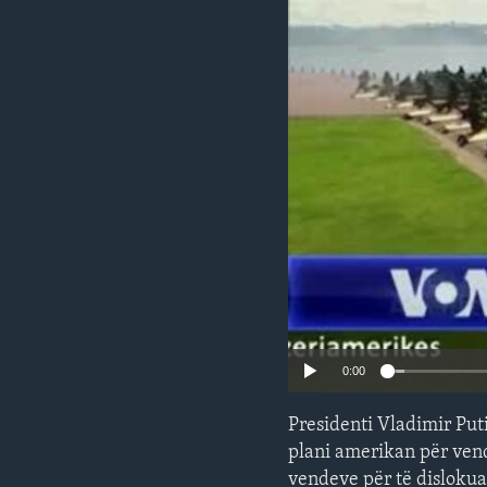
INTERVISTA
DITARI
0:00
Presidenti Vladimir Puti
plani amerikan për vend
vendeve për të dislokua