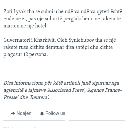
Zoti Lysak tha se sulmi u bë ndërsa ndërsa qyteti është
ende në zi, pas një sulmi të përgjakshëm me raketa të
martën në një hotel.
Guvernatori i Kharkivit, Oleh Syniehubov tha se një
raketë ruse kishite dëmtuar disa shtëpi dhe kishte
plagosur 12 persona.
Disa informacione për këtë artikull janë siguruar nga
agjencitë e lajmeve ‘Associated Press’, ‘Agence France-
Presse’ dhe ‘Reuters’.
Ndajeni
Follow us