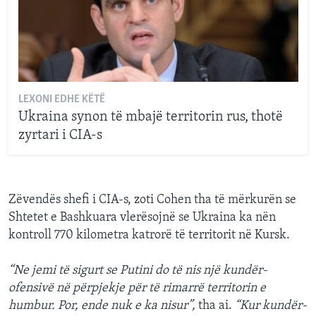
LEXONI EDHE KËTË
Ukraina synon të mbajë territorin rus, thotë
zyrtari i CIA-s
Zëvendës shefi i CIA-s, zoti Cohen tha të mërkurën se
Shtetet e Bashkuara vlerësojnë se Ukraina ka nën
kontroll 770 kilometra katrorë të territorit në Kursk.
“Ne jemi të sigurt se Putini do të nis një kundër-
ofensivë në përpjekje për të rimarrë territorin e
humbur. Por, ende nuk e ka nisur”,
tha ai.
“Kur kundër-