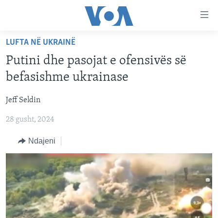
Lidhje
Kalo
në
LUFTA NË UKRAINË
faqen
FAQJA KRYESORE
kryesore
Putini dhe pasojat e ofensivës së
KATEGORITË
Kalo
befasishme ukrainase
tek
DITARI
AMERIKA
faqja
Jeff Seldin
BALLKANI
kryesore
Learning English
Kalo
28 gusht, 2024
EVROPA
tek
FOLLOW US
BOTA
Ndajeni
kërkimi
MJEDISI
KULTURË
Gjuhët
SHKENCË DHE TEKNOLOGJI
SHËNDETËSI