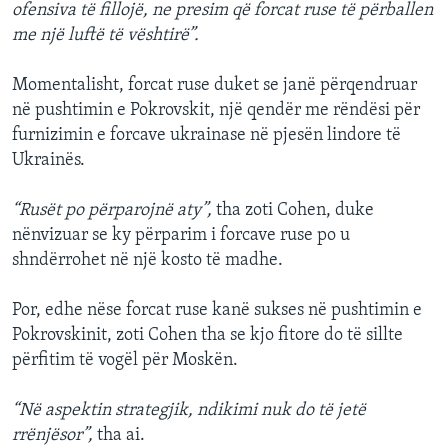
ofensiva të fillojë, ne presim që forcat ruse të përballen
me një luftë të vështirë”.
Momentalisht, forcat ruse duket se janë përqendruar
në pushtimin e Pokrovskit, një qendër me rëndësi për
furnizimin e forcave ukrainase në pjesën lindore të
Ukrainës.
“Rusët po përparojnë aty”,
tha zoti Cohen, duke
nënvizuar se ky përparim i forcave ruse po u
shndërrohet në një kosto të madhe.
Por, edhe nëse forcat ruse kanë sukses në pushtimin e
Pokrovskinit, zoti Cohen tha se kjo fitore do të sillte
përfitim të vogël për Moskën.
“Në aspektin strategjik, ndikimi nuk do të jetë
rrënjësor”,
tha ai.