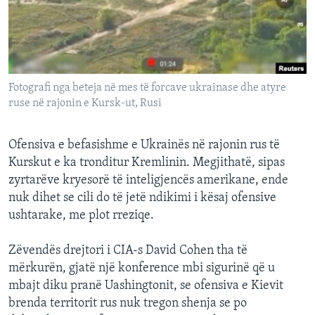
INTERVISTA
DITARI
Fotografi nga beteja në mes të forcave ukrainase dhe atyre
ruse në rajonin e Kursk-ut, Rusi
Ofensiva e befasishme e Ukrainës në rajonin rus të
Kurskut e ka tronditur Kremlinin. Megjithatë, sipas
zyrtarëve kryesorë të inteligjencës amerikane, ende
nuk dihet se cili do të jetë ndikimi i kësaj ofensive
ushtarake, me plot rreziqe.
Zëvendës drejtori i CIA-s David Cohen tha të
mërkurën, gjatë një konference mbi sigurinë që u
mbajt diku pranë Uashingtonit, se ofensiva e Kievit
brenda territorit rus nuk tregon shenja se po