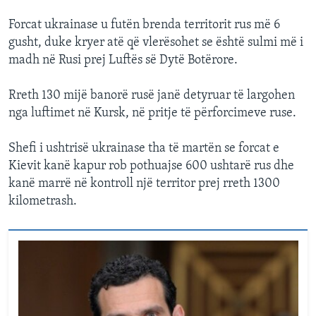
Forcat ukrainase u futën brenda territorit rus më 6
gusht, duke kryer atë që vlerësohet se është sulmi më i
madh në Rusi prej Luftës së Dytë Botërore.
Rreth 130 mijë banorë rusë janë detyruar të largohen
nga luftimet në Kursk, në pritje të përforcimeve ruse.
Shefi i ushtrisë ukrainase tha të martën se forcat e
Kievit kanë kapur rob pothuajse 600 ushtarë rus dhe
kanë marrë në kontroll një territor prej rreth 1300
kilometrash.