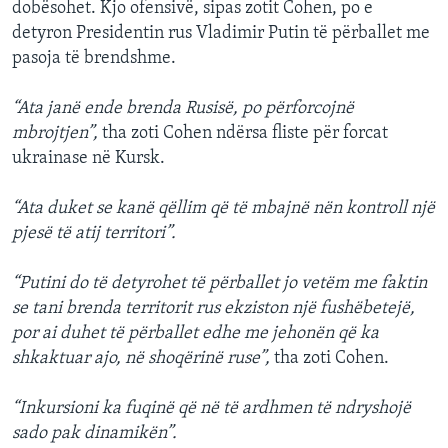
dobësohet. Kjo ofensivë, sipas zotit Cohen, po e
detyron Presidentin rus Vladimir Putin të përballet me
pasoja të brendshme.
“Ata janë ende brenda Rusisë, po përforcojnë
mbrojtjen”,
tha zoti Cohen ndërsa fliste për forcat
ukrainase në Kursk.
“Ata duket se kanë qëllim që të mbajnë nën kontroll një
pjesë të atij territori”.
“Putini do të detyrohet të përballet jo vetëm me faktin
se tani brenda territorit rus ekziston një fushëbetejë,
por ai duhet të përballet edhe me jehonën që ka
shkaktuar ajo, në shoqërinë ruse”,
tha zoti Cohen.
“Inkursioni ka fuqinë që në të ardhmen të ndryshojë
sado pak dinamikën”.