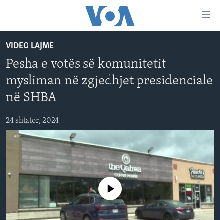
Lidhje
Kalo
në
VIDEO LAJME
faqen
FAQJA KRYESORE
kryesore
Pesha e votës së komunitetit
KATEGORITË
Kalo
mysliman në zgjedhjet presidenciale
tek
DITARI
AMERIKA
faqja
në SHBA
BALLKANI
kryesore
Learning English
Kalo
24 shtator, 2024
EVROPA
tek
FOLLOW US
BOTA
kërkimi
MJEDISI
KULTURË
Gjuhët
No media source currently available
SHKENCË DHE TEKNOLOGJI
SHËNDETËSI