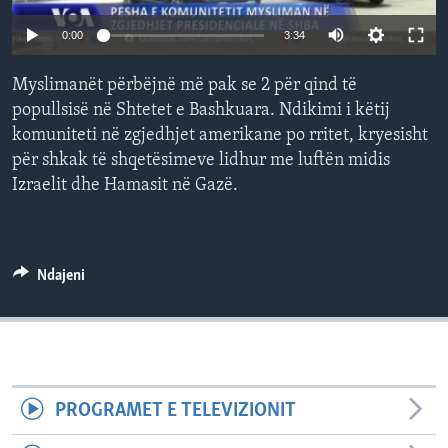
INTERVISTA
0:00
3:34
DITARI
Myslimanët përbëjnë më pak se 2 për qind të
popullsisë në Shtetet e Bashkuara. Ndikimi i këtij
komuniteti në zgjedhjet amerikane po rritet, kryesisht
për shkak të shqetësimeve lidhur me luftën midis
Izraelit dhe Hamasit në Gazë.
Ndajeni
PROGRAMET E TELEVIZIONIT