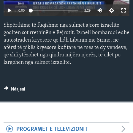
INTERVISTA
0:00
2:29
DITARI
Shpërthime të fuqishme nga sulmet ajrore izraelite
goditën sot rrethinën e Bejrutit. Izraeli bombardoi edhe
autostradën kryesore që lidh Libanin me Sirinë, në
afërsi të pikës kryesore kufitare në mes të dy vendeve,
që shfrytëzohet nga qindra mijëra njerëz, të cilët po
largohen nga sulmet izraelite.
Ndajeni
PROGRAMET E TELEVIZIONIT