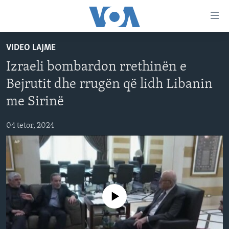
Lidhje
Kalo
në
VIDEO LAJME
faqen
FAQJA KRYESORE
kryesore
Izraeli bombardon rrethinën e
KATEGORITË
Kalo
Bejrutit dhe rrugën që lidh Libanin
tek
DITARI
AMERIKA
faqja
me Sirinë
BALLKANI
kryesore
Learning English
Kalo
04 tetor, 2024
EVROPA
tek
FOLLOW US
BOTA
kërkimi
MJEDISI
KULTURË
Gjuhët
No media source currently available
SHKENCË DHE TEKNOLOGJI
SHËNDETËSI