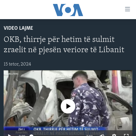
Lidhje
Kalo
në
VIDEO LAJME
faqen
FAQJA KRYESORE
kryesore
OKB, thirrje për hetim të sulmit
KATEGORITË
Kalo
zraelit në pjesën veriore të Libanit
tek
DITARI
AMERIKA
faqja
15 tetor, 2024
BALLKANI
kryesore
Learning English
Kalo
EVROPA
tek
FOLLOW US
BOTA
kërkimi
MJEDISI
No media source currently available
KULTURË
Gjuhët
SHKENCË DHE TEKNOLOGJI
SHËNDETËSI