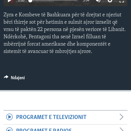
0:00
3:04
INTERVISTA
Zyra e Kombeve të Bashkuara për të drejtat e njeriut
DITARI
bëri thirrje sot për hetimin e sulmit ajror izraelit që
vrau të paktën 22 persona në pjesën veriore të Libanit.
Ndërkohë, Pentagoni tha senë Izrael filluan të
mbërrijnë forcat amerikane dhe komponentët e
sistemit të avancuar të mbrojtjes ajrore.
Ndajeni
PROGRAMET E TELEVIZIONIT