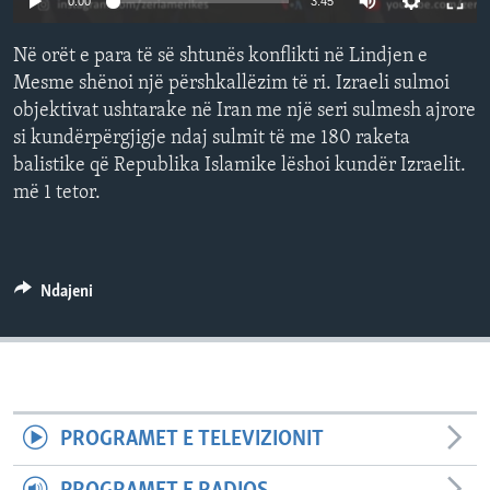
0:00
3:45
INTERVISTA
Në orët e para të së shtunës konflikti në Lindjen e
DITARI
Mesme shënoi një përshkallëzim të ri. Izraeli sulmoi
objektivat ushtarake në Iran me një seri sulmesh ajrore
si kundërpërgjigje ndaj sulmit të me 180 raketa
balistike që Republika Islamike lëshoi kundër Izraelit.
më 1 tetor.
Ndajeni
PROGRAMET E TELEVIZIONIT