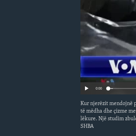
INTERVISTA
DITARI
0:00
Kur njerëzit mendojnë 
të mëdha dhe çizme me 
lëkure. Një studim zbulo
SHBA