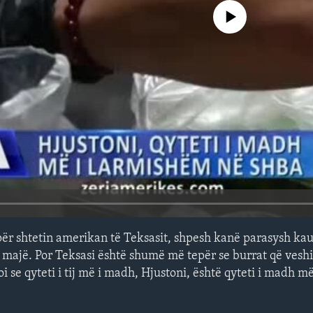
No media source currently avail
për shtetin amerikan të Teksasit, shpesh kanë parasysh ka
majë. Por Teksasi është shumë më tepër se burrat që vesh
i se qyteti i tij më i madh, Hjustoni, është qyteti i madh 