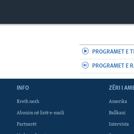
PROGRAMET E T
PROGRAMET E R
INFO
ZËRI I AM
Rreth nesh
Amerika
Abonim në listë e-maili
Ballkani
Partnerët
Intervista
Learning English