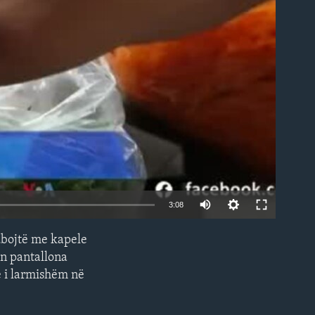
able
3:08
ubojtë me kapele
EMBED
in pantallona
më i larmishëm në