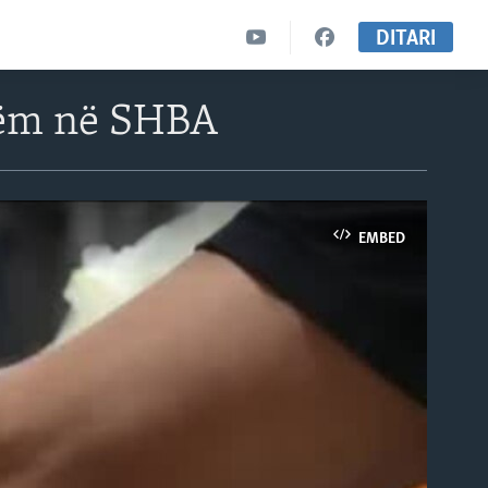
DITARI
shëm në SHBA
EMBED