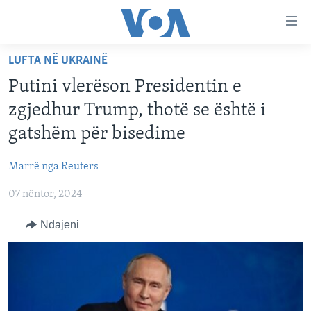
Lidhje
Kalo
në
LUFTA NË UKRAINË
faqen
FAQJA KRYESORE
kryesore
Putini vlerëson Presidentin e
KATEGORITË
Kalo
zgjedhur Trump, thotë se është i
tek
DITARI
AMERIKA
gatshëm për bisedime
faqja
BALLKANI
kryesore
Learning English
Marrë nga Reuters
Kalo
EVROPA
tek
07 nëntor, 2024
FOLLOW US
BOTA
kërkimi
Ndajeni
MJEDISI
KULTURË
Gjuhët
SHKENCË DHE TEKNOLOGJI
SHËNDETËSI