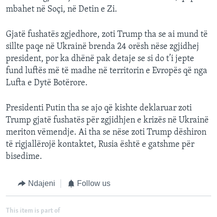
mbahet në Soçi, në Detin e Zi.
Gjatë fushatës zgjedhore, zoti Trump tha se ai mund të
sillte paqe në Ukrainë brenda 24 orësh nëse zgjidhej
president, por ka dhënë pak detaje se si do t’i jepte
fund luftës më të madhe në territorin e Evropës që nga
Lufta e Dytë Botërore.
Presidenti Putin tha se ajo që kishte deklaruar zoti
Trump gjatë fushatës për zgjidhjen e krizës në Ukrainë
meriton vëmendje. Ai tha se nëse zoti Trump dëshiron
të rigjallërojë kontaktet, Rusia është e gatshme për
bisedime.
Ndajeni
Follow us
This item is part of