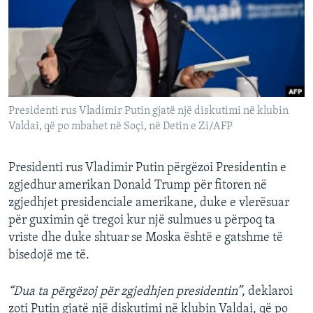
INTERVISTA
DITARI
Presidenti rus Vladimir Putin gjatë një diskutimi në klubin
Valdai, që po mbahet në Soçi, në Detin e Zi/AFP
Presidenti rus Vladimir Putin përgëzoi Presidentin e
zgjedhur amerikan Donald Trump për fitoren në
zgjedhjet presidenciale amerikane, duke e vlerësuar
për guximin që tregoi kur një sulmues u përpoq ta
vriste dhe duke shtuar se Moska është e gatshme të
bisedojë me të.
“Dua ta përgëzoj për zgjedhjen presidentin”
, deklaroi
zoti Putin gjatë një diskutimi në klubin Valdai, që po