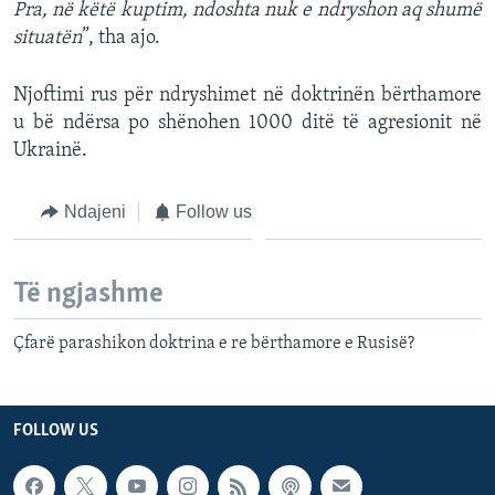
Pra, në këtë kuptim, ndoshta nuk e ndryshon aq shumë
situatën
”, tha ajo.
Njoftimi rus për ndryshimet në doktrinën bërthamore
u bë ndërsa po shënohen 1000 ditë të agresionit në
Ukrainë.
Ndajeni
Follow us
Të ngjashme
Çfarë parashikon doktrina e re bërthamore e Rusisë?
FOLLOW US