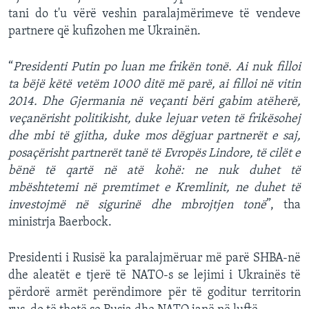
tani do t'u vërë veshin paralajmërimeve të vendeve
partnere që kufizohen me Ukrainën.
“
Presidenti Putin po luan me frikën tonë. Ai nuk filloi
ta bëjë këtë vetëm 1000 ditë më parë, ai filloi në vitin
2014. Dhe Gjermania në veçanti bëri gabim atëherë,
veçanërisht politikisht, duke lejuar veten të frikësohej
dhe mbi të gjitha, duke mos dëgjuar partnerët e saj,
posaçërisht partnerët tanë të Evropës Lindore, të cilët e
bënë të qartë në atë kohë: ne nuk duhet të
mbështetemi në premtimet e Kremlinit, ne duhet të
investojmë në sigurinë dhe mbrojtjen tonë
”, tha
ministrja Baerbock.
Presidenti i Rusisë ka paralajmëruar më parë SHBA-në
dhe aleatët e tjerë të NATO-s se lejimi i Ukrainës të
përdorë armët perëndimore për të goditur territorin