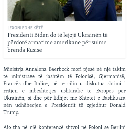
LEXONI EDHE KËTË
Presidenti Biden do të lejojë Ukrainën të
përdorë armatime amerikane për sulme
brenda Rusisë
Ministrja Annalena Baerbock mori pjesë në një takim
të ministrave të jashtëm të Polonisë, Gjermanisë,
Francës dhe Italisë, në të cilin u diskutua shtimi i
rritjen e mbështetjes ushtarake të Evropës për
Ukrainën, si dhe për lidhjet me Shtetet e Bashkuara
nën udhëheqjen e Presidentit të zgjedhur Donald
Trump.
Ajo tha në një konferencë shtypi në Poloni se Berlini