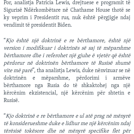
Por, analistja Patricia Lewis, drejtuese e programit të
Sigurisë Ndërkombëtare në Chathame House thotë se
ky veprim i Presidentit rus, nuk është përgjigje ndaj
vendimit të presidentit Biden.
“
Kjo është një doktrinë e re bërthamore, është një
version i modifikuar i doktrinës së saj të mëparshme
bërthamore dhe i referohet një gjuhe ë vjetër që është
përdorur në doktrinën bërthamore të Rusisë shumë
vite më parë
”, tha analistja Lewis, duke nënvizuar se në
doktrinën e mëparshme, përdorimi i armëve
bërthamore nga Rusia do të shkaktohej nga një
kërcënim ekzistencial, një kërcënim për shtetin e
Rusisë.
“
Kjo doktrinë e re bërthamore e ul atë prag në mënyrë
të konsiderueshme duke e lidhur me një kërcënim ndaj
tërësisë tokësore dhe në mënyrë specifike flet për