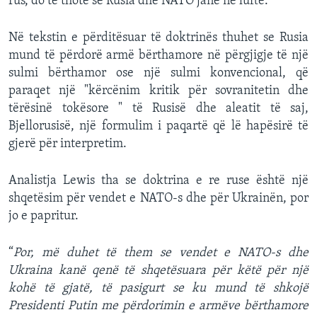
rus, do të thotë se Rusia dhe NATO janë në luftë.
Në tekstin e përditësuar të doktrinës thuhet se Rusia
mund të përdorë armë bërthamore në përgjigje të një
sulmi bërthamor ose një sulmi konvencional, që
paraqet një "kërcënim kritik për sovranitetin dhe
tërësinë tokësore " të Rusisë dhe aleatit të saj,
Bjellorusisë, një formulim i paqartë që lë hapësirë të
gjerë për interpretim.
Analistja Lewis tha se doktrina e re ruse është një
shqetësim për vendet e NATO-s dhe për Ukrainën, por
jo e papritur.
“
Por, më duhet të them se vendet e NATO-s dhe
Ukraina kanë qenë të shqetësuara për këtë për një
kohë të gjatë, të pasigurt se ku mund të shkojë
Presidenti Putin me përdorimin e armëve bërthamore