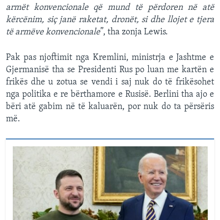
armët konvencionale që mund të përdoren në atë
kërcënim, siç janë raketat, dronët, si dhe llojet e tjera
të armëve konvencionale
”, tha zonja Lewis.
Pak pas njoftimit nga Kremlini, ministrja e Jashtme e
Gjermanisë tha se Presidenti Rus po luan me kartën e
frikës dhe u zotua se vendi i saj nuk do të frikësohet
nga politika e re bërthamore e Rusisë. Berlini tha ajo e
bëri atë gabim në të kaluarën, por nuk do ta përsëris
më.