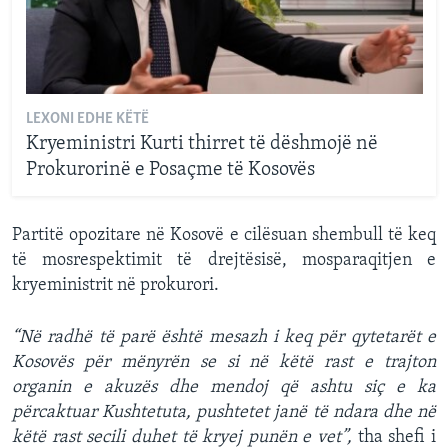
LEXONI EDHE KËTË
Kryeministri Kurti thirret të dëshmojë në
Prokurorinë e Posaçme të Kosovës
Partitë opozitare në Kosovë e cilësuan shembull të keq
të mosrespektimit të drejtësisë, mosparaqitjen e
kryeministrit në prokurori.
“Në radhë të parë është mesazh i keq për qytetarët e
Kosovës për mënyrën se si në këtë rast e trajton
organin e akuzës dhe mendoj që ashtu siç e ka
përcaktuar Kushtetuta, pushtetet janë të ndara dhe në
këtë rast secili duhet të kryej punën e vet”,
tha shefi i