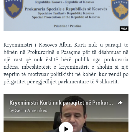
INTERVISTA
DITARI
Kryeministri i Kosovës Albin Kurti nuk u paraqit të
hënën në Prokurorinë e Posaçme për të dëshmuar në
një rast që nuk është bërë publik nga prokuroria
ndërsa mbështetësit e kryeminsitrit e shohin si një
veprim të motivuar politikisht në kohën kur vendi po
përgatitet për zgjedhjet parlamentare të 9 shkurtit.
Kryeministri Kurti nuk paraqitet në Prokurorinë e Posaçme të Kosovës
by
Zëri i Amerikës
No media source currently available