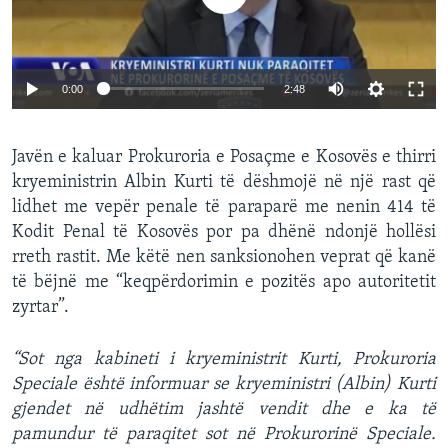
0:00
2:48
Javën e kaluar Prokuroria e Posaçme e Kosovës e thirri
kryeministrin Albin Kurti të dëshmojë në një rast që
lidhet me vepër penale të paraparë me nenin 414 të
Kodit Penal të Kosovës por pa dhënë ndonjë hollësi
rreth rastit. Me këtë nen sanksionohen veprat që kanë
të bëjnë me “keqpërdorimin e pozitës apo autoritetit
zyrtar”.
“Sot nga kabineti i kryeministrit Kurti, Prokuroria
Speciale është informuar se kryeministri (Albin) Kurti
gjendet në udhëtim jashtë vendit dhe e ka të
pamundur të paraqitet sot në Prokurorinë Speciale.