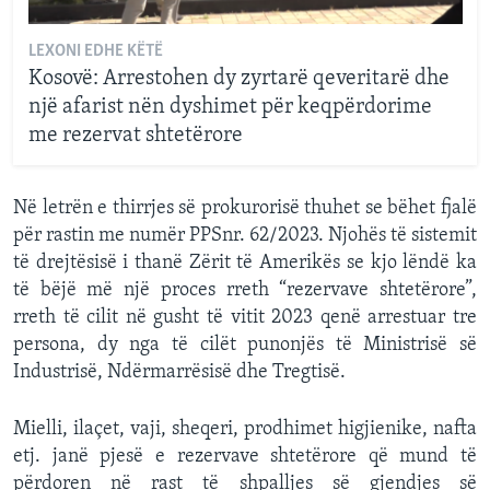
LEXONI EDHE KËTË
Kosovë: Arrestohen dy zyrtarë qeveritarë dhe
një afarist nën dyshimet për keqpërdorime
me rezervat shtetërore
Në letrën e thirrjes së prokurorisë thuhet se bëhet fjalë
për rastin me numër PPSnr. 62/2023. Njohës të sistemit
të drejtësisë i thanë Zërit të Amerikës se kjo lëndë ka
të bëjë më një proces rreth “rezervave shtetërore”,
rreth të cilit në gusht të vitit 2023 qenë arrestuar tre
persona, dy nga të cilët punonjës të Ministrisë së
Industrisë, Ndërmarrësisë dhe Tregtisë.
Mielli, ilaçet, vaji, sheqeri, prodhimet higjienike, nafta
etj. janë pjesë e rezervave shtetërore që mund të
përdoren në rast të shpalljes së gjendjes së