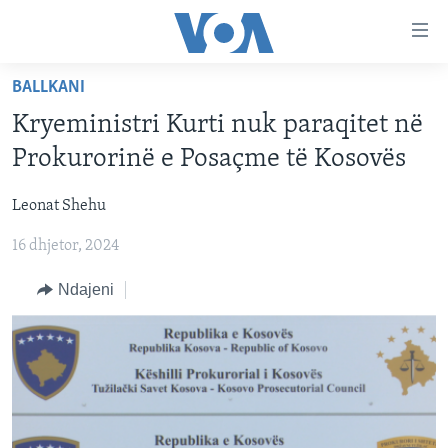
Lidhje
Kalo
në
BALLKANI
faqen
FAQJA KRYESORE
kryesore
Kryeministri Kurti nuk paraqitet në
KATEGORITË
Kalo
Prokurorinë e Posaçme të Kosovës
tek
DITARI
AMERIKA
faqja
Leonat Shehu
BALLKANI
kryesore
Learning English
Kalo
16 dhjetor, 2024
EVROPA
tek
FOLLOW US
BOTA
Ndajeni
kërkimi
MJEDISI
KULTURË
Gjuhët
SHKENCË DHE TEKNOLOGJI
SHËNDETËSI