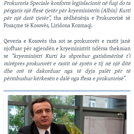
Prokuroria Speciale konform legjislacionit në fuqi do ta
përgatis një ftesë tjetër për kryeministrin (Albin) Kurti
për një datë tjetër”,
tha zëdhënësja e Prokurorisë së
Posaçme të Kosovës, Liridona Kozmaqi.
Qeveria e Kosovës tha sot se prokurorët e rastit janë
njoftuar për agjendën e kryeministrit ndërsa theksuan
se
“kryeministri Kurti ka shprehur gatishmërinë t’i
mirëpres prokurorët e rastit në zyrën e tij në një ditë
dhe orë të dakorduar nga të dyja palët për të
përmbushur kërkesën e dalë nga ftesa e prokurorisë”.