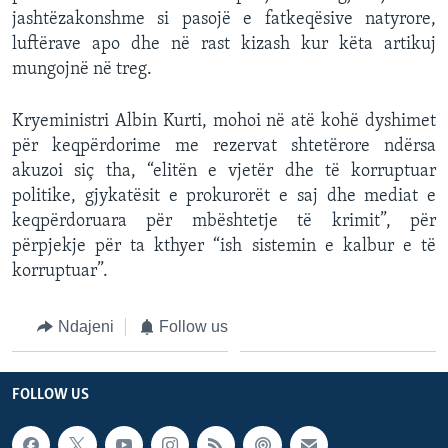
jashtëzakonshme si pasojë e fatkeqësive natyrore,
luftërave apo dhe në rast kizash kur këta artikuj
mungojnë në treg.
Kryeministri Albin Kurti, mohoi në atë kohë dyshimet
për keqpërdorime me rezervat shtetërore ndërsa
akuzoi siç tha, “elitën e vjetër dhe të korruptuar
politike, gjykatësit e prokurorët e saj dhe mediat e
keqpërdoruara për mbështetje të krimit”, për
përpjekje për ta kthyer “ish sistemin e kalbur e të
korruptuar”.
Ndajeni
Follow us
FOLLOW US