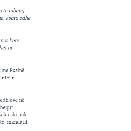
do të mbetej
 ne, ashtu edhe
 mos ketë
het ta
e me Rusinë
tetet e
gjedhjeve në
 hequr
 Zelenski nuk
rtej mandatit