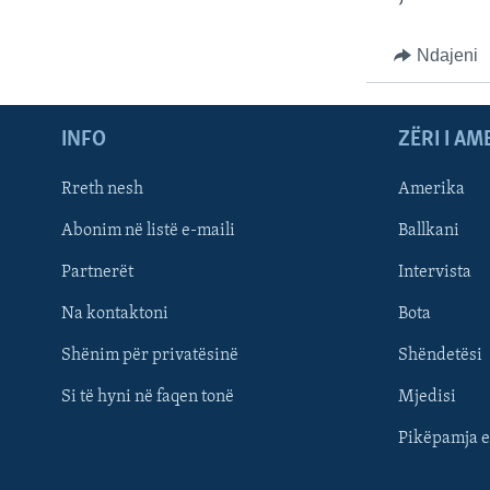
Ndajeni
INFO
ZËRI I AM
Rreth nesh
Amerika
Abonim në listë e-maili
Ballkani
Partnerët
Intervista
Learning English
Na kontaktoni
Bota
FOLLOW US
Shënim për privatësinë
Shëndetësi
Si të hyni në faqen tonë
Mjedisi
Pikëpamja e
Gjuhët