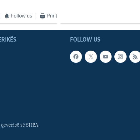
Follow us
Print
ERIKËS
FOLLOW US
 qeverisë së SHBA