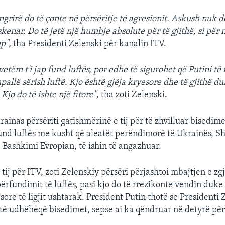
 ngrirë do të çonte në përsëritje të agresionit. Askush nuk 
skenar. Do të jetë një humbje absolute për të gjithë, si për
p",
tha Presidenti Zelenski për kanalin ITV.
etëm t'i jap fund luftës, por edhe të sigurohet që Putini të
pallë sërish luftë. Kjo është gjëja kryesore dhe të gjithë du
Kjo do të ishte një fitore",
tha zoti Zelenski.
ainas përsëriti gatishmërinë e tij për të zhvilluar bisedim
fund luftës me kusht që aleatët perëndimorë të Ukrainës, Sh
Bashkimi Evropian, të ishin të angazhuar.
tij për ITV, zoti Zelenskiy përsëri përjashtoi mbajtjen e z
ërfundimit të luftës, pasi kjo do të rrezikonte vendin duke
sore të ligjit ushtarak. President Putin thotë se Presidenti
t të udhëheqë bisedimet, sepse ai ka qëndruar në detyrë pë