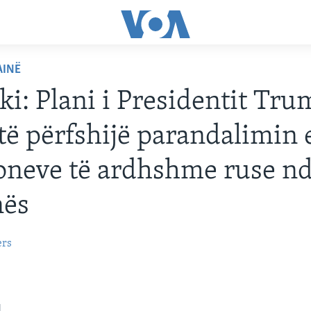
AINË
ki: Plani i Presidentit Tr
të përfshijë parandalimin 
oneve të ardhshme ruse nd
nës
ers