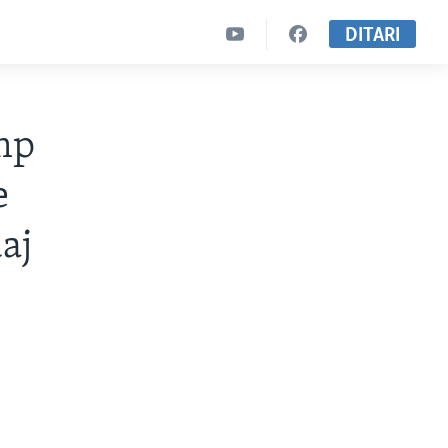
DITARI
ump
e
aj