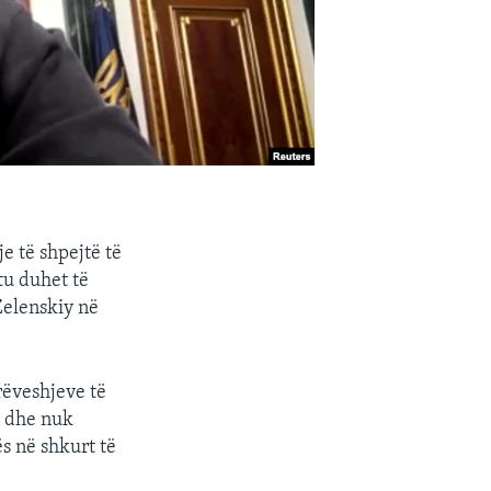
e të shpejtë të
htu duhet të
Zelenskiy në
rëveshjeve të
a dhe nuk
s në shkurt të