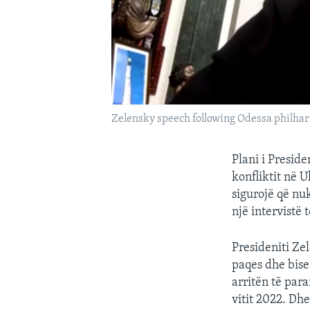
Zelensky speech following Odessa philhar
Plani i Presid
konfliktit në U
sigurojë që nu
një intervistë 
Presideniti Ze
paqes dhe bise
arritën të par
vitit 2022. Dhe