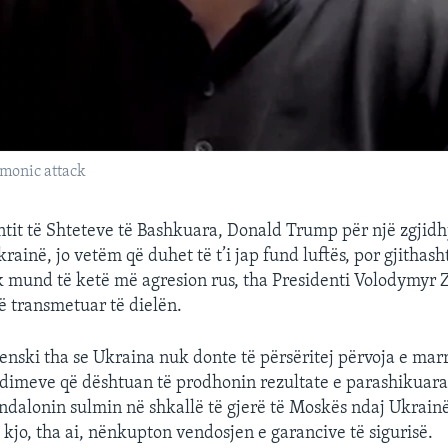
monic attack
entit të Shteteve të Bashkuara, Donald Trump për një zgjidhj
krainë, jo vetëm që duhet të t’i jap fund luftës, por gjithas
k mund të ketë më agresion rus, tha Presidenti Volodymyr 
të transmetuar të dielën.
lenski tha se Ukraina nuk donte të përsëritej përvoja e mar
dimeve që dështuan të prodhonin rezultate e parashikuar
andalonin sulmin në shkallë të gjerë të Moskës ndaj Ukrainë
 kjo, tha ai, nënkupton vendosjen e garancive të sigurisë.