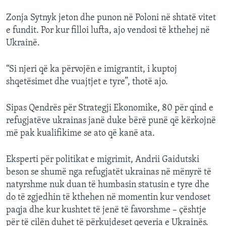
Zonja Sytnyk jeton dhe punon në Poloni në shtatë vitet
e fundit. Por kur filloi lufta, ajo vendosi të kthehej në
Ukrainë.
“Si njeri që ka përvojën e imigrantit, i kuptoj
shqetësimet dhe vuajtjet e tyre”, thotë ajo.
Sipas Qendrës për Strategji Ekonomike, 80 për qind e
refugjatëve ukrainas janë duke bërë punë që kërkojnë
më pak kualifikime se ato që kanë ata.
Eksperti për politikat e migrimit, Andrii Gaidutski
beson se shumë nga refugjatët ukrainas në mënyrë të
natyrshme nuk duan të humbasin statusin e tyre dhe
do të zgjedhin të kthehen në momentin kur vendoset
paqja dhe kur kushtet të jenë të favorshme – çështje
për të cilën duhet të përkujdeset qeveria e Ukrainës.