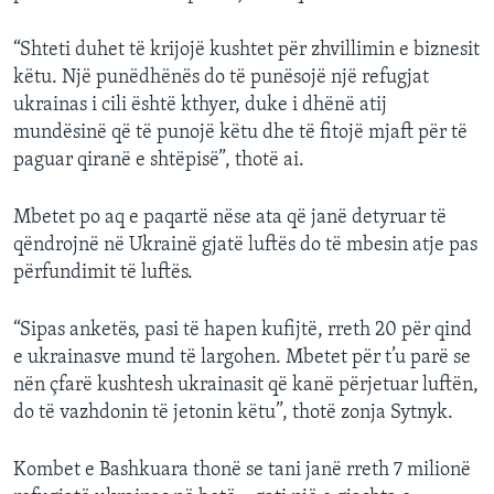
“Shteti duhet të krijojë kushtet për zhvillimin e biznesit
këtu. Një punëdhënës do të punësojë një refugjat
ukrainas i cili është kthyer, duke i dhënë atij
mundësinë që të punojë këtu dhe të fitojë mjaft për të
paguar qiranë e shtëpisë”, thotë ai.
Mbetet po aq e paqartë nëse ata që janë detyruar të
qëndrojnë në Ukrainë gjatë luftës do të mbesin atje pas
përfundimit të luftës.
“Sipas anketës, pasi të hapen kufijtë, rreth 20 për qind
e ukrainasve mund të largohen. Mbetet për t’u parë se
nën çfarë kushtesh ukrainasit që kanë përjetuar luftën,
do të vazhdonin të jetonin këtu”, thotë zonja Sytnyk.
Kombet e Bashkuara thonë se tani janë rreth 7 milionë