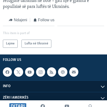
refugjatë ukrainas në botë – gati një e gjashta e
popullsisë së para luftës të Ukrainës.
Ndajeni
Follow us
This item is part of
Lajme
Lufta në Ukrainë
FOLLOW US
INFO
ZËRI I AMERIKËS
DITARI