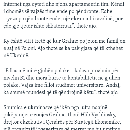
internet nga qyteti dhe njoha apartamentin tim. Këndi
i dhomës së vajzës time ende po qëndronte. Edhe
tryeza po qëndronte ende, një ekran mbi tavolinë, por
çdo gjë tjetër ishte shkatërruar”, thotë ajo.
Ky është viti i tretë që kur Grahno po jeton me familjen
e saj në Poloni. Ajo thotë se ka pak gjasa që të kthehet
në Ukrainë.
“E flas më mirë gjuhën polake – kalova provimin për
nivelin B1 dhe mora kurse të kontabilitetit në gjuhën
polake. Vajza ime filloi studimet universitare. Andaj,
ka shumë mundësi që të qëndrojmë këtu”, thotë ajo.
Shumica e ukrainasve që ikën nga lufta ndajnë
pikëpamjet e zonjës Grahno, thotë Hlib Vyshlinsky,
drejtor ekzekutiv i Qendrës për Strategji Ekonomike,
një organizatë joqeveritare që merret me hulumtime