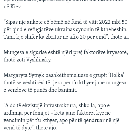
në Kiev.
“Sipas një ankete që bëmë në fund të vitit 2022 mbi 50
për qind e refugjatëve ukrainas synonin të ktheheshin.
Tani, kjo shifër ka zbritur në afro 20 për qind”, thotë ai.
Mungesa e sigurisë është njëri prej faktorëve kryesorë,
thotë zoti Vyshlinsky.
Margaryta Sytnyk bashkëthemeluese e grupit ‘Holka’
thotë se vështirësi të tjera për t’u kthyer janë mungesa
e vendeve të punës dhe banimit.
“A do të ekzistojë infrastruktura, shkolla, apo e
ardhmja për fëmijët – këta janë faktorët kyç në
vendimin për t’u kthyer, apo për të qëndruar në një
vend të dytë”, thotë ajo.