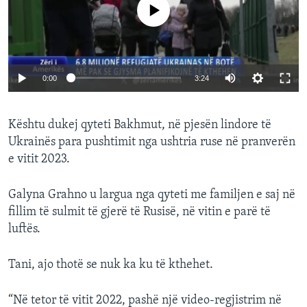
No media source currently available
Auto
0:00
3:24
240p
Kështu dukej qyteti Bakhmut, në pjesën lindore të
360p
Ukrainës para pushtimit nga ushtria ruse në pranverën
Auto
240p
360p
480p
480p
e vitit 2023.
720p
720p
1080p
Galyna Grahno u largua nga qyteti me familjen e saj në
1080p
fillim të sulmit të gjerë të Rusisë, në vitin e parë të
luftës.
Tani, ajo thotë se nuk ka ku të kthehet.
“Në tetor të vitit 2022, pashë një video-regjistrim në