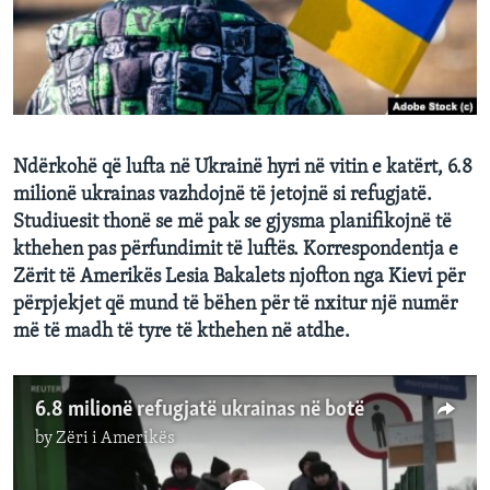
INTERVISTA
DITARI
Ndërkohë që lufta në Ukrainë hyri në vitin e katërt, 6.8
milionë ukrainas vazhdojnë të jetojnë si refugjatë.
Studiuesit thonë se më pak se gjysma planifikojnë të
kthehen pas përfundimit të luftës. Korrespondentja e
Zërit të Amerikës Lesia Bakalets njofton nga Kievi për
përpjekjet që mund të bëhen për të nxitur një numër
më të madh të tyre të kthehen në atdhe.
6.8 milionë refugjatë ukrainas në botë
by
Zëri i Amerikës