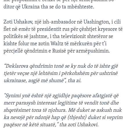
ditor që Ukraina tha se do ta mbështeste.
Zoti Ushakov, një ish-ambasador në Uashington, i cili
flet në emër të presidentit rus për çështjet kryesore të
politikës së jashtme, i tha televizionit shtetëror se
kishte folur me zotin Waltz të mërkurën për t’i
përcjellë qëndrimin e Rusisë për armëpushimin.
“Deklarova qëndrimin tonë se ky nuk do të ishte gjë
tjetër veçse një lehtësim i përkohshëm për ushtrinë
ukrainase, asgjë më shumë”, tha ai.
"Synimi ynë është një zgjidhje paqësore afatgjatë që
merr parasysh interesat legjitime të vendit tonë dhe
shqetësimet tona të njohura. Më duket se askush nuk
ka nevojë për ndonjë hap që (thjesht) duket si veprim
paqësor në këtë situatë," tha zoti Ushakovi.