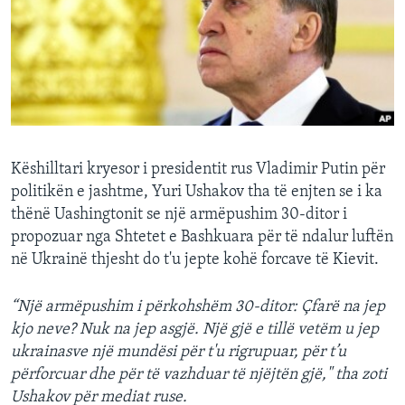
INTERVISTA
DITARI
Këshilltari kryesor i presidentit rus Vladimir Putin për
politikën e jashtme, Yuri Ushakov tha të enjten se i ka
thënë Uashingtonit se një armëpushim 30-ditor i
propozuar nga Shtetet e Bashkuara për të ndalur luftën
në Ukrainë thjesht do t'u jepte kohë forcave të Kievit.
“Një armëpushim i përkohshëm 30-ditor: Çfarë na jep
kjo neve? Nuk na jep asgjë. Një gjë e tillë vetëm u jep
ukrainasve një mundësi për t'u rigrupuar, për t’u
përforcuar dhe për të vazhduar të njëjtën gjë," tha zoti
Ushakov për mediat ruse.