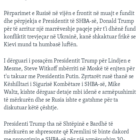
Përparimet e Rusisë në vijën e frontit në muajt e fundit
dhe përpjekja e Presidentit të SHBA-së, Donald Trump
për të arritur një marrëveshje paqeje për t'i dhënë fund
konfliktit trevjeçar në Ukrainë, kanë shkaktuar frikë se
Kievi mund ta humbasë luftën.
I dërguari i posaçëm Presidentit Trump për Lindjen e
Mesme, Steve Witkoff mbërriti në Moskë të enjten për
t'u takuar me Presidentin Putin. Zyrtarët rusë thanë se
Këshilltari i Sigurisë Kombëtare i SHBA-së, Mike
Waltz, kishte dërguar detaje mbi idenë e armëpushimit
të mërkurën dhe se Rusia ishte e gatshme për ta
diskutuar këtë çështje.
Presidenti Trump tha në Shtëpinë e Bardhë të
mërkurën se shpresonte që Kremlini të binte dakord
me propozimin e SHBA-së për një armëpushim 30-