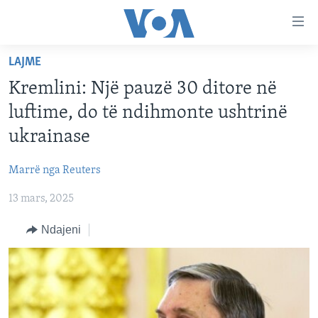
Lidhje
Kalo
në
LAJME
faqen
FAQJA KRYESORE
kryesore
Kremlini: Një pauzë 30 ditore në
KATEGORITË
Kalo
luftime, do të ndihmonte ushtrinë
tek
DITARI
AMERIKA
ukrainase
faqja
BALLKANI
kryesore
Learning English
Marrë nga Reuters
Kalo
EVROPA
tek
13 mars, 2025
FOLLOW US
BOTA
kërkimi
Ndajeni
MJEDISI
KULTURË
Gjuhët
SHKENCË DHE TEKNOLOGJI
SHËNDETËSI