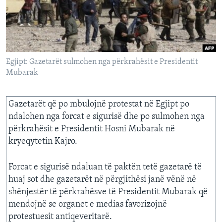
INTERVISTA
DITARI
Egjipt: Gazetarët sulmohen nga përkrahësit e Presidentit
Mubarak
Gazetarët që po mbulojnë protestat në Egjipt po
ndalohen nga forcat e sigurisë dhe po sulmohen nga
përkrahësit e Presidentit Hosni Mubarak në
kryeqytetin Kajro.
Forcat e sigurisë ndaluan të paktën tetë gazetarë të
huaj sot dhe gazetarët në përgjithësi janë vënë në
shënjestër të përkrahësve të Presidentit Mubarak që
mendojnë se organet e medias favorizojnë
protestuesit antiqeveritarë.