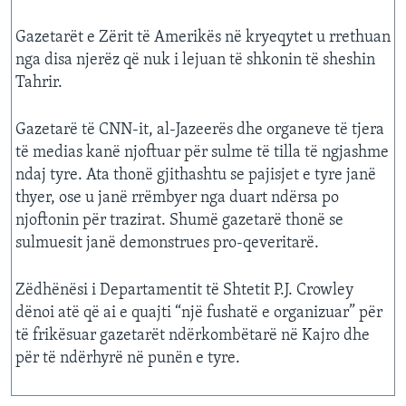
Gazetarët e Zërit të Amerikës në kryeqytet u rrethuan
nga disa njerëz që nuk i lejuan të shkonin të sheshin
Tahrir.
Gazetarë të CNN-it, al-Jazeerës dhe organeve të tjera
të medias kanë njoftuar për sulme të tilla të ngjashme
ndaj tyre. Ata thonë gjithashtu se pajisjet e tyre janë
thyer, ose u janë rrëmbyer nga duart ndërsa po
njoftonin për trazirat. Shumë gazetarë thonë se
sulmuesit janë demonstrues pro-qeveritarë.
Zëdhënësi i Departamentit të Shtetit P.J. Crowley
dënoi atë që ai e quajti “një fushatë e organizuar” për
të frikësuar gazetarët ndërkombëtarë në Kajro dhe
për të ndërhyrë në punën e tyre.