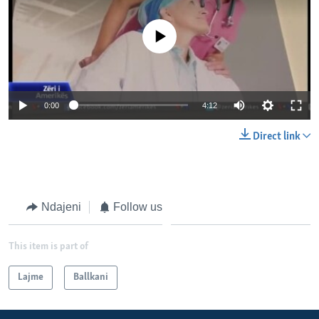
No media source currently available
0:00
4:12
Direct link
Ndajeni
Follow us
This item is part of
Lajme
Ballkani