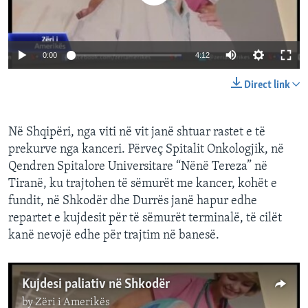
INTERVISTA
DITARI
0:00
4:12
Direct link
Në Shqipëri, nga viti në vit janë shtuar rastet e të
prekurve nga kanceri. Përveç Spitalit Onkologjik, në
Qendren Spitalore Universitare “Nënë Tereza” në
Tiranë, ku trajtohen të sëmurët me kancer, kohët e
fundit, në Shkodër dhe Durrës janë hapur edhe
repartet e kujdesit për të sëmurët terminalë, të cilët
kanë nevojë edhe për trajtim në banesë.
Kujdesi paliativ në Shkodër
by
Zëri i Amerikës