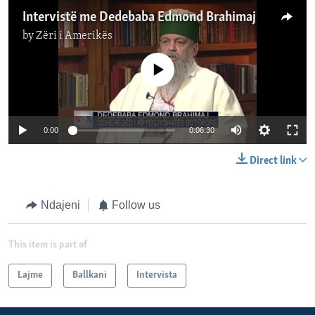
Intervistë me Dedebaba Edmond Brahimaj
by
Zëri i Amerikës
No media source currently available
0:00
0:06:30
Direct link
Ndajeni
Follow us
This item is part of
Lajme
Ballkani
Intervista