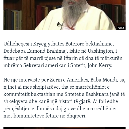
INTERVISTA
DITARI
Udhëheqësi i Kryegjyshatës Botërore bektashiane,
Dedebaba Edmond Brahimaj, ishte në Uashington, i
ftuar për të marrë pjesë në Iftarin që dha të mërkurën
mbrëma Sekretari amerikan i Shtetit, John Kerry.
Në një intervistë për Zërin e Amerikës, Baba Mondi, siç
njihet ai mes shqiptarëve, tha se marrëdhëniet e
komunitetit bektashian me Shtetet e Bashkuara janë të
shkëlqyera dhe kanë një histori të gjatë. Ai foli edhe
për çështjen e dhunës ndaj grave dhe marrëdhëniet
mes komuniteteve fetare në Shqipëri.