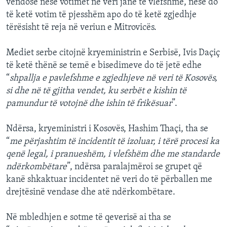
vendosë nëse votimet në veri janë të vlefshme, nëse do
të ketë votim të pjesshëm apo do të ketë zgjedhje
tërësisht të reja në veriun e Mitrovicës.
Mediet serbe citojnë kryeministrin e Serbisë, Ivis Daçiç
të ketë thënë se temë e bisedimeve do të jetë edhe
“
shpallja e pavlefshme e zgjedhjeve në veri të Kosovës,
si dhe në të gjitha vendet, ku serbët e kishin të
pamundur të votojnë dhe ishin të frikësuar
”.
Ndërsa, kryeministri i Kosovës, Hashim Thaçi, tha se
“
me përjashtim të incidentit të izoluar, i tërë procesi ka
qenë legal, i pranueshëm, i vlefshëm dhe me standarde
ndërkombëtare
”, ndërsa paralajmëroi se grupet që
kanë shkaktuar incidentet në veri do të përballen me
drejtësinë vendase dhe atë ndërkombëtare.
Në mbledhjen e sotme të qeverisë ai tha se