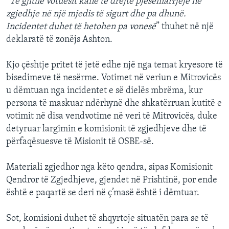
“
Të gjithë votuesit kanë të drejtë pjesëmarrjeje në
zgjedhje në një mjedis të sigurt dhe pa dhunë.
Incidentet duhet të hetohen pa vonesë
” thuhet në një
deklaratë të zonëjs Ashton.
Kjo çështje pritet të jetë edhe një nga temat kryesore të
bisedimeve të nesërme. Votimet në veriun e Mitrovicës
u dëmtuan nga incidentet e së dielës mbrëma, kur
persona të maskuar ndërhynë dhe shkatërruan kutitë e
votimit në disa vendvotime në veri të Mitrovicës, duke
detyruar largimin e komisionit të zgjedhjeve dhe të
përfaqësuesve të Misionit të OSBE-së.
Materiali zgjedhor nga këto qendra, sipas Komisionit
Qendror të Zgjedhjeve, gjendet në Prishtinë, por ende
është e paqartë se deri në ç’masë është i dëmtuar.
Sot, komisioni duhet të shqyrtoje situatën para se të