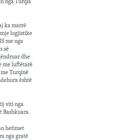
rin nga Turqia
saj ka marrë
mje logjistike
SIS me nga
s së
 qëndruar dhe
e me luftëtarë
it me Turqinë
andehura është
ij viti nga
të Bashkuara.
an hetimet
ra nga gratë