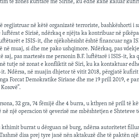
ejtim të zonës kufitare me Sirinë, ku edhe kanë kaluar kufi
në regjistruar në këtë organizatë terroriste, bashkëshorti i 
 luftërat e Sirisë, ndërkaq e njëjta ka kontribuar në pikëpa
uftëtarët e ISIS-it, dhe njëkohësisht është financuar nga I
ë në muaj, si dhe me pako ushqimore. Ndërkaq, pas vdekje
ë saj, pas martesës me personin B.F. luftëtarë i ISIS-it, ka
ë tutje në zonat e konfliktit në Siri, ku ka kontaktuar edh
S-it. Ndërsa, në muajin dhjetor të vitit 2018, përgjatë kufir
 nga Forcat Demokratike Siriane dhe me 19 prill 2019, e p
 Kosovë”.
rsona, 32 gra, 74 fëmijë dhe 4 burra, u kthyen në prill të kët
ë në një operacion të qeverisë me mbështetjen e Shteteve 
kthimit burrat u dërguan në burg, ndërsa autoritetet fillu
 Tashmë disa prej tyre janë nën aktakuzë dhe të paktën një