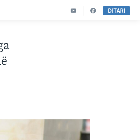
DITARI
ga
në