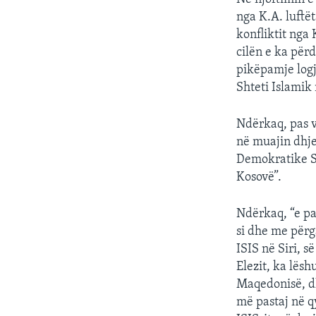
nga K.A. luftët
konfliktit nga 
cilën e ka për
pikëpamje logji
Shteti Islamik
Ndërkaq, pas v
në muajin dhjet
Demokratike Si
Kosovë”.
Ndërkaq, “e pa
si dhe me përga
ISIS në Siri, 
Elezit, ka lës
Maqedonisë, dh
më pastaj në q