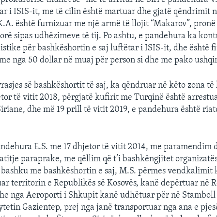
ar i ISIS-it, me të cilin është martuar dhe gjatë qëndrimit 
K.A. është furnizuar me një armë të llojit “Makarov”, pronë e
dorë sipas udhëzimeve të tij. Po ashtu, e pandehura ka kont
stike për bashkëshortin e saj luftëtar i ISIS-it, dhe është 
 me nga 50 dollar në muaj për person si dhe me pako ushq
rasjes së bashkëshortit të saj, ka qëndruar në këto zona të 
or të vitit 2018, përgjatë kufirit me Turqinë është arrestu
riane, dhe më 19 prill të vitit 2019, e pandehura është ria
ndehura E.S. me 17 dhjetor të vitit 2014, me paramendim 
titje paraprake, me qëllim që t’i bashkëngjitet organizatës
së bashku me bashkëshortin e saj, M.S. përmes vendkalimit k
huar territorin e Republikës së Kosovës, kanë depërtuar në 
e nga Aeroporti i Shkupit kanë udhëtuar për në Stamboll 
ytetin Gazientep, prej nga janë transportuar nga ana e pjes