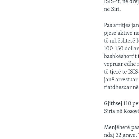
ISIS-it, në dr
në Siri.
Pas arritjes ja
pjesë aktive në
të mbështesë l
100-150 dollar
bashkëshortit t
vepruar edhe m
të tjerë të ISI
janë arrestuar
riatdhesuar në
Gjithsej 110 pe
Siria në Kosov
Menjëherë pas 
ndaj 32 grave.