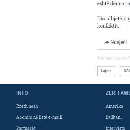
është dënuar m
Disa dhjetëra 
konfliktit.
Ndajeni
This item is part of
Lajme
DA
INFO
ZËRI I AM
Rreth nesh
Amerika
Abonim në listë e-maili
Ballkani
Partnerët
Intervista