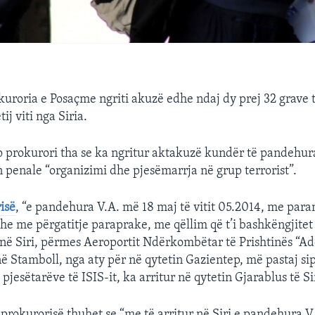
uroria e Posaçme ngriti akuzë edhe ndaj dy prej 32 grave 
ij viti nga Siria.
 prokurori tha se ka ngritur aktakuzë kundër të pandehur
n penale “organizimi dhe pjesëmarrja në grup terrorist”.
isë
, “e pandehura V.A. më 18 maj të vitit 05.2014, me pa
dhe me përgatitje paraprake, me qëllim që t’i bashkëngjitet
S në Siri, përmes Aeroportit Ndërkombëtar të Prishtinës “A
ë Stamboll, nga aty për në qytetin Gazientep, më pastaj si
jesëtarëve të ISIS-it, ka arritur në qytetin Gjarablus të Sir
 prokurorisë thuhet se “me të arritur në Siri e pandehura V.