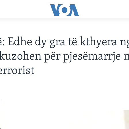
: Edhe dy gra të kthyera n
akuzohen për pjesëmarrje 
errorist