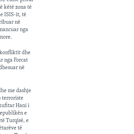
në këtë zona të
 ISIS-it, të
ribuar në
financuar nga
imore.
konfliktit dhe
ar nga Forcat
tdhesuar në
dhe me dashje
 terroriste
ufitar Hani i
Republikën e
të Turqisë, e
ëtarëve të