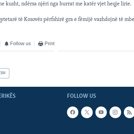
e kusht, ndërsa njëri nga burrat me katër vjet heqje lirie.
qytetarë të Kosovës përfshirë gra e fëmijë vazhdojnë të mb
Follow us
Print
ESH
ERIKËS
FOLLOW US