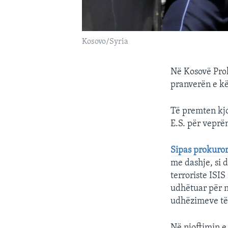
Kosovo/Syria
Në Kosovë Prok
pranverën e kët
Të premten kjo
E.S. për veprë
Sipas prokuror
me dashje, si 
terroriste ISI
udhëtuar për n
udhëzimeve të p
Në njoftimin e