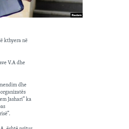
të kthyera në
ave V.A dhe
ramendim dhe
 organizatës
dem Jashari” ka
pas
isë”.
A. është pritur