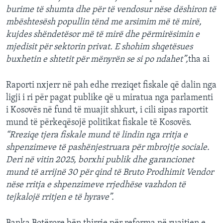
burime të shumta dhe për të vendosur nëse dëshiron të
mbështesësh popullin tënd me arsimim më të mirë,
kujdes shëndetësor më të mirë dhe përmirësimin e
mjedisit për sektorin privat. E shohim shqetësues
buxhetin e shtetit për mënyrën se si po ndahet”,
tha ai
Raporti nxjerr në pah edhe rreziqet fiskale që dalin nga
ligji i ri për pagat publike që u miratua nga parlamenti
i Kosovës në fund të muajit shkurt, i cili sipas raportit
mund të përkeqësojë politikat fiskale të Kosovës.
“Rreziqe tjera fiskale mund të lindin nga rritja e
shpenzimeve të pashënjestruara për mbrojtje sociale.
Deri në vitin 2025, borxhi publik dhe garancionet
mund të arrijnë 30 për qind të Bruto Prodhimit Vendor
nëse rritja e shpenzimeve rrjedhëse vazhdon të
tejkalojë rritjen e të hyrave”.