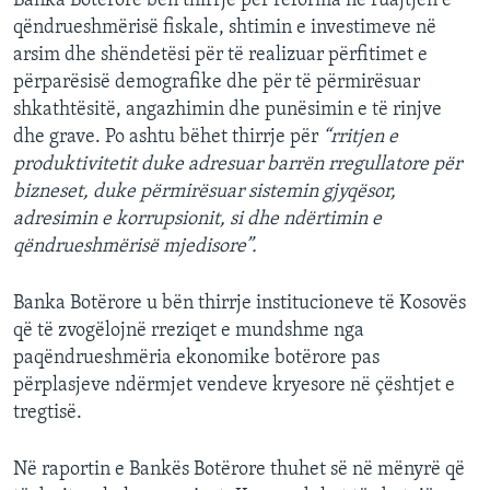
Banka Botërore bën thirrje për reforma në ruajtjen e
qëndrueshmërisë fiskale, shtimin e investimeve në
arsim dhe shëndetësi për të realizuar përfitimet e
përparësisë demografike dhe për të përmirësuar
shkathtësitë, angazhimin dhe punësimin e të rinjve
dhe grave. Po ashtu bëhet thirrje për
“rritjen e
produktivitetit duke adresuar barrën rregullatore për
bizneset, duke përmirësuar sistemin gjyqësor,
adresimin e korrupsionit, si dhe ndërtimin e
qëndrueshmërisë mjedisore”.
Banka Botërore u bën thirrje institucioneve të Kosovës
që të zvogëlojnë rreziqet e mundshme nga
paqëndrueshmëria ekonomike botërore pas
përplasjeve ndërmjet vendeve kryesore në çështjet e
tregtisë.
Në raportin e Bankës Botërore thuhet së në mënyrë që