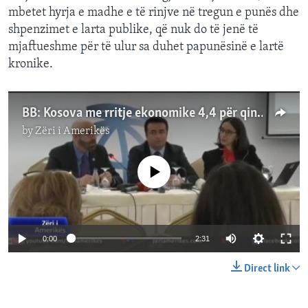
mbetet hyrja e madhe e të rinjve në tregun e punës dhe
shpenzimet e larta publike, që nuk do të jenë të
mjaftueshme për të ulur sa duhet papunësinë e lartë
kronike.
BB: Kosova me rritje ekonomike 4,4 për qind për vitin 2019
by
Zëri i Amerikës
No media source currently available
0:00
2:31
Direct link