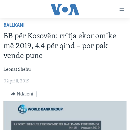
Lidhje
Kalo
në
BALLKANI
faqen
FAQJA KRYESORE
kryesore
BB për Kosovën: rritja ekonomike
KATEGORITË
Kalo
më 2019, 4.4 për qind – por pak
tek
DITARI
AMERIKA
vende pune
faqja
BALLKANI
kryesore
Learning English
Leonat Shehu
Kalo
EVROPA
tek
02 prill, 2019
FOLLOW US
BOTA
kërkimi
Ndajeni
MJEDISI
KULTURË
Gjuhët
SHKENCË DHE TEKNOLOGJI
SHËNDETËSI