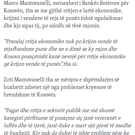
Marco Mantovanelli, menaxheri i Bankës Botërore për
Kosovën, tha se me gjithë rritjen e lartë ekonomike,
krijimi i vendeve të reja të punës është ngadalësuar
dhe kjo sipas tij, po ndodh në tërë rajonin.
“Prandaj rritja ekonomike nuk po krijon vende të
mjaftueshme pune dhe ne e dimë se ky rajon dhe
Kosova posaçërisht kanë nevojë për rritje ekonomike
që krijon vende të punës”,
tha ai.
Zoti Mantovanelli tha se mënyra e shpërndarjes së
buxhetit mbetet një nga problemet kryesore të
brendshme të Kosovës.
“Pagat dhe rritja e sektorit publik me më shumë
kategori përfituese të posaçme siç janë veteranët e
luftës dhe të tjerë, janë duke e marr një pjesë të madhe
të buxhetit. Kjo nuk do duhej të ishte problem nëse ke