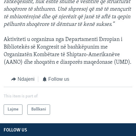
Fatkeqësisht, nuk është shumë e vështirë që strukturat
shoqërore të shthuren. Unë shpresoj që më të mençurit
të mbizotërojnë dhe që njerëzit që janë të aftë ta qepin
pëlhurën shoqërore të dëmtuar të kenë sukses.”
Aktiviteti u organizua nga Departamenti Evropian i
Bibliotekës së Kongresit në bashkëpunim me
Organizatën Kombëtare të Shiptaro-Amerikanëve
(AANO) dhe shoqatën e diasporës maqedonase (UMD).
Ndajeni
Follow us
This item is part of
Lajme
Ballkani
FOLLOW US