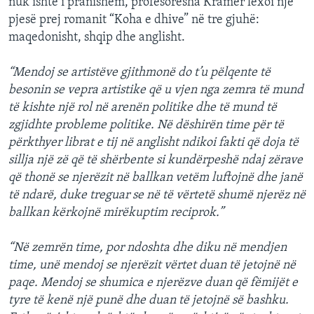
nuk ishte i pranishëm, profesoresha Kramer lexoi një
pjesë prej romanit “Koha e dhive” në tre gjuhë:
maqedonisht, shqip dhe anglisht.
“Mendoj se artistëve gjithmonë do t’u pëlqente të
besonin se vepra artistike që u vjen nga zemra të mund
të kishte një rol në arenën politike dhe të mund të
zgjidhte probleme politike. Në dëshirën time për të
përkthyer librat e tij në anglisht ndikoi fakti që doja të
sillja një zë që të shërbente si kundërpeshë ndaj zërave
që thonë se njerëzit në ballkan vetëm luftojnë dhe janë
të ndarë, duke treguar se në të vërtetë shumë njerëz në
ballkan kërkojnë mirëkuptim reciprok.”
“Në zemrën time, por ndoshta dhe diku në mendjen
time, unë mendoj se njerëzit vërtet duan të jetojnë në
paqe. Mendoj se shumica e njerëzve duan që fëmijët e
tyre të kenë një punë dhe duan të jetojnë së bashku.