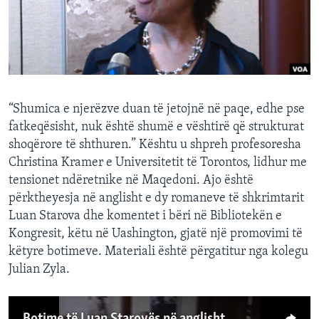
INTERVISTA
DITARI
“Shumica e njerëzve duan të jetojnë në paqe, edhe pse
fatkeqësisht, nuk është shumë e vështirë që strukturat
shoqërore të shthuren.” Kështu u shpreh profesoresha
Christina Kramer e Universitetit të Torontos, lidhur me
tensionet ndëretnike në Maqedoni. Ajo është
përktheyesja në anglisht e dy romaneve të shkrimtarit
Luan Starova dhe komentet i bëri në Bibliotekën e
Kongresit, këtu në Uashington, gjatë një promovimi të
këtyre botimeve. Materiali është përgatitur nga kolegu
Julian Zyla.