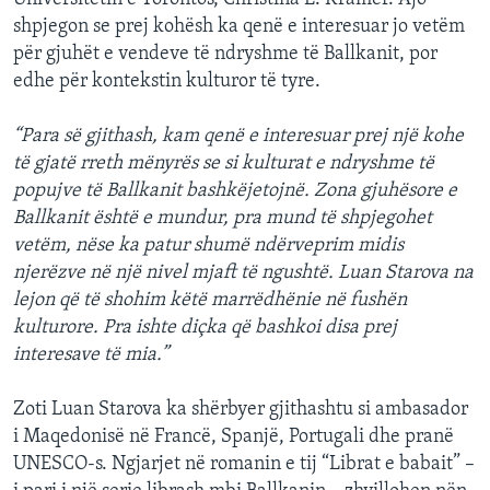
shpjegon se prej kohësh ka qenë e interesuar jo vetëm
për gjuhët e vendeve të ndryshme të Ballkanit, por
edhe për kontekstin kulturor të tyre.
“Para së gjithash, kam qenë e interesuar prej një kohe
të gjatë rreth mënyrës se si kulturat e ndryshme të
popujve të Ballkanit bashkëjetojnë. Zona gjuhësore e
Ballkanit është e mundur, pra mund të shpjegohet
vetëm, nëse ka patur shumë ndërveprim midis
njerëzve në një nivel mjaft të ngushtë. Luan Starova na
lejon që të shohim këtë marrëdhënie në fushën
kulturore. Pra ishte diçka që bashkoi disa prej
interesave të mia.”
Zoti Luan Starova ka shërbyer gjithashtu si ambasador
i Maqedonisë në Francë, Spanjë, Portugali dhe pranë
UNESCO-s. Ngjarjet në romanin e tij “Librat e babait” –