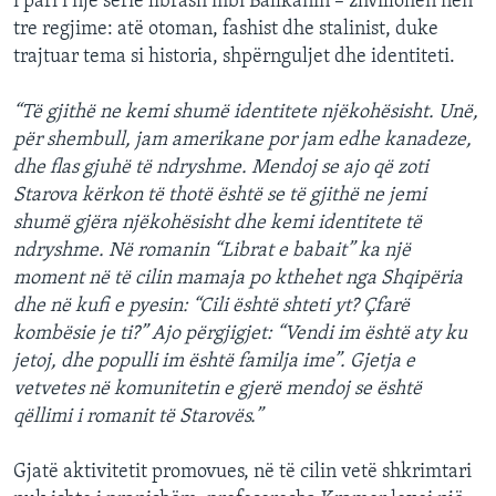
i pari i një serie librash mbi Ballkanin – zhvillohen nën
tre regjime: atë otoman, fashist dhe stalinist, duke
trajtuar tema si historia, shpërnguljet dhe identiteti.
“Të gjithë ne kemi shumë identitete njëkohësisht. Unë,
për shembull, jam amerikane por jam edhe kanadeze,
dhe flas gjuhë të ndryshme. Mendoj se ajo që zoti
Starova kërkon të thotë është se të gjithë ne jemi
shumë gjëra njëkohësisht dhe kemi identitete të
ndryshme. Në romanin “Librat e babait” ka një
moment në të cilin mamaja po kthehet nga Shqipëria
dhe në kufi e pyesin: “Cili është shteti yt? Çfarë
kombësie je ti?” Ajo përgjigjet: “Vendi im është aty ku
jetoj, dhe populli im është familja ime”. Gjetja e
vetvetes në komunitetin e gjerë mendoj se është
qëllimi i romanit të Starovës.”
Gjatë aktivitetit promovues, në të cilin vetë shkrimtari