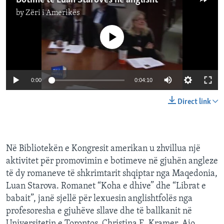
Botime të Luan Starovës në anglisht
by
Zëri i Amerikës
No media source currently available
0:00
0:04:10
Direct link
Në Bibliotekën e Kongresit amerikan u zhvillua një
aktivitet për promovimin e botimeve në gjuhën angleze
të dy romaneve të shkrimtarit shqiptar nga Maqedonia,
Luan Starova. Romanet “Koha e dhive” dhe “Librat e
babait”, janë sjellë për lexuesin anglishtfolës nga
profesoresha e gjuhëve sllave dhe të ballkanit në
Universitetin e Torontos, Christina E. Kramer. Ajo