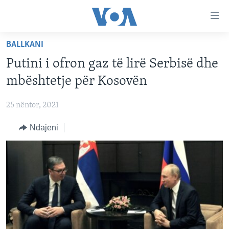
Lidhje
Kalo
në
BALLKANI
faqen
FAQJA KRYESORE
kryesore
Putini i ofron gaz të lirë Serbisë dhe
KATEGORITË
Kalo
mbështetje për Kosovën
tek
DITARI
AMERIKA
faqja
25 nëntor, 2021
BALLKANI
kryesore
Learning English
Kalo
Ndajeni
EVROPA
tek
FOLLOW US
BOTA
kërkimi
MJEDISI
KULTURË
Gjuhët
SHKENCË DHE TEKNOLOGJI
SHËNDETËSI