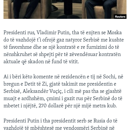
INTERVISTA
DITARI
Presidenti rus, Vladimir Putin, tha të enjten se Moska
do të vazhdojë t’i ofrojë gaz natyror Serbisë me kushte
të favorshme dhe se një kontratë e re furnizimi do të
nënshkruhet së shpejti për të zëvendësuar kontratën
aktuale që skadon në fund të vitit.
Ai i bëri këto komente në rezidencën e tij në Sochi, në
bregun e Detit të Zi, gjatë takimit me presidentin e
Serbisë, Aleksandër Vuçiç, i cili më pas tha se gjashtë
muajt e ardhshëm, çmimi i gazit rus për Serbinë do të
mbetet i njëjtë, 270 dollarë për një mijë metra kub.
Presidenti Putin i tha presidentit serb se Rusia do të
vazhdojë të mbështesë me vendosmëri Serbinë në