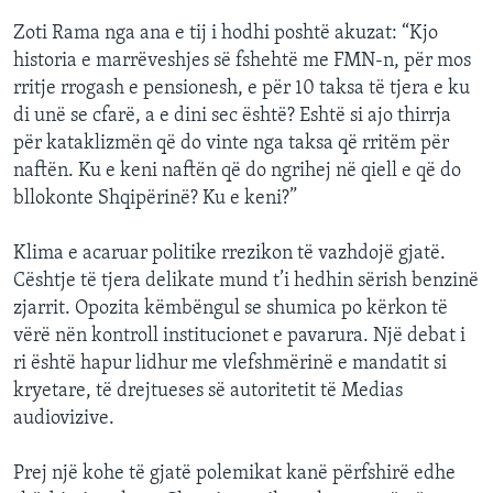
Zoti Rama nga ana e tij i hodhi poshtë akuzat: “Kjo
historia e marrëveshjes së fshehtë me FMN-n, për mos
rritje rrogash e pensionesh, e për 10 taksa të tjera e ku
di unë se cfarë, a e dini sec është? Eshtë si ajo thirrja
për kataklizmën që do vinte nga taksa që rritëm për
naftën. Ku e keni naftën që do ngrihej në qiell e që do
bllokonte Shqipërinë? Ku e keni?”
Klima e acaruar politike rrezikon të vazhdojë gjatë.
Cështje të tjera delikate mund t’i hedhin sërish benzinë
zjarrit. Opozita këmbëngul se shumica po kërkon të
vërë nën kontroll institucionet e pavarura. Një debat i
ri është hapur lidhur me vlefshmërinë e mandatit si
kryetare, të drejtueses së autoritetit të Medias
audiovizive.
Prej një kohe të gjatë polemikat kanë përfshirë edhe