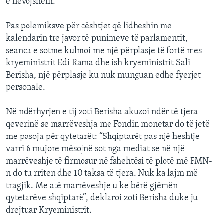
e nevojshëm.
Pas polemikave për cështjet që lidheshin me
kalendarin tre javor të punimeve të parlamentit,
seanca e sotme kulmoi me një përplasje të fortë mes
kryeministrit Edi Rama dhe ish kryeministrit Sali
Berisha, një përplasje ku nuk munguan edhe fyerjet
personale.
Në ndërhyrjen e tij zoti Berisha akuzoi ndër të tjera
qeverinë se marrëveshja me Fondin monetar do të jetë
me pasoja për qytetarët: “Shqiptarët pas një heshtje
varri 6 mujore mësojnë sot nga mediat se në një
marrëveshje të firmosur në fshehtësi të plotë më FMN-
n do tu rriten dhe 10 taksa të tjera. Nuk ka lajm më
tragjik. Me atë marrëveshje u ke bërë gjëmën
qytetarëve shqiptarë”, deklaroi zoti Berisha duke ju
drejtuar Kryeministrit.