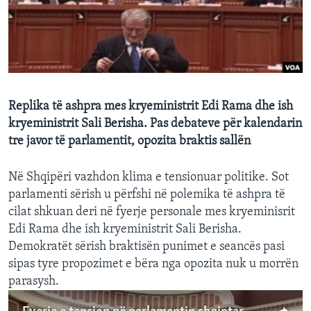
INTERVISTA
DITARI
Replika të ashpra mes kryeministrit Edi Rama dhe ish
kryeministrit Sali Berisha. Pas debateve për kalendarin
tre javor të parlamentit, opozita braktis sallën
Në Shqipëri vazhdon klima e tensionuar politike. Sot
parlamenti sërish u përfshi në polemika të ashpra të
cilat shkuan deri në fyerje personale mes kryeminisrit
Edi Rama dhe ish kryeministrit Sali Berisha.
Demokratët sërish braktisën punimet e seancës pasi
sipas tyre propozimet e bëra nga opozita nuk u morrën
parasysh.