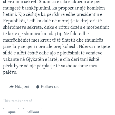
shërbimin sekret. Shumica e cila e akuzon atë për
mungesë bashkëpunimi, ka propozuar një komision
hetimi. Kjo cështje ka përfshirë edhe presidentin e
Republikës, i cili ka dalë në mbrojtje te drejtorit të
shërbimeve sekrete, duke e rritur dozën e mosbesimit
të lartë që shumica ka ndaj tij. Në fakt edhe
marrëdhëniet mes kreut të të Shtetit dhe shumicës
janë larg së qeni normale prej kohësh. Ndërsa një tjetër
sfidë e afërt është edhe ajo e plotësimit të vendeve
vakante në Gjykatën e lartë, e cila deri tani është
përkthyer në një përplasje të vazhdueshme mes
palëve.
Ndajeni
Follow us
This item is part of
Lajme
Ballkani