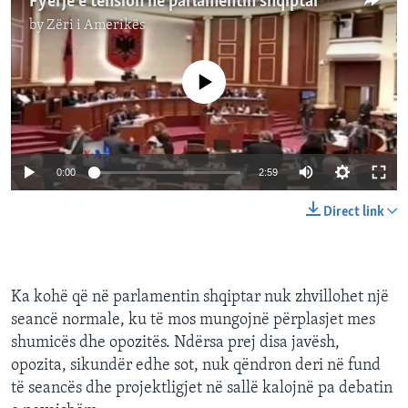
Fyerje e tension në parlamentin shqiptar
by
Zëri i Amerikës
No media source currently available
0:00
2:59
Direct link
Ka kohë që në parlamentin shqiptar nuk zhvillohet një
seancë normale, ku të mos mungojnë përplasjet mes
shumicës dhe opozitës. Ndërsa prej disa javësh,
opozita, sikundër edhe sot, nuk qëndron deri në fund
të seancës dhe projektligjet në sallë kalojnë pa debatin