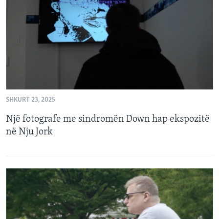
INTERVISTA
DITARI
SHKURT 23, 2025
Një fotografe me sindromën Down hap ekspozitë
në Nju Jork