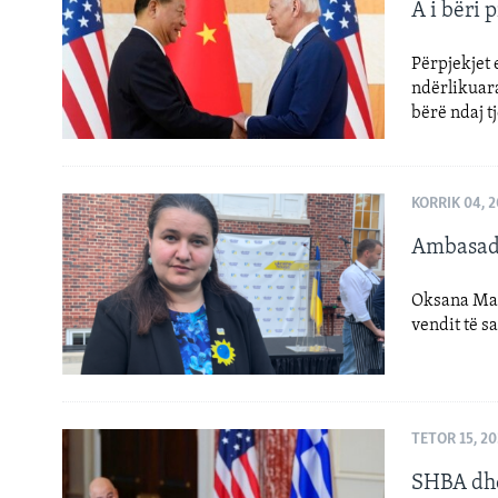
INTERVISTA
A i bëri
DITARI
Përpjekjet 
ndërlikuara
bërë ndaj tj
KORRIK 04, 
Ambasado
Oksana Mark
vendit të s
TETOR 15, 20
SHBA dhe