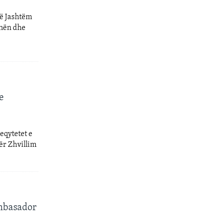
të Jashtëm
inën dhe
e
eqytetet e
ër Zhvillim
ambasador