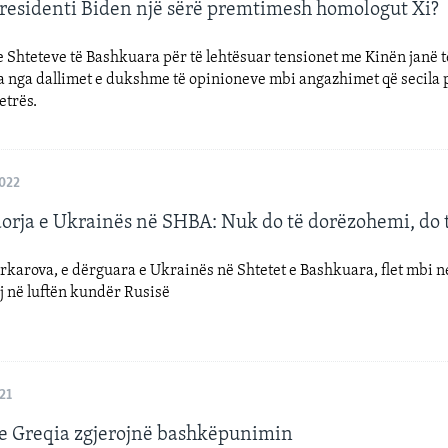
 presidenti Biden një sërë premtimesh homologut Xi?
e Shteteve të Bashkuara për të lehtësuar tensionet me Kinën janë t
 nga dallimet e dukshme të opinioneve mbi angazhimet që secila 
etrës.
2022
rja e Ukrainës në SHBA: Nuk do të dorëzohemi, do t
arova, e dërguara e Ukrainës në Shtetet e Bashkuara, flet mbi ne
aj në luftën kundër Rusisë
21
 Greqia zgjerojnë bashkëpunimin