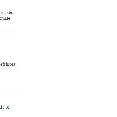
merikës.
lomatë
ërfshirës
it të