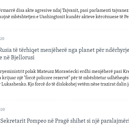
rmarrë disa akte agresive ndaj Tajvanit, pasi parlamenti tajvanez
rkojnë mbështetjen e Uashingtonit kundër akteve kërcënuese të Pe
020
Rusia të tërhiqet menjëherë nga planet për ndërhyrj
 në Bjellorusi
Kryeministrit polak Mateusz Morawiecki erdhi menjëherë pasi Kr
ka krijuar një "forcë policore rezervë" për të mbështetur udhëheqës
Lukashenko. Kjo forcë do të dislokohej vetëm nëse trazirat dalin 
020
 Sekretarit Pompeo në Pragë shihet si një paralajmë