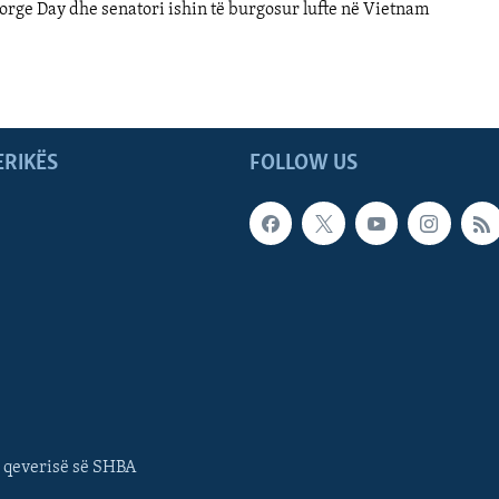
orge Day dhe senatori ishin të burgosur lufte në Vietnam
ERIKËS
FOLLOW US
 qeverisë së SHBA