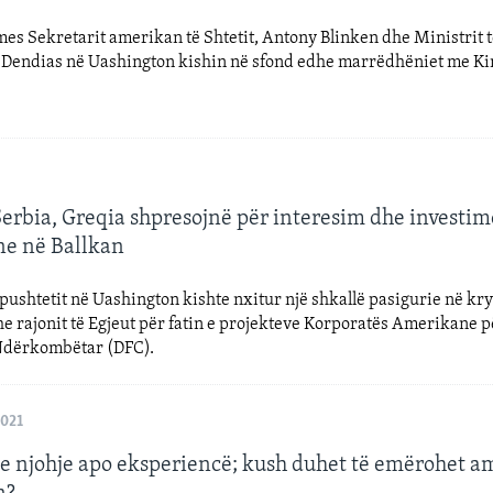
es Sekretarit amerikan të Shtetit, Antony Blinken dhe Ministrit 
 Dendias në Uashington kishin në sfond edhe marrëdhëniet me K
Serbia, Greqia shpresojnë për interesim dhe investim
e në Ballkan
pushtetit në Uashington kishte nxitur një shkallë pasigurie në kry
he rajonit të Egjeut për fatin e projekteve Korporatës Amerikane p
Ndërkombëtar (DFC).
2021
e njohje apo eksperiencë; kush duhet të emërohet 