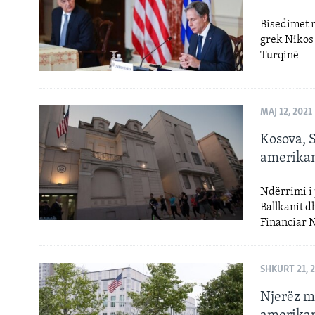
Bisedimet m
grek Nikos
Turqinë
MAJ 12, 2021
Kosova, 
amerikan
Ndërrimi i 
Ballkanit d
Financiar 
SHKURT 21, 
Njerëz m