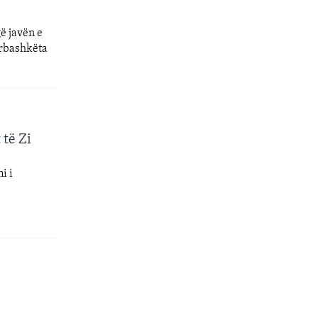
ë javën e
ërbashkëta
 të Zi
i i