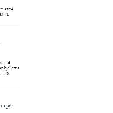
 miratoi
kinit.
e
emlini
in bjellorus
jashtë
rim për