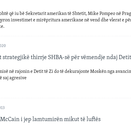
rohtë që iu bë Sekretarit amerikan të Shtetit, Mike Pompeo në Prag
qyron investimet e mirëpritura amerikane në vend dhe vlerat e p
e.
2020
 strategjikë thirrje SHBA-së për vëmendje ndaj Detit
anisë në rajonin e Detit të Zi do të dekurajonte Moskën nga avancim
 saj agresive
013
 McCain i jep lamtumirën mikut të luftës