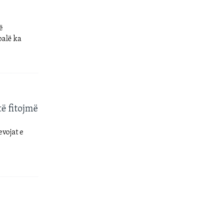
ë
palë ka
ë fitojmë
vojat e