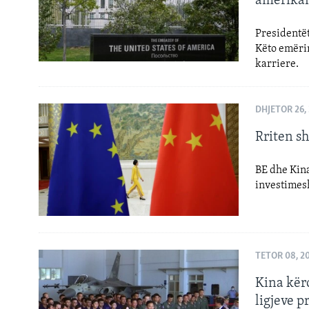
amerika
Presidentët
Këto emëri
karriere.
DHJETOR 26,
Rriten s
BE dhe Kina
investimes
TETOR 08, 2
Kina kër
ligjeve 