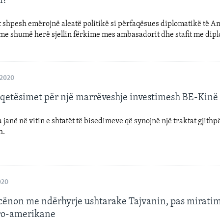
n?
 shpesh emërojnë aleatë politikë si përfaqësues diplomatikë të A
me shumë herë sjellin fërkime mes ambasadorit dhe stafit me dip
 2020
hqetësimet për një marrëveshje investimesh BE-Kinë
 janë në vitin e shtatët të bisedimeve që synojnë një traktat gjithp
h.
020
cënon me ndërhyrje ushtarake Tajvanin, pas miratim
pro-amerikane