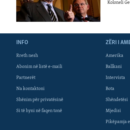
Koloneli Ge
INFO
ZËRI I AM
Rreth nesh
Amerika
Abonim në listë e-maili
Ballkani
Partnerët
Intervista
Learning English
Na kontaktoni
Bota
FOLLOW US
Shënim për privatësinë
Shëndetësi
Si të hyni në faqen tonë
Mjedisi
Pikëpamja e
Gjuhët