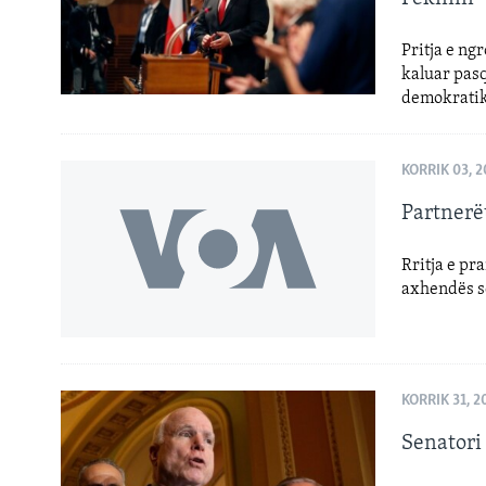
Pritja e ng
kaluar pas
demokratik
KORRIK 03, 
Partnerët
Rritja e pr
axhendës së
KORRIK 31, 2
Senatori