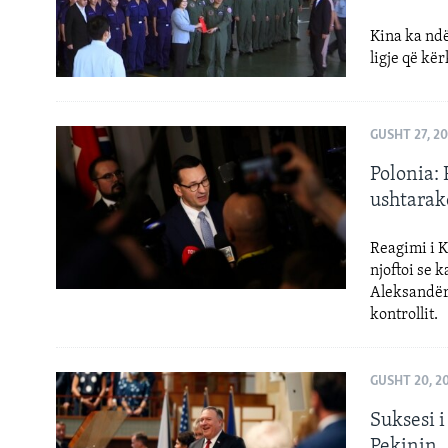
Kina ka ndë
ligje që kë
GUSHT 27, 2
Polonia: 
ushtarake
Reagimi i 
njoftoi se 
Aleksandër 
kontrollit.
GUSHT 20, 2
Suksesi i
Pekinin