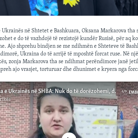
Ukrainës në Shtetet e Bashkuara, Oksana Markarova tha se
zohet e do të vazhdojë të rezistojë kundër Rusisë, për aq ko
me. Ajo shprehu bindjen se me ndihmën e Shteteve të Bas
dimorë, Ukraina do të arrijë të mposhtë forcat ruse. Në një
ës, zonja Markarova tha se ndihmat perëndimore janë jeti
hpreh ajo vrasjet, torturuar dhe dhunimet e kryera nga forc
Ambasadorja e Ukrainës në SHBA: Nuk do të dorëzohemi, do të fitojmë
EMB
rikës
No media source currently available