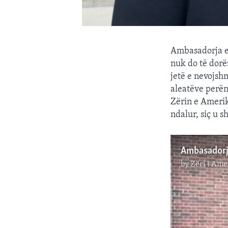
Ambasadorja e 
nuk do të dorë
jetë e nevojsh
aleatëve perën
Zërin e Amerik
ndalur, siç u s
by
Zëri i Ame