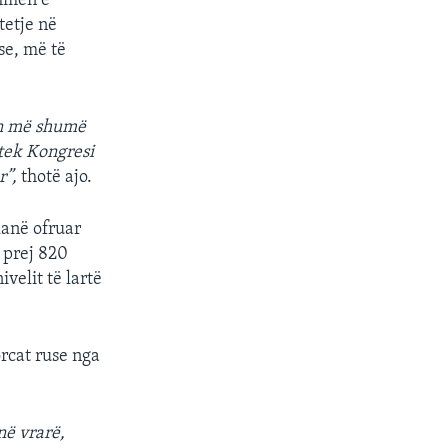
ihmën e
tetje në
se, më të
en më shumë
tek Kongresi
r”,
thotë ajo.
kanë ofruar
 prej 820
ivelit të lartë
rcat ruse nga
në vrarë,