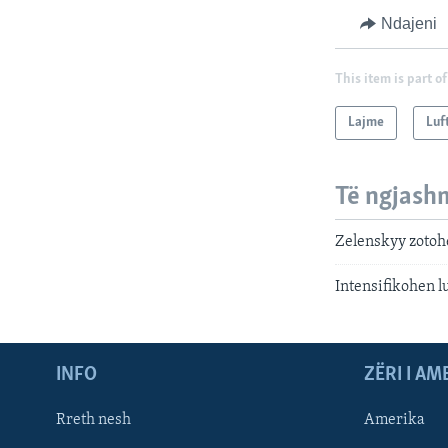
Ndajeni
This item is part of
Lajme
Luf
Të ngjash
Zelenskyy zotohe
Intensifikohen l
INFO
ZËRI I AM
Rreth nesh
Amerika