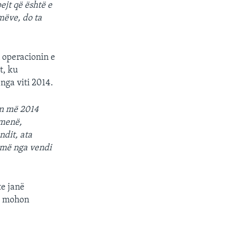
ejt që është e
mëve, do ta
n operacionin e
t, ku
nga viti 2014.
in më 2014
imenë,
ndit, ata
ojmë nga vendi
te janë
 i mohon