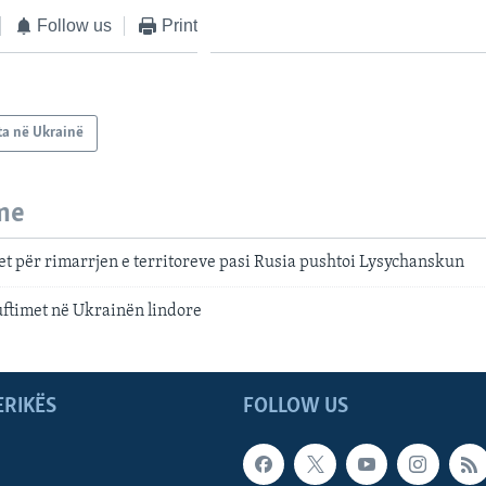
Follow us
Print
ta në Ukrainë
me
t për rimarrjen e territoreve pasi Rusia pushtoi Lysychanskun
uftimet në Ukrainën lindore
ERIKËS
FOLLOW US