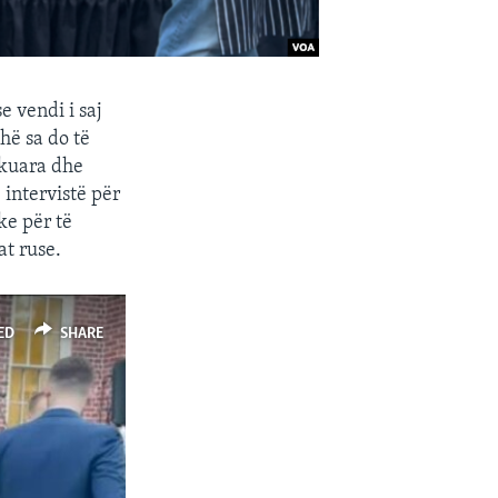
 vendi i saj
hë sa do të
hkuara dhe
 intervistë për
ke për të
at ruse.
ED
SHARE