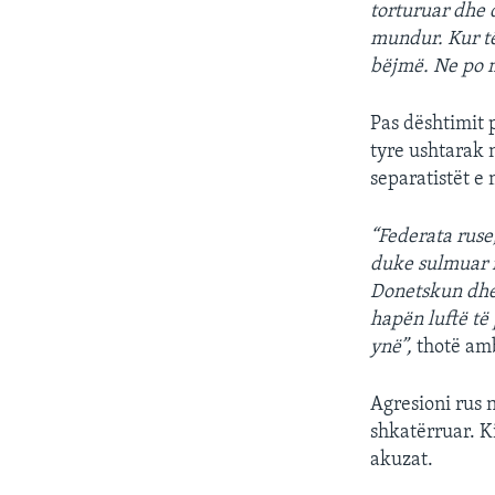
torturuar dhe 
mundur. Kur t
bëjmë. Ne po m
Pas dështimit 
tyre ushtarak 
separatistët e
“Federata ruse
duke sulmuar 
Donetskun dhe 
hapën luftë të 
ynë”,
thotë am
Agresioni rus 
shkatërruar. K
akuzat.