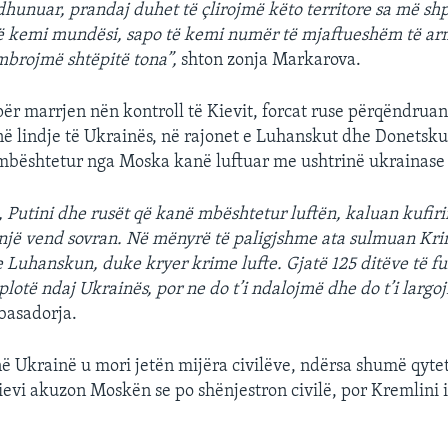
dhunuar, prandaj duhet të çlirojmë këto territore sa më shp
ë kemi mundësi, sapo të kemi numër të mjaftueshëm të ar
brojmë shtëpitë tona”,
shton zonja Markarova.
për marrjen nën kontroll të Kievit, forcat ruse përqëndrua
në lindje të Ukrainës, në rajonet e Luhanskut dhe Donetsku
 mbështetur nga Moska kanë luftuar me ushtrinë ukrainase 
, Putini dhe rusët që kanë mbështetur luftën, kaluan kufir
një vend sovran. Në mënyrë të paligjshme ata sulmuan Kr
Luhanskun, duke kryer krime lufte. Gjatë 125 ditëve të fu
plotë ndaj Ukrainës, por ne do t’i ndalojmë dhe do t’i larg
basadorja.
në Ukrainë u mori jetën mijëra civilëve, ndërsa shumë qyte
ievi akuzon Moskën se po shënjestron civilë, por Kremlini