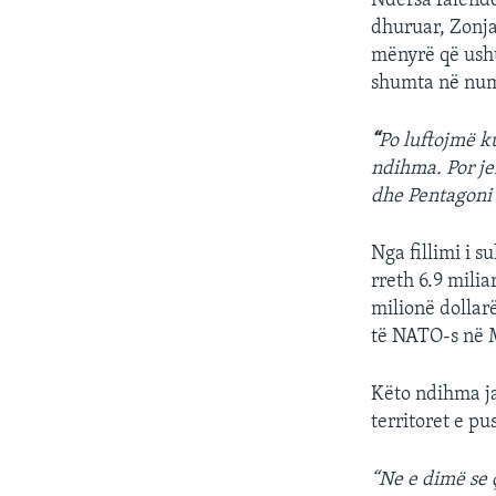
Ndërsa falend
dhuruar, Zonja
mënyrë që usht
shumta në numë
“
Po luftojmë k
ndihma. Por je
dhe Pentagoni
Nga fillimi i 
rreth 6.9 mili
milionë dollarë
të NATO-s në 
Këto ndihma ja
territoret e pu
“Ne e dimë se 