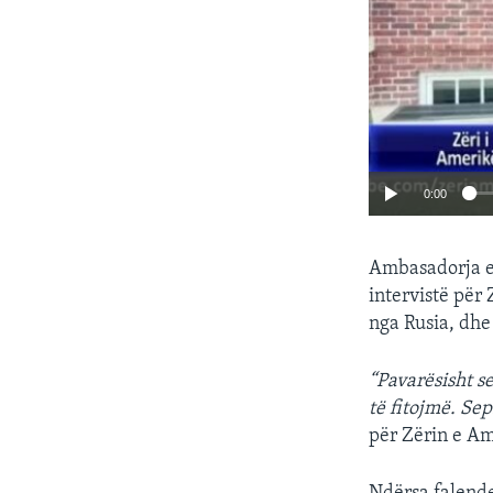
0:00
Ambasadorja e
intervistë për
nga Rusia, dhe
“Pavarësisht s
të fitojmë. Sep
për Zërin e Am