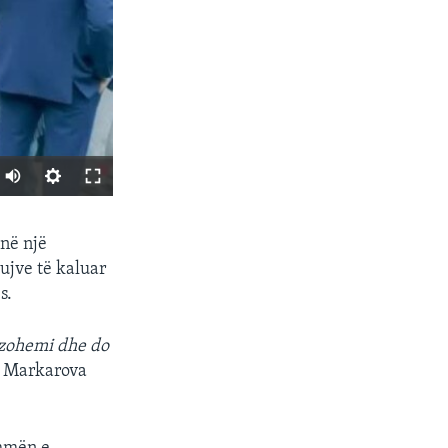
SHARE
në një
ujve të kaluar
s.
rëzohemi dhe do
a Markarova
px
width