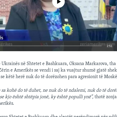
2:51
EMBED
 Ukrainës në Shtetet e Bashkuara, Oksana Markarova, tha 
 Zërin e Amerikës se vendi i saj ka vuajtur shumë gjatë shek
 se këtë herë nuk do të dorëzohen para agresionit të Moskë
e sa kohë do të duhet, ne nuk do të ndalemi, nuk do të do
se kjo është shtëpia jonë, ky është populli ynë”,
thotë zonj
erikës.