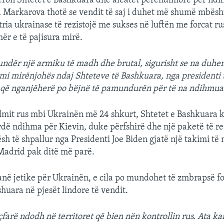
eron Shtetet e Bashkuara dhe aleatët perëndimorë për nd
 Markarova thotë se vendit të saj i duhet më shumë mbësh
ria ukrainase të rezistojë me sukses në luftën me forcat ru
r e të pajisura mirë.
undër një armiku të madh dhe brutal, sigurisht se na duh
mi mirënjohës ndaj Shteteve të Bashkuara, nga presidenti 
 që nganjëherë po bëjnë të pamundurën për të na ndihmua
sulmit rus mbi Ukrainën më 24 shkurt, Shtetet e Bashkuara 
ardë ndihma për Kievin, duke përfshirë dhe një paketë të re
sh të shpallur nga Presidenti Joe Biden gjatë një takimi të n
Madrid pak ditë më parë.
në jetike për Ukrainën, e cila po mundohet të zmbrapsë fo
shuara në pjesët lindore të vendit.
çfarë ndodh në territoret që bien nën kontrollin rus. Ata ka